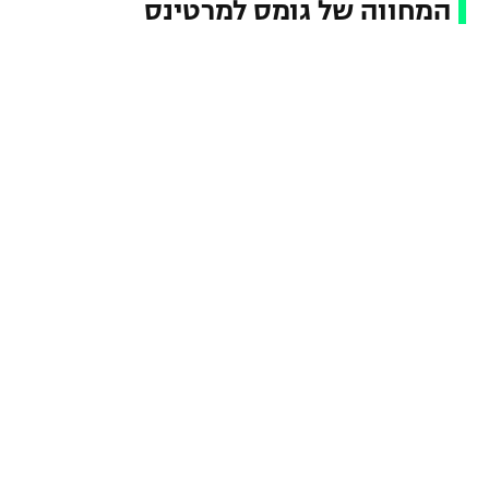
המחווה של גומס למרטינס
רשיון להקרנה פומבית לבית עסק
הצטרפות לחבילת הערוצים
לוח דרושים – ג'ובנט
תגיות
המגזין