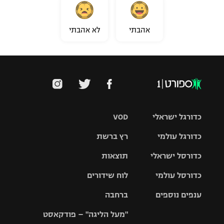
אהבתי
לא אהבתי
כדורגל ישראלי
VOD
כדורגל עולמי
רץ ברשת
ליגת העל
כדורסל ישראלי
תוצאות
ליגת
ליגה לאומית
האלופות
כדורסל עולמי
לוח שידורים
ליגת ווינר
סל
גביע הטוטו
ענפים נוספים
ברחבה
ליגה
NBA
אירופית
"מעל הליגה" – פודקאסט
ליגה לאומית
ליגיונרים
טניס