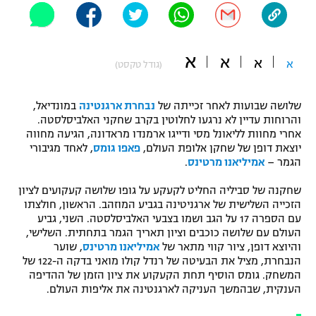
"מחצית בשכונה" – פודקאסט
אופניים
א
א
א
ספורט מוטורי
א
משתתפים וזוכים בפרסים
(גודל טקסט)
כדורמים
שלושה שבועות לאחר זכייתה של
נבחרת ארגנטינה
במונדיאל,
תקנון משתתפים וזוכים בפרסים
טניס
והרוחות עדיין לא נרגעו לחלוטין בקרב שחקני האלביסלסטה.
פוטבול אמריקאי NFL
אחרי מחוות לליאונל מסי ודייגו ארמנדו מראדונה, הגיעה מחווה
תקנון עבור פעילות אלקטרה
יוצאת דופן של שחקן אלופת העולם,
פאפו גומס
, לאחד מגיבורי
גיימינג E-Sports
הגמר –
אמיליאנו מרטינס
.
בייסבול MLB
תקנון עבור פעילות ספורט 1 – "מרלן"
שחקנה של סביליה החליט לקעקע על גופו שלושה קעקועים לציון
ספורט אתגרי ואקסטרים
הזכייה השלישית של ארגניטינה בגביע המוזהב. הראשון, חולצתו
תנאי שימוש
עם הספרה 17 על הגב ושמו בצבעי האלביסלסטה. השני, גביע
אומנויות לחימה
העולם עם שלושה כוכבים וציון תאריך הגמר בתחתית. השלישי,
והיוצא דופן, ציור קווי מתאר של
אמיליאנו מרטינס
, שוער
מדיניות פרטיות
הנבחרת, מציל את הבעיטה של רנדל קולו מואני בדקה ה-122 של
גיימינג E-Sports
המשחק. גומס הוסיף תחת הקעקוע את ציון הזמן של ההדיפה
הענקית, שבהמשך העניקה לארגנטינה את אליפות העולם.
תקנון פעילות ספורט 1