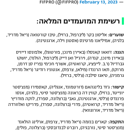
February 13, 2023
— FIFPRO (@FIFPRO)
רשימת המועמדים המלאה:
שוערים:
אליסון בקר (ליברפול, ברזיל), טיבו קורטואה (ריאל מדריד,
בלגיה), אמיליאנו מרטינס (אסטון וילה, ארגנטינה).
הגנה:
ז'ואאו קאנסלו (באיירן מינכן, פורטוגל), אלפונסו דייויס
(באיירן מינכן, קנדה), וירג'יל ואן דייק (ליברפול, הולנד), יושקו
גברדיול (ר.ב. לייפציג, קרואטיה), אשרף חכימי (פריז סן ז'רמן,
מרוקו), תאו הרננדז (מילאן, צרפת), אנטוניו רודיגר (ריאל מדריד,
גרמניה), טיאגו סילבה (צ'לסי, ברזיל).
קישור:
ג'וד בלינגהאם (דורטמונד, אנגליה), קאסמירו (מנצ'סטר
יונייטד, ברזיל), קווין דה בראונה (מנצ'סטר סיטי, בלגיה), אנסו
פרננדס (צ'לסי, ארגנטינה), גאבי (ברצלונה, ספרד), לוקה מודריץ'
(ריאל מדריד, קרואטיה), פדרי (ברצלונה, ספרד), פדריקו ואלוורדה
(ריאל מדריד, אורוגוואי).
התקפה:
קארים בנזמה (ריאל מדריד, צרפת), ארלינג הולאנד
(מנצ'סטר סיטי, נורבגיה), רוברט לבנדובסקי (ברצלונה, פולין),