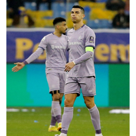
רשיון להקרנה פומבית לבית עסק
הצטרפות לחבילת הערוצים
לוח דרושים – ג'ובנט
תגיות
המגזין