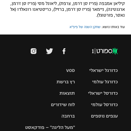
קיליאן אמבפה (פריז סן ז'רמן, צרפת), ליאונל מסי (פריז סן ז'רמן,
ארגנטינה), ניימאר (פריז סן ז'רמן, ברזיל), כריסטיאנו רונאלדו (אל
נאסר, פורטוגל).
עוד באותו נושא:
שחקן השנה של פיפ"א
כדורגל ישראלי
VOD
כדורגל עולמי
רץ ברשת
ליגת העל
כדורסל ישראלי
תוצאות
ליגת
ליגה לאומית
האלופות
כדורסל עולמי
לוח שידורים
ליגת ווינר
סל
גביע הטוטו
ענפים נוספים
ברחבה
ליגה
NBA
אירופית
"מעל הליגה" – פודקאסט
ליגה לאומית
ליגיונרים