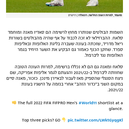
מועמד, למרות השנה החלשה. רונאלדו
|
רויטרס
השמות הבולטים שנותרו מחוץ לרשימה הם סאדיו מאנה ומוחמד
סלאח. ההברזילאי לא זכה לכבוד על אף שהיה מהבולטים בשורות
ריאל מדריד, שזכתה בעונה שעברה בליגת האלופות ובאליפות
ספרד. שחקן הכנף כאמור גם הבקיע את השער היחיד בגמר
האלופות נגד ליברפול.
סלאח ומאנה גם הם לא נכללו ברשימה, למרות העונה הטובה
שחוותה ליברפול ב-2021/22 והגעתם לגמר אליפות אפריקה, שם
ניצח הסנגלי שהספיק מאז לעבור לבאיירן מינכן. כזכור, מאנה סיים
במקום השני ב"כדור הזהב" אחרי בנזמה על הישגיו בעונת
2021/22.
The full 2022 FIFA FIFPRO Men's
#World11
shortlist at a
glance.
Top three picks? GO
pic.twitter.com/LWktGyqgKl