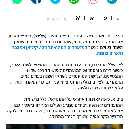
"מחצית בשכונה" – פודקאסט
אופניים
א
א
א
א
(גודל טקסט)
ספורט מוטורי
משתתפים וזוכים בפרסים
ב-27 בפברואר, בדיוק בעוד שבועיים מהיום (שלישי), פיפ"א תערוך
כדורמים
את הטקס השנתי המסורתי, שמבסגרתו תכריז מי יהיה שחקן
תקנון משתתפים וזוכים בפרסים
טניס
השנה בעולם כאשר
המועמדים הם ליאונל מסי, קיליאן אמבפה
פוטבול אמריקאי NFL
וקארים בנזמה.
תקנון עבור פעילות אלקטרה
לצד שלל הפרסים, פיפ"א גם תכריז ההרכב המצטיין לשנת 2022,
גיימינג E-Sports
בייסבול MLB
כאשר היום פורסמו 26 המועמדים לאיוש ההרכב של 11
תקנון עבור פעילות ספורט 1 – "מרלן"
המצטיינים. שלושת המועמדים לשחקן השנה בעולם כמובן
ספורט אתגרי ואקסטרים
מועמדים, ולצידם בחלק ההתקפי מועמד גם כריסטיאנו רונאלדו,
תנאי שימוש
על אף שחווה שנה חלשה.
אומנויות לחימה
פיפ"א, כיאה לארגון האחראי על המונדיאל, כלל ברשימת
מדיניות פרטיות
המועמדים לא מעט גיבורים מגביע העולם האחרון בקטאר כמו
גיימינג E-Sports
אמיליאנו מרטינס ואנסו פרננדס מארגנטינה, יושקו גברדיול ולוקה
מודריץ' מקרואטיה ואשרף חכימי ממרוקו.
תקנון פעילות ספורט 1