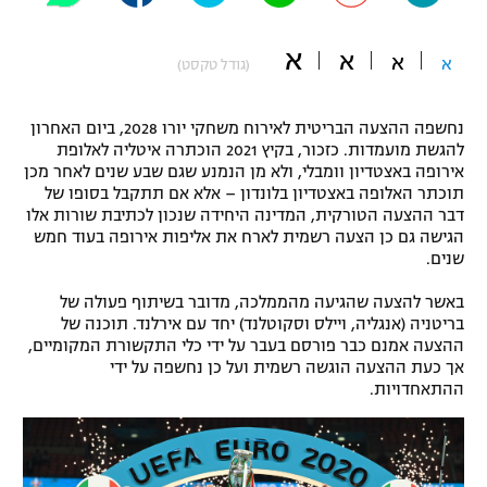
"מחצית בשכונה" – פודקאסט
אופניים
א
א
א
א
(גודל טקסט)
ספורט מוטורי
משתתפים וזוכים בפרסים
נחשפה ההצעה הבריטית לאירוח משחקי יורו 2028, ביום האחרון
כדורמים
להגשת מועמדות. כזכור, בקיץ 2021 הוכתרה איטליה לאלופת
תקנון משתתפים וזוכים בפרסים
אירופה באצטדיון וומבלי, ולא מן הנמנע שגם שבע שנים לאחר מכן
טניס
תוכתר האלופה באצטדיון בלונדון – אלא אם תתקבל בסופו של
פוטבול אמריקאי NFL
דבר ההצעה הטורקית, המדינה היחידה שנכון לכתיבת שורות אלו
תקנון עבור פעילות אלקטרה
הגישה גם כן הצעה רשמית לארח את אליפות אירופה בעוד חמש
גיימינג E-Sports
בייסבול MLB
שנים.
תקנון עבור פעילות ספורט 1 – "מרלן"
באשר להצעה שהגיעה מהממלכה, מדובר בשיתוף פעולה של
ספורט אתגרי ואקסטרים
תנאי שימוש
בריטניה (אנגליה, ויילס וסקוטלנד) יחד עם אירלנד. תוכנה של
ההצעה אמנם כבר פורסם בעבר על ידי כלי התקשורת המקומיים,
אומנויות לחימה
אך כעת ההצעה הוגשה רשמית ועל כן נחשפה על ידי
ההתאחדויות.
מדיניות פרטיות
גיימינג E-Sports
תקנון פעילות ספורט 1