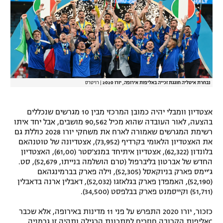
רשיון להקרנה פומבית לבית עסק
הצטרפות לחבילת הערוצים
לוח דרושים – ג'ובנט
נבחרת איטליה חוגגת זכייה באליפות אירופה, יורו 2020
|
רויטרס
תגיות
המגזין
אצטדיון וומבלי יהיה כמובן המרכזי מבין 10 מגרשים שנכללים
בהצעה, לאור העובדה שהוא מכיל 90,562 מושבים, אבל יחד איתו
רשימת המגרשים שאמורה לארח את משחקי יורו 2028 כוללת גם
את האצטדיון הלאומי בקרדיף (73,952), אצטדיונה של טוטנהאם
בלונדון (62,322), אצטדיון איתיחד במנצ'סטר (61,00), האצטדיון
החדש של אברטון בליברפול (טרם הושלמה בנייתו, 52,679), סט.
ג'יימס פארק בניוקאסל (52,305), וילה פארק בברמינגהאם
(52,190), האמפדן פארק בגלאזגו (52,032), דאבלין ארנה בדאבלין
(51,711) וקייסמנט פארק בבלפסט (34,500).
כזכור, יורו 2020 התפרש על פני 11 מדינות באירופה, אלא שכבר
Cאליפות הקרובה חוזרים למתכונת הרגילה ותהיה זו גרמניה