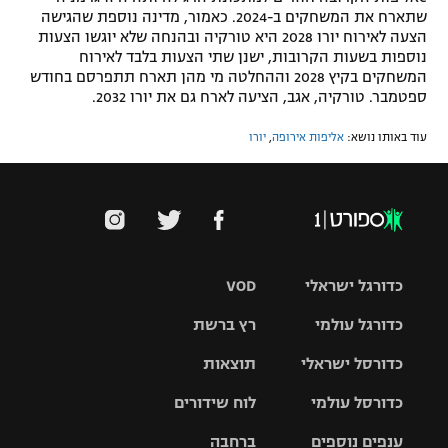
שתארח את המשחקים ב-2024. כאמור, מדינה נוספת שהגישה
הצעה לאירוח יורו 2028 היא טורקיה ובהנחה שלא יוגשו הצעות
נוספות בשעות הקרובות, ישנן שתי הצעות בלבד לאירוח
המשחקים בקיץ 2028 וההחלטה מי מהן תארח תתפרסם בחודש
ספטמבר. טורקיה, אגב, הציעה לארח גם את יורו 2032.
עוד באותו נושא:
אליפות אירופה
,
יורו
כדורגל ישראלי
VOD
כדורגל עולמי
רץ ברשת
ליגת העל
כדורסל ישראלי
תוצאות
ליגת
ליגה לאומית
האלופות
כדורסל עולמי
לוח שידורים
ליגת ווינר
סל
גביע הטוטו
ענפים נוספים
ברחבה
ליגה