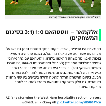
רשיון להקרנה פומבית לבית עסק
הצטרפות לחבילת הערוצים
מיקאיל אנטוניו שחקן ווסטהאם חוגג עם חבריו
|
רויטרס
לוח דרושים – ג'ובנט
אלקמאר – ווסטהאם 1:0 (3:1 בסיכום
המשחקים)
תגיות
הפטישים היו עדיפים, וארבע דקות בתוך תוספת הזמן גם באו על
המגזין
שכרם עם שער יפה של פאבלו פורנאלס, כשגם 0:0 היה מספיק
בזכות ה-1:2 מהמשחק הראשון בלודון. ווסטהאם עם גמר אירופי
שלישי בתולדות המועדון (לא כולל האינטרטוטו ב-1999, אז נערכו
שלושה משחקי גמר). ב-1965 היא ניצחה את מינכן 1860 בגמר
גביע אירופה למחזיקות גביע וב-1976 נכנעה לאנדרלכט באותו
מפעל. בסיום המשחק החלה קטטה גדולה ביציעים בין שני מחנות
האוהדים, גם חלק משחקני ווסטהאם מיהרו להתערב לאחר
שריקת הסיום:
AZ fans storming the West Ham hospitality section, players
involved, all kicking off
pic.twitter.com/slE693FYcn