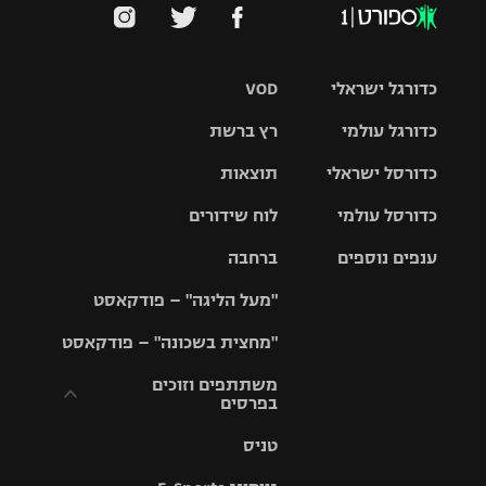
כדורגל ישראלי
VOD
כדורגל עולמי
רץ ברשת
ליגת העל
כדורסל ישראלי
תוצאות
ליגת
ליגה לאומית
האלופות
כדורסל עולמי
לוח שידורים
ליגת ווינר
סל
גביע הטוטו
ענפים נוספים
ברחבה
ליגה
NBA
אירופית
"מעל הליגה" – פודקאסט
ליגה לאומית
ליגיונרים
טניס
יורוליג
ליגה אנגלית
"מחצית בשכונה" – פודקאסט
כדורסל נשים
גביע המדינה
כדוריד
יורוקאפ
ליגה גרמנית
משתתפים וזוכים
בפרסים
מכבי תל
נבחרת
כדורעף
אביב
ישראל
ליגה
טניס
ספרדית
תקנון משתתפים
שחייה
הפועל חולון
מכבי חיפה
וזוכים בפרסים