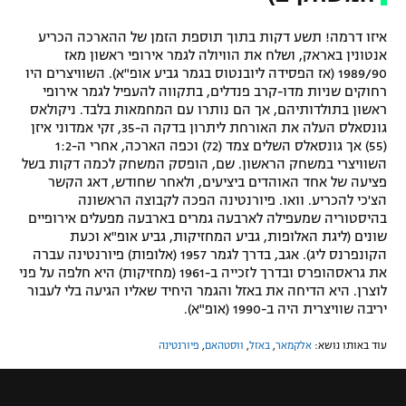
איזו דרמה! תשע דקות בתוך תוספת הזמן של ההארכה הכריע
אנטונין באראק, ושלח את הוויולה לגמר אירופי ראשון מאז
1989/90 (אז הפסידה ליובנטוס בגמר גביע אופ"א). השוויצרים היו
רחוקים שניות מדו-קרב פנדלים, בתקווה להעפיל לגמר אירופי
ראשון בתולדותיהם, אך הם נותרו עם המחמאות בלבד. ניקולאס
גונסאלס העלה את האורחת ליתרון בדקה ה-35, זקי אמדוני איזן
(55) אך גונסאלס השלים צמד (72) וכפה הארכה, אחרי ה-1:2
השוויצרי במשחק הראשון. שם, הופסק המשחק לכמה דקות בשל
פציעה של אחד האוהדים ביציעים, ולאחר שחודש, דאג הקשר
הצ'כי להכריע. וואו. פיורנטינה הפכה לקבוצה הראשונה
בהיסטוריה שמעפילה לארבעה גמרים בארבעה מפעלים אירופיים
שונים (ליגת האלופות, גביע המחזיקות, גביע אופ"א וכעת
הקונפרנס ליג). אגב, בדרך לגמר 1957 (אלופות) פיורנטינה עברה
את גראסהופרס ובדרך לזכייה ב-1961 (מחזיקות) היא חלפה על פני
לוצרן. היא הדיחה את באזל והגמר היחיד שאליו הגיעה בלי לעבור
יריבה שוויצרית היה ב-1990 (אופ"א).
עוד באותו נושא:
אלקמאר
,
באזל
,
ווסטהאם
,
פיורנטינה