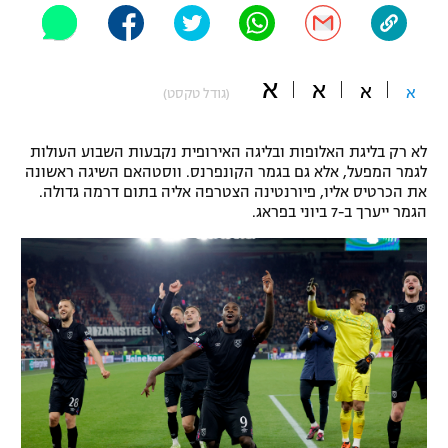
"מחצית בשכונה" – פודקאסט
אופניים
א
א
ספורט מוטורי
א
א
משתתפים וזוכים בפרסים
(גודל טקסט)
כדורמים
לא רק בליגת האלופות ובליגה האירופית נקבעות השבוע העולות
תקנון משתתפים וזוכים בפרסים
טניס
לגמר המפעל, אלא גם בגמר הקונפרנס. ווסטהאם השיגה ראשונה
פוטבול אמריקאי NFL
את הכרטיס אליו, פיורנטינה הצטרפה אליה בתום דרמה גדולה.
תקנון עבור פעילות אלקטרה
הגמר ייערך ב-7 ביוני בפראג.
גיימינג E-Sports
בייסבול MLB
תקנון עבור פעילות ספורט 1 – "מרלן"
ספורט אתגרי ואקסטרים
תנאי שימוש
אומנויות לחימה
מדיניות פרטיות
גיימינג E-Sports
תקנון פעילות ספורט 1