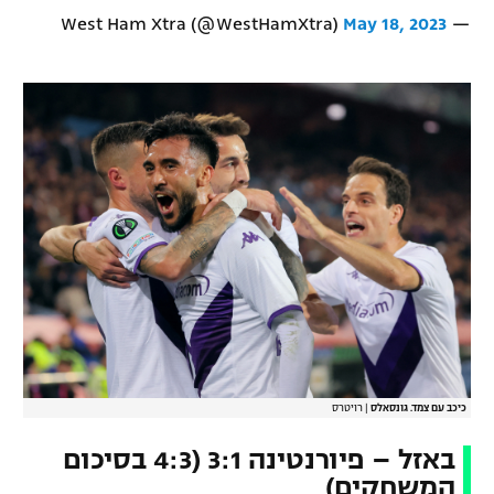
May 18, 2023
— West Ham Xtra (@WestHamXtra)
כיכב עם צמד. גונסאלס
|
רויטרס
באזל – פיורנטינה 3:1 (4:3 בסיכום
המשחקים)