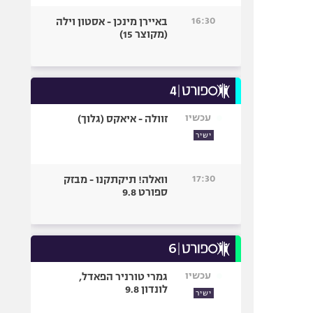
16:30
באיירן מינכן - אסטון וילה
(מקוצר 15)
עכשיו
זוולה - איאקס (גלוך)
ישיר
17:30
וואלה! תיקתקנו - מבזק
ספורט 9.8
עכשיו
גמרי טורניר הפאדל,
לונדון 9.8
ישיר