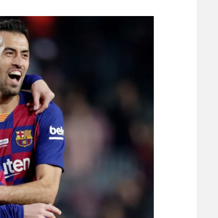
משתתפים וזוכים בפרסים
מכבי ת
הפועל 
תקנון משתתפים וזוכים בפרסים
הפועל 
תקנון עבור פעילות אלקטרה
הפועל 
תקנון עבור פעילות ספורט 1 – "מרלן"
מכבי נ
טניס
בני יהו
גיימינג E-Sports
תנאי שימוש
מדיניות פרטיות
תקנון פעילות ספורט 1
רשיון להקרנה פומבית לבית עסק
הצטרפות לחבילת הערוצים
לוח דרושים – ג'ובנט
תגיות