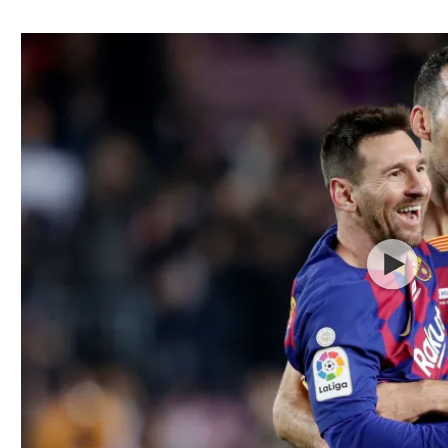
ל אביב
ליגה טורקית
תל אביב
ליגה סינית
חיפה
ליגה ברזילאית
באר שבע
ליגות נוספות
תניה
דה