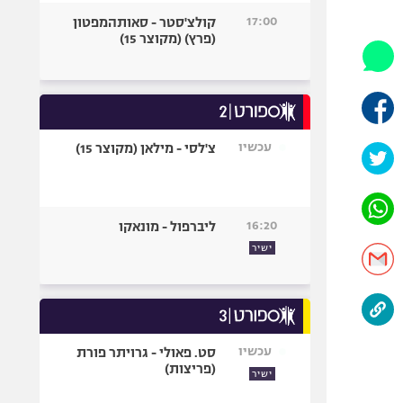
היאבקות WWE
17:00
קולצ'סטר - סאותהמפטון
אופניים
(פרץ) (מקוצר 15)
ספורט מוטורי
כדורמים
פוטבול אמריקאי NFL
בייסבול MLB
עכשיו
צ'לסי - מילאן (מקוצר 15)
ספורט אתגרי
ואקסטרים
אומנויות לחימה
16:20
ליברפול - מונאקו
גיימינג E-Sports
ישיר
עכשיו
סט. פאולי - גרויתר פורת
(פריצות)
ישיר