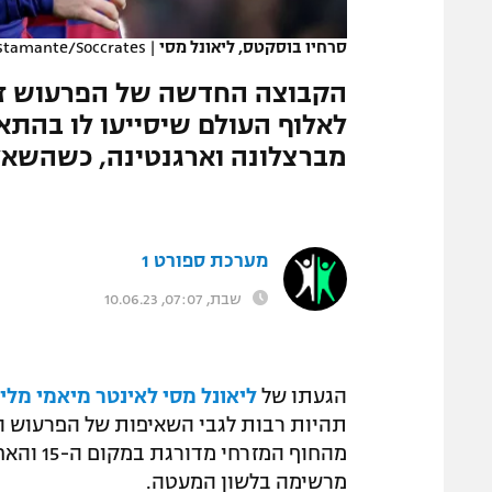
המגזין
סרחיו בוסקטס, ליאונל מסי
|
ustamante/Soccrates
הקבוצה החדשה של הפרעוש זקו
לאלוף העולם שיסייעו לו בהת
מברצלונה וארגנטינה, כשהשאל
מערכת ספורט 1
שבת, 07:07, 10.06.23
הגעתו של
ליאונל מסי
לאינטר מיאמי מליגת 
תהיות רבות לגבי השאיפות של הפרעוש ו
מרשימה בלשון המעטה.