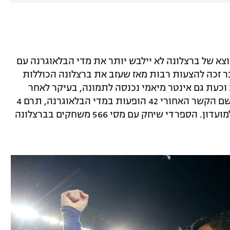
ן היוצא של ברצלונה לא יילבש יותר את מדי הבלאוגרנה עם
בר זכה להצעות רבות מאז שעזב את ברצלונה הכוללות
 וכעת גם אינטר מיאמי נכנסה לתמונה, בעיקר לאחר
הצטרפותו של הפרעוש. בעונה החולפת רשם הקשר האחורי 42 הופעות במדי הבלאוגרנה, תרם 4
בישולים והשיג את אליפות ספרד בחזרה למועדון. הספרדי שיחק עם מסי 566 משחקים בברצלונה