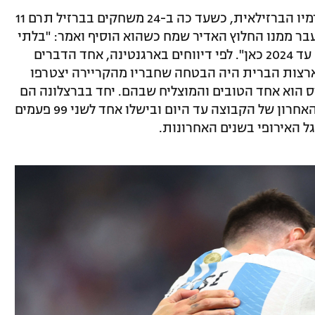
האורוגוואי מחזיק בחוזה לשנה נוספת בגרמיו הברזילאית, כשעד כה ב-24 משחקים בברזיל תרם 11
שנראה כמעבר ממנו החלוץ האדיר שמח כשהוא הוסיף ואמר: "בלתי
אפשרי שאעבור לאינטר מיאמי, יש לי חוזה עד 2024 כאן". לפי דיווחים בארגנטינה, אחד הדברים
רצות הברית היה הבטחה שחבריו מהקריירה יצטרפו
ס הוא אחד הטובים והמוצליח שבהם. יחד בברצלונה הם
שיחקו 258 משחקים, זכו בליגת האלופות האחרון של הקבוצה עד היום ובישלו אחד לשני 99 פעמים
 האירופי בשנים האחרונות.