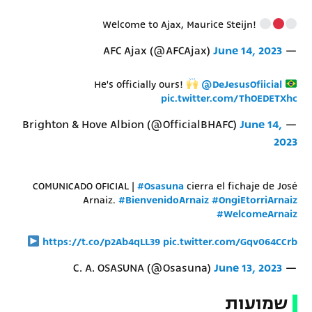
Welcome to Ajax, Maurice Steijn!
June 14, 2023
— AFC Ajax (@AFCAjax)
He's officially ours!
@DeJesusOfiicial
pic.twitter.com/ThOEDETXhc
June 14,
— Brighton & Hove Albion (@OfficialBHAFC)
2023
COMUNICADO OFICIAL |
#Osasuna
cierra el fichaje de José
Arnaiz.
#BienvenidoArnaiz
#OngiEtorriArnaiz
#WelcomeArnaiz
https://t.co/p2Ab4qLL39
pic.twitter.com/Gqv064CCrb
June 13, 2023
— C. A. OSASUNA (@Osasuna)
שמועות