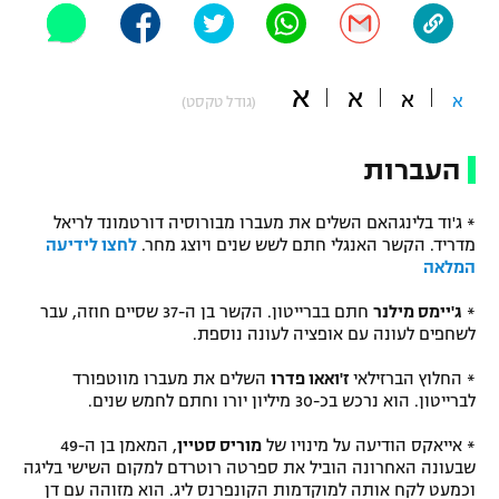
"מחצית בשכונה" – פודקאסט
אופניים
א
א
א
ספורט מוטורי
א
משתתפים וזוכים בפרסים
(גודל טקסט)
כדורמים
העברות
תקנון משתתפים וזוכים בפרסים
טניס
פוטבול אמריקאי NFL
* ג'וד בלינגהאם השלים את מעברו מבורוסיה דורטמונד לריאל
תקנון עבור פעילות אלקטרה
מדריד. הקשר האנגלי חתם לשש שנים ויוצג מחר.
לחצו לידיעה
גיימינג E-Sports
בייסבול MLB
המלאה
תקנון עבור פעילות ספורט 1 – "מרלן"
*
ג'יימס מילנר
חתם בברייטון. הקשר בן ה-37 שסיים חוזה, עבר
ספורט אתגרי ואקסטרים
תנאי שימוש
לשחפים לעונה עם אופציה לעונה נוספת.
אומנויות לחימה
* החלוץ הברזילאי
ז'ואאו פדרו
השלים את מעברו מווטפורד
לברייטון. הוא נרכש בכ-30 מיליון יורו וחתם לחמש שנים.
מדיניות פרטיות
גיימינג E-Sports
* אייאקס הודיעה על מינויו של
מוריס סטיין
, המאמן בן ה-49
שבעונה האחרונה הוביל את ספרטה רוטרדם למקום השישי בליגה
תקנון פעילות ספורט 1
וכמעט לקח אותה למוקדמות הקונפרנס ליג. הוא מזוהה עם דן