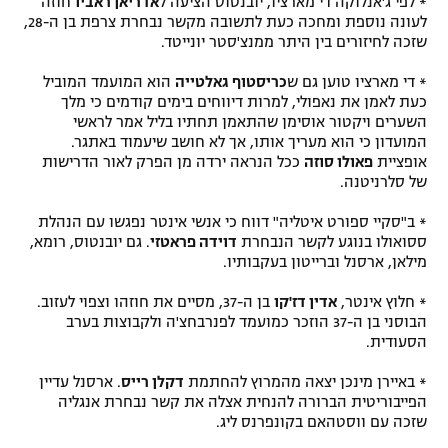
* לפי ג'אנלוקה די מארציו, יובנטוס הציעה ל
אדריאן ראביו
חוזה
לעונה נוספת ומחכה כעת לתשובה מקשר נבחרת צרפת בן ה-28,
שזכה לחיזורים בין היתר ממנצ'סטר יונייטד.
* די מארציו טוען גם ש
כריסטוף גאלטייה
הוא המועמד המוביל
כעת לאמן את נאפולי, למרות דיווחים בימים קודמים כי מלך
השערים ויקטור אוסימן שהתאמן תחתיו בליל אמר לראשי
המועדון כי הוא מעריך אותו, אך לא חושב שיעמוד באתגר.
אופציית
פאולו סוזה
ככל הנראה ירדה מן הפרק לאור הדרישות
של סלרניטנה.
* ב"סקיי ספורט איטליה" דווח כי אנשי אינטר נפגשו עם הנהלת
ססואולו בנוגע לקשר הנבחרת
דוידה פראטזי
. גם יובנטוס, רומא,
מילאן, ארסנל וברייטון בעקבותיו.
* חלוץ אינטר,
אדין דז'קו
בן ה-37, מסיים את חוזהו וצפוי לעזוב.
הבוסני בן ה-37 הוזכר כמועמד לפנרבחצ'ה ולקבוצות בערב
הסעודית.
* באיירן מינכן יצאה מהמרוץ להחתמת
דקלן רייס
. ארסנל עדיין
הפייבוריטית הברורה להנחית אצלה את קשר נבחרת אנגליה
שזכה עם ווסטהאם בקונפרנס ליג.