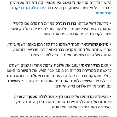
הקשר הדרום קוריאני
לי קאנג-אין
ממאיורקה תמורת 20 מיליון
יורו, כך על פי RMC. השחקן בן ה-22 כבר
עבר חלק מהבדיקות
הרפואיות
.
* לידיעת ליאל עבדה:
ברנדן רוג'רס
במו"מ מתקדם עם סלטיק.
המאמן הצפון אירי, שפוטר מלסטר עוד לפני ירידת הליגה, עשוי
לשוב לקדנציה שניה ארבע שנים אחרי שעזב.
*
מילאן שקריניאר
יהפוך לשחקן פריז סן ז'רמן באופן רשמי ביולי,
אחרי שחתם על חוזה מקדים כבר בינואר. לפי פבריציו רומאנו,
החוזה של הבלם שמגיע מאינטר יהיה לארבע שנים.
* האם
מרקו וראטי
יעזוב את אלופת צרפת אחרי 11 שנים וישחק
לראשונה בקריירה בסרייה A? פ.ס.ז' כבר הציע את הקשר בן ה-30
כחלק מעסקת ברנרדו סילבה וכעת מדווח באיטליה כי רומא פנתה
כדי לצרפו בהשאלה לעונה אחת עם אופציית רכישה, כפי שעשתה
עם ג'ורג'יניו ויינאלדום בקיץ הקודם.
* באיטליה מדווחים על סיכום בין אינטר לבלם
סטפן דה פריי
,
שיחתום על חוזה לשנתיים נוספות. ההולנדי בן ה-31 משחק
באיטליה מאז 2014 ובאינטר מאז 2018.