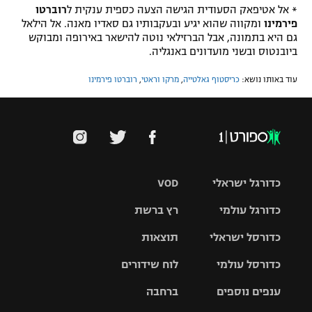
* אל אטיפאק הסעודית הגישה הצעה כספית ענקית ל
רוברטו
פירמינו
ומקווה שהוא יגיע ובעקבותיו גם סאדיו מאנה. אל הילאל
גם היא בתמונה, אבל הברזילאי נוטה להישאר באירופה ומבוקש
ביובנטוס ובשני מועדונים באנגליה.
עוד באותו נושא:
כריסטוף גאלטייה
,
מרקו וראטי
,
רוברטו פירמינו
כדורגל ישראלי
VOD
כדורגל עולמי
רץ ברשת
ליגת העל
כדורסל ישראלי
תוצאות
ליגת
ליגה לאומית
האלופות
כדורסל עולמי
לוח שידורים
ליגת ווינר
סל
גביע הטוטו
ענפים נוספים
ברחבה
ליגה
NBA
אירופית