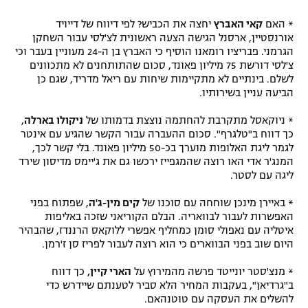
* האם
קאי האברץ
יחצה את הכביש? לפי דיווח של דייויד
אורנסטיין, ארסנל הגישה הצעה ראשונית לצ'לסי עבור השחקן
הגרמני. פבריציו רומאנו הוסיף כי האברץ בן ה-24 מעוניין בעבר וכי
צ'לסי דורשת 75 מיליון פאונד, סכום שהתותחנים לא מתכוונים
לשלם. בינתיים לא מתקיימות שיחות עם ריאל מדריד, שגם כן
הביעה עניין בשירותיו.
* ניוקאסל מתקרבת להחתמה נוצצת בדמותו של
ניקולו בארלה
,
כך דווח ב"טלגרף". סכום ההעברה עבור הקשר שהגיע עם אינטר
לגמר ליגת האלופות מוערך בכ-50 מיליון פאונד. בלי קשר לכך,
המנג'ר אדי האו רוצה שהמגפייז ירכשו גם את ג'יימס מדיסון שירד
ליגה עם לסטר.
* באיירן מינכן שוחחה עם סוכנו של
קים מין-ג'ה
, שפתוח בפני
האפשרות לעבור לבוואריה. הבלם הקוריאני שזכה באליפות
איטליה עם נאפולי סומן כמחליף אפשרי ללוקאס הרננדז, שהבהיר
היום שוב בפני הבווארים כי הוא רוצה לעבור לפריז סן ז'רמן.
* מנצ'סטר יונייטד פרשה מהמירוץ על
הארי קיין,
כך דווח
ב"גרדיאן", בעקבות המחיר הלא סביר לטענתם שיידרש כדי
להשלים את העסקה עם טוטנהאם.