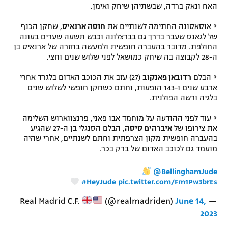
האח ונאק ברדה, שבשתיהן שיחק ואימן.
רשיון להקרנה פומבית לבית עסק
* אוסאסונה החתימה לשנתיים את
חוסה ארנאיס
, שחקן הכנף
של לגאנס שעבר בדרך גם בברצלונה וכבש תשעה שערים בעונה
הצטרפות לחבילת הערוצים
החולפת. מדובר בהעברה חופשית ולמעשה בחזרה של ארנאיס בן
ה-28 לקבוצה בה שיחק כמושאל לפני שלוש שנים וחצי.
לוח דרושים – ג'ובנט
* הבלם
רדובאן פאנקוב
(27) עזב את הכוכב האדום בלגרד אחרי
תגיות
ארבע שנים ו-143 הופעות, וחתם כשחקן חופשי לשלוש שנים
בלגיה ורשה הפולנית.
המגזין
* עוד לפני ההודעה על מוחמד אבו פאני, פרנצווארוש השלימה
את צירופו של
איברהים סיסה
, הבלם הסנגלי בן ה-27 שהגיע
בהעברה חופשית מקון הצרפתית וחתם לשנתיים, אחרי שהיה
מועמד גם לכוכב האדום של ברק בכר.
@BellinghamJude
#HeyJude
pic.twitter.com/Fm1Pw3brEs
(@realmadriden)
June 14,
— Real Madrid C.F.
2023