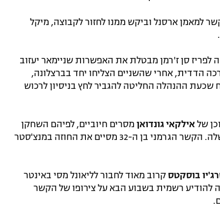
 למאמן ארסנל וביקש ממנו לחזור לקבוצה, מיקל
ה לפריז סן ז'רמן מבטלת את האפשרות שניימאר יעזוב
כה הדדית, אחרי שהשניים הצליחו יחד בברצלונה,
וח שכעת ההנהלה החליטה להגביר לחץ בניסיון לרכוש
כן של
אילקאי גונדואן
מסרים חיוביים, לפיהם השחקן
רוצה להגיע לברצלונה ויקבל את ההצעה שלה. הקשר הגרמני בן ה-32 מסיים את החוזה במנצ'סטר
ג'יו בוסקטס
קרוב מאוד לחבור לליאונל מסי באינטר
פי "Rac1", הקבוצה מה-MLS עשויה להודיע רשמית בשבוע הבא על צירופו של הקשר
.