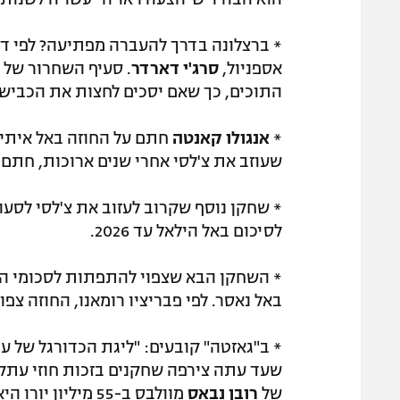
* ברצלונה בדרך להעברה מפתיעה? לפי די
אספניול,
סרג'י דארדר
התוכים, כך שאם יסכים לחצות את הכביש
*
אנגולו קאנטה
חתם על החוזה באל איתיח
שעוזב את צ'לסי אחרי שנים ארוכות, חתם לארבע שנים
* שחקן נוסף שקרוב לעזוב את צ'לסי לסעו
לסיכום באל הילאל עד 2026.
* השחקן הבא שצפוי להתפתות לסכומי ה
באל נאסר. לפי פבריציו רומאנו, החוזה צפ
* ב"גאזטה" קובעים: "ליגת הכדורגל של 
שעד עתה צירפה שחקנים בזכות חוזי עתק,
של
רובן נבאס
מוולבס ב-55 מיליון יורו היא השלב הבא במהלך".