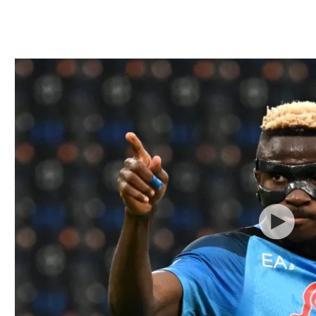
ל אביב
ליגה טורקית
תל אביב
ליגה סינית
חיפה
ליגה ברזילאית
באר שבע
ליגות נוספות
תניה
דה