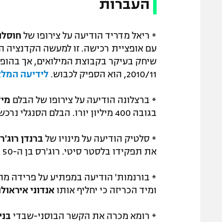
העברות
* ריאל מדריד הודיעה על צירופו של
חוסלו
עם אופציית רכישה. זו למעשה הקדנציה ה
2010/11, הוא הספיק לכבוש.
לידיעה המל
* ברצלונה הודיעה על צירופו של הבלם
מיק
בגובה 400 מיליון יורו. הבלם הסנגלי נרכש מקוסטושיה זאגרב הקרואטית תמורת כ-5 מיליון יורו.
* סלטיק הודיעה על מינויו של
ברנדן רוג'ר
את תפקידו בלסטר סיטי. רוג'רס בן ה-50 מחליף את אנג' פוסטקוגלו שעבר לאמן את טוטנהאם.
* בורנמות' הודיעה במפתיע על פרידה מ
ומיד הכריזה כי יחליף אותו
אנדוני איראול
* רומא מכרה את הקשר הבוסני-שבדי
בני