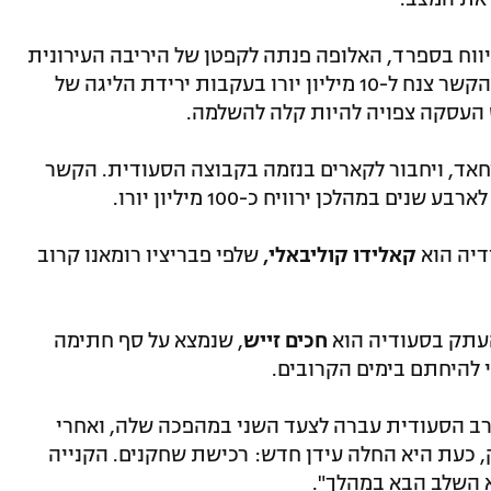
ווח בספרד, האלופה פנתה לקפטן של היריבה העירונית
. סעיף השחרור של הקשר צנח ל-10 מיליון יורו בעקבות ירידת הליגה של
 העסקה צפויה להיות קלה להשלמה.
אד, ויחבור לקארים בנזמה בקבוצה הסעודית. הקשר
 במהלכן ירוויח כ-100 מיליון יורו.
דיה הוא
קאלידו קוליבאלי,
שלפי פבריציו רומאנו קרוב
עתק בסעודיה הוא
חכים זייש
, שנמצא על סף חתימה
וי להיחתם בימים הקרובים.
ערב הסעודית עברה לצעד השני במהפכה שלה, ואחרי
 כעת היא החלה עידן חדש: רכישת שחקנים. הקנייה