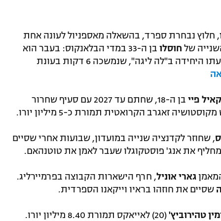
, חלוץ נבחרת ספרד, בהשאלה מאספניול לעונה אחת
שנייה של
חוסלו
בן ה-33 במדי הבלאנקוס: בעבר הוא
שיחק בעיקר בקבוצת המילואים, אך בהופעתו היחידה ב"לה ליגה", שנמשכה 6 דקות בעונת
אה
איל פיי
בן ה-18, שחתם עד 2027 עם סעיף שחרור
ס
, שחוזר לקדנציה שנייה במועדון, שבועות אחרי שסיים
המאמן
גארי אוניל
, חרף הישארות הקבוצה בפרמיירליג.
ה
שסיים את חוזהו בראיו וייקאנו הספרדית.
מין טהירוביץ'
(20) לאייאקס תמורת 8.40 מיליון יורו.