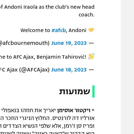
 Andoni Iraola as the club's new head
coach.
Welcome to
#afcb
, Andoni
@afcbournemouth)
June 19, 2023
— AFC Bournemouth
e to AFC Ajax, Benjamin Tahirović!
June 18, 2023
— AFC Ajax (@AFCAjax)
שמועות
*
ויקטור אוסימן
אורליו דה לורנטיס. החלוץ הניגרי הוזכר ה
ופריז סן ז'רמן, אלא שלפי הנשיא הצדדים
הוא הבהיר ש"הצעה ראויה" עשויה לשנות