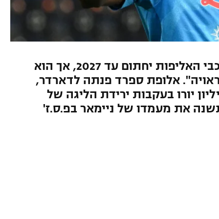
נשיא נאפולי הצהיר שאחד מכוכבי האליפות יחתום עד 2027, אך הוא
אויה". אלופת ספרד פנתה לדארדר,
 השחרור שלו צנח ל-10 מיליון יורו בעקבות ירידת הליגה של
שנה את מעמדו של ניימאר בפ.ס.ז'