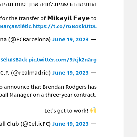
החתימה הרשמית לחוזה ארוך טווח תהיה 
he transfer of 𝗠𝗶𝗸𝗮𝘆𝗶𝗹 𝗙𝗮𝘆𝗲 to
BarçaAtlètic
.
https://t.co/rGB4KkUt0L
June 19, 2023
— FC Barcelona (@FCBarcelona)
seluIsBack
pic.twitter.com/9Jcjk2narg
June 19, 2023
— Real Madrid C.F. (@realmadrid)
to announce that Brendan Rodgers has
all Manager on a three-year contract.
Let's get to work!
June 19, 2023
— Celtic Football Club (@CelticFC)