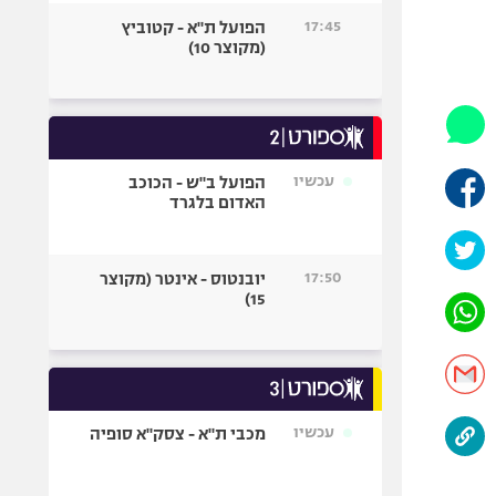
היאבקות WWE
17:45
הפועל ת"א - קטוביץ
אופניים
(מקוצר 10)
ספורט מוטורי
כדורמים
פוטבול אמריקאי NFL
בייסבול MLB
עכשיו
הפועל ב"ש - הכוכב
האדום בלגרד
ספורט אתגרי
ואקסטרים
אומנויות לחימה
17:50
יובנטוס - אינטר (מקוצר
גיימינג E-Sports
15)
עכשיו
מכבי ת"א - צסק"א סופיה