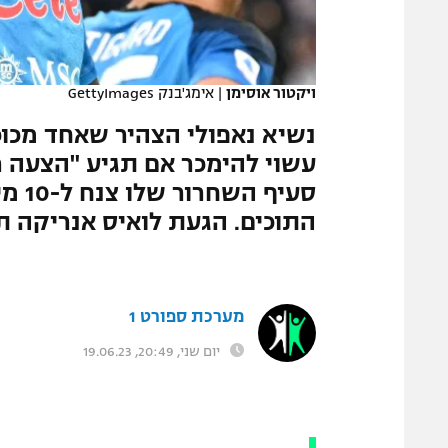
המגזין
ויקטור אוסימן
|
אימג'בנק GettyImages
עשוי להימכר אם תגיע "הצעה ר
סעיף
התוכים. הגעת לואיס אנריקה ת
מערכת ספורט 1
יום שני, 20:49, 19.06.23