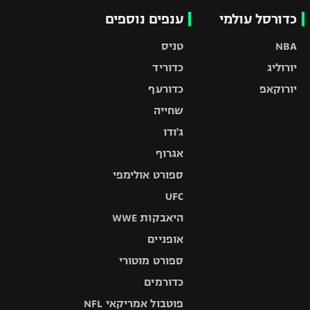
כדורסל עולמי
ענפים נוספים
NBA
טניס
יורוליג
כדוריד
יורוקאפ
כדורעף
שחייה
ג'ודו
אגרוף
ספורט אולימפי
UFC
היאבקות WWE
אופניים
ספורט מוטורי
כדורמים
פוטבול אמריקאי NFL