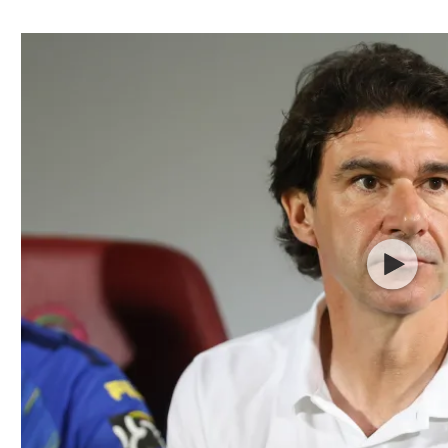
ל אביב
ליגה טורקית
תל אביב
ליגה סינית
חיפה
ליגה ברזילאית
באר שבע
ליגות נוספות
תניה
דה