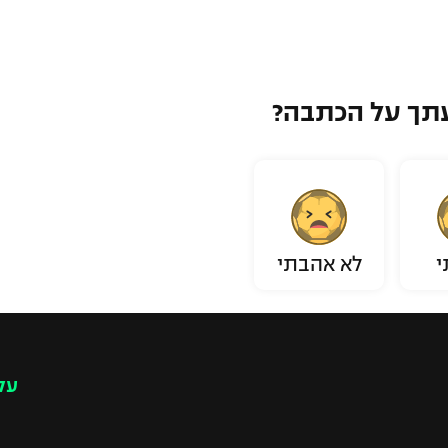
תך על הכתבה?
י
לא אהבתי
עק