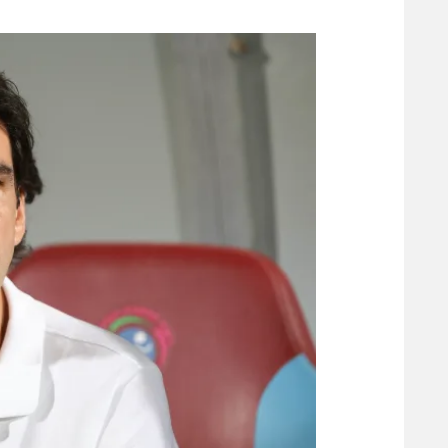
משתתפים וזוכים בפרסים
מכבי ת
הפועל 
תקנון משתתפים וזוכים בפרסים
הפועל 
תקנון עבור פעילות אלקטרה
הפועל 
תקנון עבור פעילות ספורט 1 – "מרלן"
מכבי נ
טניס
בני יהו
גיימינג E-Sports
תנאי שימוש
מדיניות פרטיות
תקנון פעילות ספורט 1
רשיון להקרנה פומבית לבית עסק
הצטרפות לחבילת הערוצים
לוח דרושים – ג'ובנט
תגיות