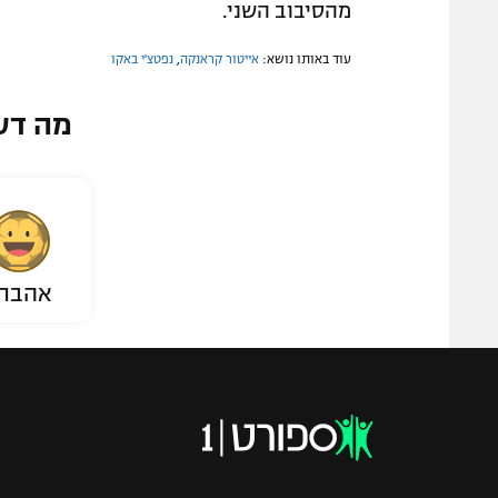
מהסיבוב השני.
עוד באותו נושא:
אייטור קראנקה
,
נפטצ'י באקו
מה דע
אהבת