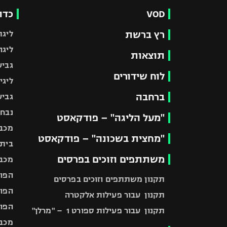
VOD
כדו
רץ ברשת
ליגת
ליגה
תוצאות
גביע
לוח שידורים
ליגי
ברחבה
גביע
נבחר
"מעל הליגה" – פודקאסט
מכבי
"מחצית בשכונה" – פודקאסט
בית"
משתתפים וזוכים בפרסים
מכבי
הפוע
תקנון משתתפים וזוכים בפרסים
הפוע
תקנון עבור פעילות אלקטרה
הפוע
תקנון עבור פעילות ספורט 1 – "מרלן"
מכבי