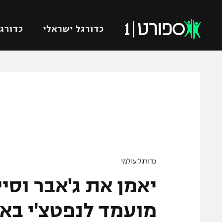
כדורגל ישראלי
כדורגל
VOD
כדורג
רץ ברשת
ליגת ה
ליגה ל
תוצאות
גביע הט
לוח שידורים
ליגיונר
ברחבה
גביע ה
כדורגל עולמי
נבחרת 
יאמן את ג'אבר וסיי
"מעל הליגה" – פודקאסט
מכבי ח
"מחצית בשכונה" – פודקאסט
מועמד לנפטצ'י בא
בית"ר י