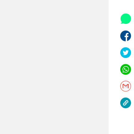
היאבקות WWE
אופניים
ספורט מוטורי
כדורמים
פוטבול אמריקאי NFL
בייסבול MLB
ספורט אתגרי
ואקסטרים
אומנויות לחימה
גיימינג E-Sports