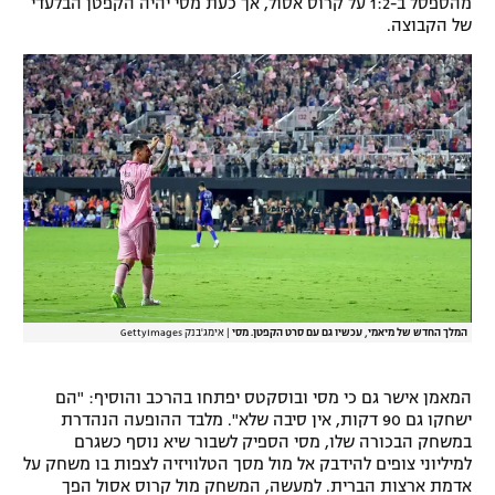
מהספסל ב-1:2 על קרוס אסול, אך כעת מסי יהיה הקפטן הבלעדי
של הקבוצה.
רשיון להקרנה פומבית לבית עסק
הצטרפות לחבילת הערוצים
לוח דרושים – ג'ובנט
תגיות
המגזין
המלך החדש של מיאמי, עכשיו גם עם סרט הקפטן. מסי
|
אימג'בנק GettyImages
המאמן אישר גם כי מסי ובוסקטס יפתחו בהרכב והוסיף: "הם
ישחקו גם 90 דקות, אין סיבה שלא". מלבד ההופעה הנהדרת
במשחק הבכורה שלו, מסי הספיק לשבור שיא נוסף כשגרם
למיליוני צופים להידבק אל מול מסך הטלוויזיה לצפות בו משחק על
אדמת ארצות הברית. למעשה, המשחק מול קרוס אסול הפך