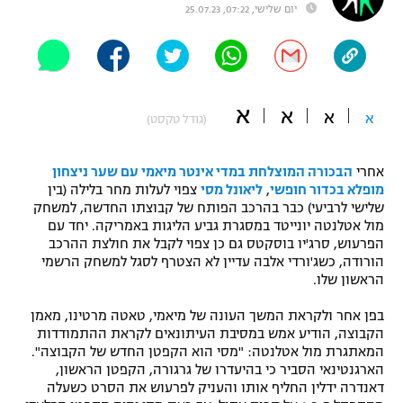
יום שלישי, 07:22, 25.07.23
"מחצית בשכונה" – פודקאסט
אופניים
ספורט מוטורי
משתתפים וזוכים בפרסים
א
א
א
א
(גודל טקסט)
כדורמים
תקנון משתתפים וזוכים בפרסים
טניס
פוטבול אמריקאי NFL
אחרי
הבכורה המוצלחת במדי אינטר מיאמי עם שער ניצחון
תקנון עבור פעילות אלקטרה
מופלא בכדור חופשי
,
ליאונל מסי
צפוי לעלות מחר בלילה (בין
גיימינג E-Sports
שלישי לרביעי) כבר בהרכב הפותח של קבוצתו החדשה, למשחק
בייסבול MLB
תקנון עבור פעילות ספורט 1 – "מרלן"
מול אטלנטה יונייטד במסגרת גביע הליגות באמריקה. יחד עם
הפרעוש, סרג'יו בוסקטס גם כן צפוי לקבל את חולצת ההרכב
ספורט אתגרי ואקסטרים
הורודה, כשג'ורדי אלבה עדיין לא הצטרף לסגל למשחק הרשמי
תנאי שימוש
הראשון שלו.
אומנויות לחימה
בפן אחר ולקראת המשך העונה של מיאמי, טאטה מרטינו, מאמן
מדיניות פרטיות
הקבוצה, הודיע אמש במסיבת העיתונאים לקראת ההתמודדות
גיימינג E-Sports
המאתגרת מול אטלנטה: "מסי הוא הקפטן החדש של הקבוצה".
הארגנטינאי הסביר כי בהיעדרו של גרגורה, הקפטן הראשון,
תקנון פעילות ספורט 1
דאנדרה ידלין החליף אותו והעניק לפרעוש את הסרט כשעלה