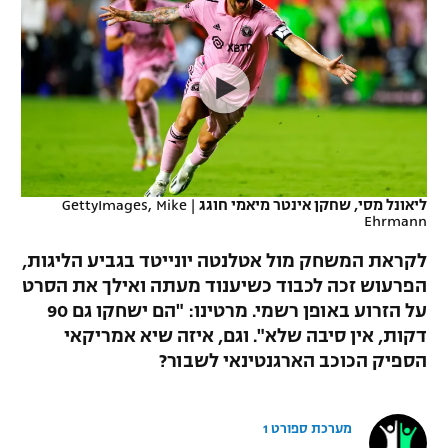
כדורסל נשים
נבחרת ישראל
יורוליג
ליגה ספרדית
טניס
VOD
מכבי תל אביב
מכבי חיפה
יורוקאפ
ליגה איטלקית
כדוריד
הפועל חולון
בית"ר ירושלים
רץ ברשת
ליגה צרפתית
כדורעף
הפועל ירושלים
מכבי תל אביב
ליגה הולנדית
שחייה
תוצאות
ליאונל מסי, שחקן אינטר מיאמי חוגג
|
GettyImages, Mike
דני אבדיה
הפועל תל אביב
Ehrmann
ליגה טורקית
ג'ודו
לקראת המשחק מול אטלנטה יונייטד בגביע הליגות,
הפועל חיפה
לוח שידורים
הפרעוש זכה לכבוד כשיענוד מעתה ואילך את הסרט
ליגה סינית
אגרוף
על הזרוע באופן רשמי. מרטינו: "הם ישחקו גם 90
הפועל באר שבע
ליגה ברזילאית
דקות, אין סיבה שלא". וגם, איזה שיא אמריקאי
ברחבה
ספורט אולימפי
הספיק הכוכב הארגנטינאי לשבור?
מכבי נתניה
ליגות נוספות
UFC
"מעל הליגה" – פודקאסט
בני יהודה
מערכת ספורט 1
היאבקות WWE