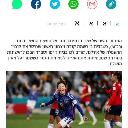
"מחצית בשכונה" – פודקאסט
אופניים
א
א
א
א
(גודל טקסט)
ספורט מוטורי
משתתפים וזוכים בפרסים
כדורמים
המחזור השני של שלב הבתים במונדיאל הנשים המשיך היום
תקנון משתתפים וזוכים בפרסים
טניס
(רביעי), כשבבית ב' רשמה קנדה ניצחון ראשון שחיסל את סיכויי
ההעפלה של אירלנד. קודם לכן בבית ג' יפן וספרד הפכו לראשונות
פוטבול אמריקאי NFL
תקנון עבור פעילות אלקטרה
בטורניר שמבטיחות את העלייה לשמינית הגמר כששמרו על מאזן
מושלם.
גיימינג E-Sports
בייסבול MLB
תקנון עבור פעילות ספורט 1 – "מרלן"
ספורט אתגרי ואקסטרים
תנאי שימוש
אומנויות לחימה
מדיניות פרטיות
גיימינג E-Sports
תקנון פעילות ספורט 1