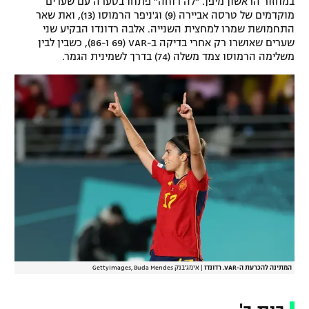
במחזור הראשון מיפן. "לה רוחה" פתחו בסערה עם שערים
מוקדמים של טרסה אביירה (9) וג'ניפר הרמוסו (13), ואת שאר
התחמושת שמרו למחצית השנייה. אלבה רדונדו הבקיע שני
שערים שאושרו רק אחרי בדיקה ב-VAR (69 ו-86), כשבין לבין
משלימה הרמוסו צמד משלה (74) בדרך לשמינית הגמר.
המתינה להכרעת ה-VAR. רדונדו
|
אימג'בנק GettyImages, Buda Mendes