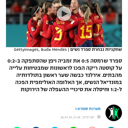
כדורסל נשים
נבחרת ישראל
יורוליג
ליגה ספרדית
טניס
VOD
מכבי תל אביב
מכבי חיפה
יורוקאפ
ליגה איטלקית
כדוריד
הפועל חולון
בית"ר ירושלים
רץ ברשת
ליגה צרפתית
כדורעף
הפועל ירושלים
מכבי תל אביב
שחקניות נבחרת ספרד נשים
|
GettyImages, Buda Mendes
ליגה הולנדית
שחייה
תוצאות
דני אבדיה
ספרד שרמסה 0:5 את זמביה ויפן שהסתפקה ב-0:2
הפועל תל אביב
על קוסטה ריקה הפכו לראשונות שמבטיחות עלייה
ליגה טורקית
ג'ודו
מהבתים. אירלנד כבשה שער ראשון בתולדותיה
הפועל חיפה
לוח שידורים
ליגה סינית
במונדיאל הנשים, אך האלופה האולימפית הפכה
אגרוף
ל-1:2 וחיסלה את סיכויי ההעפלה של הירוקות
הפועל באר שבע
ליגה ברזילאית
ברחבה
ספורט אולימפי
מכבי נתניה
ליגות נוספות
מערכת ספורט 1
UFC
"מעל הליגה" – פודקאסט
בני יהודה
יום רביעי, 17:45, 26.07.23
היאבקות WWE