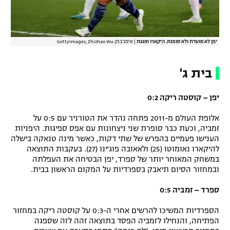
רשיון להקרנה פומבית לבית עסק
הצטרפות לחבילת הערוצים
יפן לא מועדת ולא סופגת. היקארו חוגגת
|
אימג'בנק GettyImages, Zhizhao Wu
לוח דרושים – ג'ובנט
בית ג'
תגיות
יפן – קוסטה ריקה 0:2
המגזין
אלופת העולם מ-2011 פתחה נהדר את הטורניר עם 0:5 על
זמביה, וכעת כבר סופרת שני ניצחונות עם אפס ספיגות. היפניות
הענישו פעמיים בהפרש של שתי דקות, כאשר מינה טנאקה בישלה
להיקארו נאומוטו (25) ולאאובה פוג'ינו (27). בעקבות התוצאה
במשחק המאוחר יותר של ספרד, יפן הבטיחה את העפלתה
ובמחזור הסיום תיאבק בספרדיות על המקום הראשון בבית.
ספרד – זמביה 0:5
הספרדיות המשיכו להרשים אחרי ה-0:3 על קוסטה ריקה במחזור
הפתיחה, והנחילו לזמביה הפסד בתוצאה זהה לזה שספגה