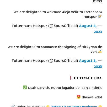
בחינם.
We are delighted to welcome Alejo Véliz to Tottenham
Hotspur
August 8,
— Tottenham Hotspur (@SpursOfficial)
2023
We are delighted to announce the signing of Micky van de
Ven
August 8,
— Tottenham Hotspur (@SpursOfficial)
2023
𝐔́𝐋𝐓𝐈𝐌𝐀 𝐇𝐎𝐑𝐀
Noah Darvich, nuevo jugador del Barça Atlètic
¡Bienvenido!
Todos los detalles
https://t.co/WBEGmwhYyw