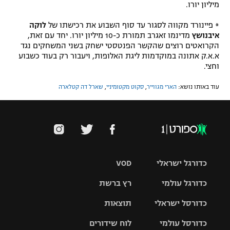
מיליון יורו.
* פיינורד מקווה לסגור עד סוף השבוע את רכישתו של
לוקה
איבנושץ
מדינמו זאגרב תמורת כ-10 מיליון יורו. יחד עם זאת,
הקרואטים רוצים שהקשר הפנטסטי ישחק בשני המשחקים נגד
א.א.ק אתונה במוקדמות ליגת האלופות, ויעבור רק בעוד כשבוע
וחצי.
עוד באותו נושא:
הארי מגווייר
,
סקוט מקטומיניי
,
שארל דה קטלארה
כדורגל ישראלי
VOD
כדורגל עולמי
רץ ברשת
ליגת העל
כדורסל ישראלי
תוצאות
ליגת
ליגה לאומית
האלופות
כדורסל עולמי
לוח שידורים