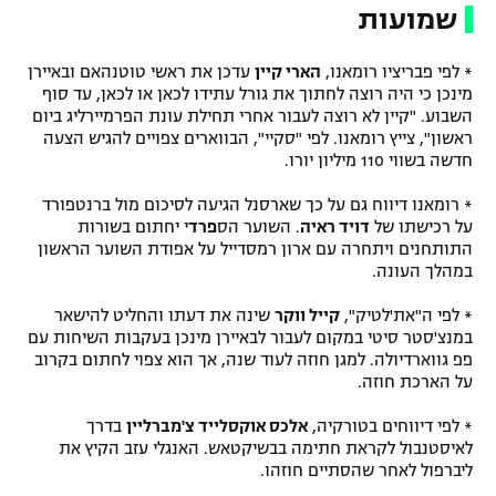
שמועות
* לפי פבריציו רומאנו,
הארי קיין
עדכן את ראשי טוטנהאם ובאיירן
מינכן כי היה רוצה לחתוך את גורל עתידו לכאן או לכאן, עד סוף
השבוע. "קיין לא רוצה לעבור אחרי תחילת עונת הפרמיירליג ביום
ראשון", צייץ רומאנו. לפי "סקיי", הבווארים צפויים להגיש הצעה
חדשה בשווי 110 מיליון יורו.
* רומאנו דיווח גם על כך שארסנל הגיעה לסיכום מול ברנטפורד
על רכישתו של
דויד ראיה
. השוער הס
פרד
י יחתום בשורות
התותחנים ויתחרה עם ארון רמסדייל על אפודת השוער הראשון
במהלך העונה.
* לפי ה"את'לטיק",
קייל ווקר
שינה את דעתו והחליט להישאר
במנצ'סטר סיטי במקום לעבור לבאיירן מינכן בעקבות השיחות עם
פפ גווארדיולה. למגן חוזה לעוד שנה, אך הוא צפוי לחתום בקרוב
על הארכת חוזה.
* לפי דיווחים בטורקיה,
אלכס אוקסלייד צ'מברליין
בדרך
לאיסטנבול לקראת חתימה בבשיקטאש. האנגלי עזב הקיץ את
ליברפול לאחר שהסתיים חוזהו.