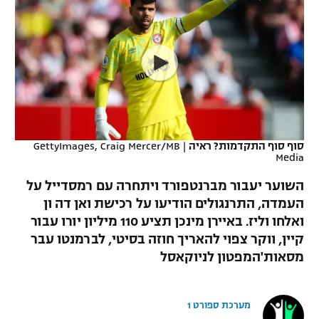
כדורסל נשים
נבחרת ישראל
יורוליג
ליגה ספרדית
טניס
VOD
מכבי תל אביב
מכבי חיפה
יורוקאפ
ליגה איטלקית
כדוריד
הפועל חולון
בית"ר ירושלים
רץ ברשת
ליגה צרפתית
כדורעף
הפועל ירושלים
מכבי תל אביב
ליגה הולנדית
שחייה
תוצאות
סוף סוף התקדמות? ראיה
|
GettyImages, Craig Mercer/MB
דני אבדיה
הפועל תל אביב
Media
ליגה טורקית
ג'ודו
השוער יעבור מברנטפורד ויתחרה עם רמסדייל על
הפועל חיפה
לוח שידורים
העמדה, התרנגולים הודיעו על רכישת ואן דה ון
ליגה סינית
אגרוף
ואלחו וליז. באיירן מינכן תציע 110 מיליון יורו עבור
הפועל באר שבע
ליגה ברזילאית
קיין, ווקר צפוי להאריך חוזה בסיטי, לברמנטו עבר
ברחבה
ספורט אולימפי
מסאות'המפטון לניוקאסל
מכבי נתניה
ליגות נוספות
UFC
"מעל הליגה" – פודקאסט
בני יהודה
מערכת ספורט 1
היאבקות WWE