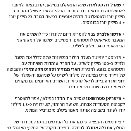
*
שארל דה קטלארה
שלא התאקלם במילאן, קרוב מאוד למעבר
לאטאלנטה והתנאים כבר סוכמו. הבלגי הצעיר יושאל תמורת 3
מיליון יורו ולאטאלנטה תהיה אופצית רכישה בגובה 23 מיליון יורו
+ 4 מיליון יורו בבונוסים.
*
אדסון אלברס
צפוי להמריא היום ללונדון כדי להשלים את
המעבר מאייאקס לווסטהאם. הפטישים ישלמו על המקסיקני
הבינלאומי כ-34 מיליון ליש"ט.
* מנצ'סטר יונייטד מעלה הילוך בנסיונות שלה לדלל את הסגל
ולגייס כ-100 מיליון ליש"ט. על הפרק עומדות השיחות עם
ווסטהאם בנוגע למכירת
הארי מגווייר וסקוט מקטומיניי
(הקבוצה
של דייויד מויס מציעה 77 מיליון ליש"ט על שניהם) והשאלה של
דוני ואן דה בייק
לריאל סוסיאדד. השדים האדומים גם מקווים
למצוא קבוצה שתרכוש את
פרד
.
*
צ'יפריאן טטרושאנו
שסיים את חוזהו במילאן, צפוי להצטרף
לקבוצה הסעודית אבחה. השוער הרומני, 37, ירוויח כ-1.8 מיליון
יורו לעונה בקבוצה אותה מאמן צ'סלב מיכנייביץ' הפולני.
* פיורנטינה וספציה סיכמו את כל הפרטים בנוגע למכירתו של
החלוץ
אמבלה אנזולה
לוויולה. ספציה תקבל על החלוץ האנגולי 13