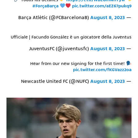
#ForçaBarça
pic.twitter.com/aEZ67pukq9
August 8, 2023
— Barça Atlètic (@FCBarcelonaB)
Ufficiale | Facundo González è un giocatore della Juventus
August 8, 2023
— JuventusFC (@juventusfc)
Hear from our new signing for the first time!
pic.twitter.com/fKGVazz2oa
August 8, 2023
— Newcastle United FC (@NUFC)