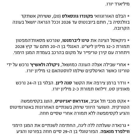
מיליארד יורו.
רשיון להקרנה פומבית לבית עסק
* הבלם האורוגוואי
פקונדו גונסאלס
(20), ששיחק אשתקד
הצטרפות לחבילת הערוצים
בוולנסיה ב', חתם ביובנטוס עד 2026 וככל הנראה יושאל בעונה
הקרובה.
לוח דרושים – ג'ובנט
* ניוקאסל הציגה את
טינו ליברמנטו
, שנרכש מסאות'המפטון
תמורת כ-32 מיליון ליש"ט. האנגלי בן ה-20 חתם עד קיץ 2028
תגיות
ויתחרה עם קירן טריפייר על מקום בהרכב בעמדת המגן הימני.
* אחרי שבילה אצלה העונה כמושאל,
ניקולה ולאשיץ'
נרכש על ידי
המגזין
טורינו כאשר האיטלקים שילמו לווסטהאם 12 מיליון יורו.
* ורדר ברמן צירפה את הקשר
סנה לינן
. הבלגי בן ה-24 נרכש
מאוניון סט. ז'ילואז תמורת כ-2 מיליון יורו.
* אקס מכבי תל אביב,
אנדראס יאניוטיס
, הוצג בקסימפשה
הטורקית. השוער היווני שיחק בשנתיים האחרונות באטרומיטוס
והגיע לקסימפשה ללא תמורה אחרי שסיים חוזה.
* גרנאדה שעלתה ללה ליגה, החתימה לשנתיים את המגן הימני
ווילפרד מנאפה
. הפורטוגלי בן ה-29 סיים חוזה בפורטו והגיע