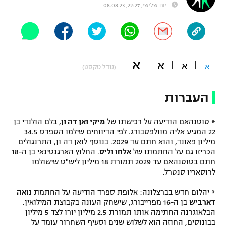
יום שלישי, 22:27, 08.08.23
"מחצית בשכונה" – פודקאסט
אופניים
ספורט מוטורי
משתתפים וזוכים בפרסים
א
א
א
א
(גודל טקסט)
כדורמים
תקנון משתתפים וזוכים בפרסים
טניס
פוטבול אמריקאי NFL
העברות
תקנון עבור פעילות אלקטרה
גיימינג E-Sports
בייסבול MLB
* טוטנהאם הודיעה על רכישתו של
מיקי ואן דה ון
, בלם הולנדי בן
תקנון עבור פעילות ספורט 1 – "מרלן"
22 המגיע אליה מוולפסבורג. לפי הדיווחים שילמו הספרס 34.5
ספורט אתגרי ואקסטרים
מיליון פאונד, והוא חתם עד 2029. בנוסף לואן דה ון, התרנגולים
תנאי שימוש
הכריזו גם על החתמתו של
אלחו וליס
. החלוץ הארגנטינאי בן ה-18
חתם בטוטנהאם עד 2029 תמורת 18 מיליון ליש"ט שישולמו
אומנויות לחימה
לרוסאריו סנטרל.
מדיניות פרטיות
גיימינג E-Sports
* יהלום חדש בברצלונה: אלופת ספרד הודיעה על החתמת
נואה
דארביש
בן ה-16 מפרייבורג, שישחק העונה בקבוצת המילואין.
הבלאוגרנה החתימה אותו תמורת 2.5 מיליון יורו לצד 5 מיליון
תקנון פעילות ספורט 1
בבונוסים, החוזה הוא לשלוש שנים וסעיף השחרור עומד על