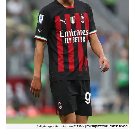
הרשים בבכורה. שארל דה קטלארה
|
אימג'בנק GettyImages, Marco Luzzani