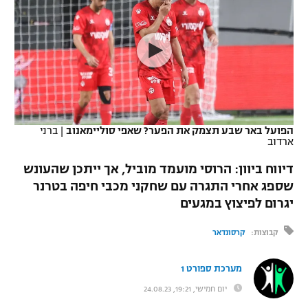
כדורסל נשים
נבחרת ישראל
יורוליג
ליגה ספרדית
טניס
VOD
מכבי תל אביב
מכבי חיפה
יורוקאפ
ליגה איטלקית
כדוריד
הפועל חולון
בית"ר ירושלים
רץ ברשת
ליגה צרפתית
כדורעף
הפועל ירושלים
מכבי תל אביב
ליגה הולנדית
הפועל באר שבע תצמק את הפער? שאפי סוליימאנוב
|
ברני
שחייה
תוצאות
ארדוב
דני אבדיה
הפועל תל אביב
ליגה טורקית
דיווח ביוון: הרוסי מועמד מוביל, אך ייתכן שהעונש
ג'ודו
הפועל חיפה
שספג אחרי התגרה עם שחקני מכבי חיפה בטרנר
לוח שידורים
ליגה סינית
יגרום לפיצוץ במגעים
אגרוף
הפועל באר שבע
ליגה ברזילאית
ברחבה
קבוצות:
קרסונדאר
ספורט אולימפי
מכבי נתניה
ליגות נוספות
מערכת ספורט 1
UFC
"מעל הליגה" – פודקאסט
בני יהודה
יום חמישי, 19:21, 24.08.23
היאבקות WWE