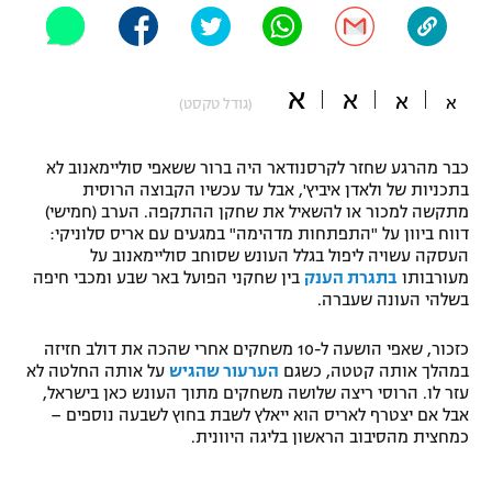
"מחצית בשכונה" – פודקאסט
אופניים
א
א
ספורט מוטורי
א
משתתפים וזוכים בפרסים
א
(גודל טקסט)
כדורמים
תקנון משתתפים וזוכים בפרסים
כבר מהרגע שחזר לקרסנודאר היה ברור ששאפי סוליימאנוב לא
טניס
בתכניות של ולאדן איביץ', אבל עד עכשיו הקבוצה הרוסית
פוטבול אמריקאי NFL
מתקשה למכור או להשאיל את שחקן ההתקפה. הערב (חמישי)
תקנון עבור פעילות אלקטרה
דווח ביוון על "התפתחות מדהימה" במגעים עם אריס סלוניקי:
גיימינג E-Sports
בייסבול MLB
העסקה עשויה ליפול בגלל העונש שסוחב סוליימאנוב על
תקנון עבור פעילות ספורט 1 – "מרלן"
מעורבותו
בתגרת הענק
בין שחקני הפועל באר שבע ומכבי חיפה
בשלהי העונה שעברה.
ספורט אתגרי ואקסטרים
תנאי שימוש
כזכור, שאפי הושעה ל-10 משחקים אחרי שהכה את דולב חזיזה
אומנויות לחימה
במהלך אותה קטטה, כשגם
הערעור שהגיש
על אותה החלטה לא
עזר לו. הרוסי ריצה שלושה משחקים מתוך העונש כאן בישראל,
מדיניות פרטיות
גיימינג E-Sports
אבל אם יצטרף לאריס הוא ייאלץ לשבת בחוץ לשבעה נוספים –
כמחצית מהסיבוב הראשון בליגה היוונית.
תקנון פעילות ספורט 1