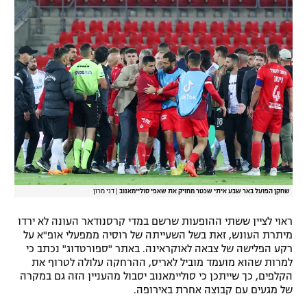
רשיון להקרנה פומבית לבית עסק
הצטרפות לחבילת הערוצים
לוח דרושים – ג'ובנט
תגיות
המגזין
שחקן הפועל באר שבע איתי שכטר מחזיק את שאפי סוליימאנוב
|
דני מרון
ראוי לציין ששתי ההופעות שרשם במדי קרסנודאר העונה לא ירדו
מיתרת העונש, זאת בשל השעייתה של רוסיה ממפעלי אופ"א על
רקע הפלישה של צבאה לאוקראינה. באתר "ספורטדוג" נכתב כי
למרות שהוא מועמד מוביל לאריס, ההרחקה עלולה לטרוף את
הקלפים, כך שייתכן כי סוליימאנוב יסבול מהעניין הזה גם במקרה
של מגעים עם קבוצה אחרת באירופה.