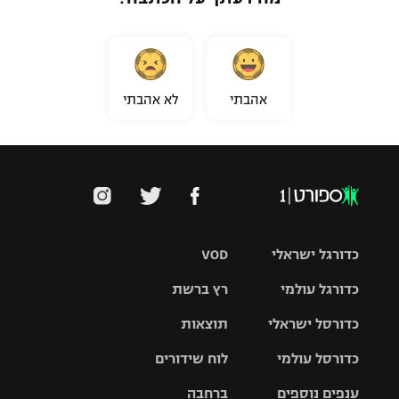
אהבתי
לא אהבתי
כדורגל ישראלי
VOD
כדורגל עולמי
רץ ברשת
ליגת העל
כדורסל ישראלי
תוצאות
ליגת
ליגה לאומית
האלופות
כדורסל עולמי
לוח שידורים
ליגת ווינר
סל
גביע הטוטו
ענפים נוספים
ברחבה
ליגה