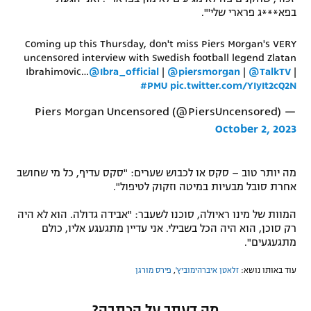
בפא***ג פרארי שלי'".
רשיון להקרנה פומבית לבית עסק
Coming up this Thursday, don't miss Piers Morgan's VERY
הצטרפות לחבילת הערוצים
uncensored interview with Swedish football legend Zlatan
Ibrahimovic…
@Ibra_official
|
@piersmorgan
|
@TalkTV
|
לוח דרושים – ג'ובנט
#PMU
pic.twitter.com/YIyIt2cQ2N
— Piers Morgan Uncensored (@PiersUncensored)
תגיות
October 2, 2023
המגזין
מה יותר טוב – סקס או לכבוש שערים: "סקס עדיף, כל מי שחושב
אחרת סובל מבעיות במיטה וזקוק לטיפול".
המוות של מינו ראיולה, סוכנו לשעבר: "אבידה גדולה. הוא לא היה
רק סוכן, הוא היה הכל בשבילי. אני עדיין מתגעגע אליו, כולם
מתגעגעים".
עוד באותו נושא:
זלאטן איברהימוביץ'
,
פירס מורגן
מה דעתך על הכתבה?