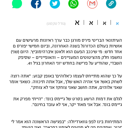
"מחצית בשכונה" – פודקאסט
אופניים
א
א
א
א
(גודל טקסט)
ספורט מוטורי
משתתפים וזוכים בפרסים
כדורמים
העיתונאי הבריטי פירס מורגן כבר ערך ראיונות מרעישים עם
תקנון משתתפים וזוכים בפרסים
טניס
אושיות בעולם הכדורגל בשנה האחרונה, וביום חמישי יפורס ם
אחד חדש: מי שיככב הפעם הוא זלאטן איברהימוביץ'. היום (שני)
פוטבול אמריקאי NFL
תקנון עבור פעילות אלקטרה
נחשפו חלק מהציטוטים המעניינים – והאופייניים – שסיפק
השבדי, שהודיע על פרישה בחודש יוני האחרון בגיל 41.
גיימינג E-Sports
בייסבול MLB
תקנון עבור פעילות ספורט 1 – "מרלן"
על כך שהוא מתייחס לעצמו כ'אלוהים' באופן קבוע: "אתה רוצה
ספורט אתגרי ואקסטרים
לשחק באש? אני אהיה האש שלך, אבל אתה תיכווה. כשאני אומר
תנאי שימוש
שאני אלוהים, אתה חושב שאני צוחק? אני לא צוחק".
אומנויות לחימה
לגלם את דמות הרשע בסרט של ג'יימס בונד: "הייתי מפרק את
מדיניות פרטיות
ג'יימס בונד. אבל אני מאוד יקר, אני לא עובד בחינם".
גיימינג E-Sports
תקנון פעילות ספורט 1
המתיחות בינו לפפ גווארדיולה: "בפגישה הראשונה הוא אמר לי
'זכור, שחקנים פה לא מגיעים לאימון בפרארי'. ואני הגעתי