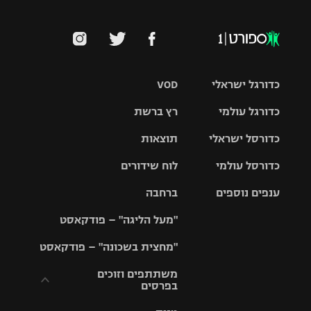
כדורגל ישראלי
VOD
כדורגל עולמי
רץ ברשת
ליגת העל
כדורסל ישראלי
תוצאות
ליגת
ליגה לאומית
האלופות
כדורסל עולמי
לוח שידורים
ליגת ווינר
סל
גביע הטוטו
ענפים נוספים
ברחבה
ליגה
NBA
אירופית
"מעל הליגה" – פודקאסט
ליגה לאומית
ליגיונרים
טניס
יורוליג
ליגה אנגלית
"מחצית בשכונה" – פודקאסט
כדורסל נשים
גביע המדינה
כדוריד
יורוקאפ
ליגה גרמנית
משתתפים וזוכים
בפרסים
מכבי תל
נבחרת
כדורעף
אביב
ישראל
ליגה