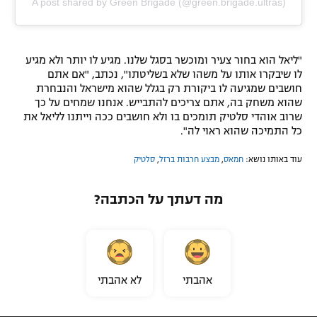
A post shared by Green Brigade (@green.brigade.ultras)
"ליאל הוא בחור צעיר ומוכשר בסגל שלנו. מגיע לו יותר ולא מגיע
לו שיבקרו אותו על משהו שלא בשליטתו", נכתב, "אם אתם
חושבים שמגיעה לו ביקורת רק בגלל שהוא מישראל והנבחרת
שהוא משחק בה, אתם צריכים להתבייש. אנחנו שמחים על כך
שרוב אוהדי סלטיק תומכים בו ולא חושבים ככה וייתנו לליאל את
כל התמיכה שהוא ראוי לה".
עוד באותו נושא:
חמאס
,
מבצע חרבות ברזל
,
סלטיק
מה דעתך על הכתבה?
אהבתי
לא אהבתי