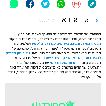
"מחצית בשכונה" – פודקאסט
אופניים
א
א
א
א
(גודל טקסט)
ספורט מוטורי
משתתפים וזוכים בפרסים
כדורמים
במשחק של סלטיק נגד קילמרנוק שנערך בשבת, יום פרוץ
תקנון משתתפים וזוכים בפרסים
טניס
המלחמה בעזה, ארגון האוהדים של סלטיק, "הבריגדות הירוקות",
פוטבול אמריקאי NFL
הפגינו במיצג תמיכה ביציעים עם דגלי פלסטין
ושלטים עם
תקנון עבור פעילות אלקטרה
הכיתוב "תשוחרר פלסטין" ו-"ניצחון להתנגדות", כתמיכה על
הפעולות הרצחניות של חמאס בעוטף עזה. מאז,
ניר ביטון הספיק
גיימינג E-Sports
בייסבול MLB
להגיב בזעם כלפי אוהדי קבוצתו לשעבר
, וליאל עבדה, שחקן
תקנון עבור פעילות ספורט 1 – "מרלן"
הקבוצה כיום,
דרש מהמועדון גינוי
שהגיע בסופו של דבר:
ספורט אתגרי ואקסטרים
"השלטים שהופיעו במשחק לא מייצגים את דעות המועדון ואנו
תנאי שימוש
מגנים אותם, סלטיק הוא מועדון כדורגל ולא ארגון פוליטי", נכתב
על ידי הקבוצה.
אומנויות לחימה
מדיניות פרטיות
גיימינג E-Sports
תקנון פעילות ספורט 1