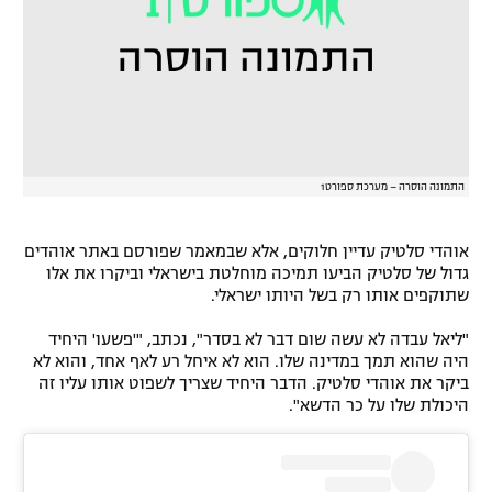
רשיון להקרנה פומבית לבית עסק
הצטרפות לחבילת הערוצים
לוח דרושים – ג'ובנט
תגיות
התמונה הוסרה – מערכת ספורט1
המגזין
אוהדי סלטיק עדיין חלוקים, אלא שבמאמר שפורסם באתר אוהדים
גדול של סלטיק הביעו תמיכה מוחלטת בישראלי וביקרו את אלו
שתוקפים אותו רק בשל היותו ישראלי.
"ליאל עבדה לא עשה שום דבר לא בסדר", נכתב, "'פשעו' היחיד
היה שהוא תמך במדינה שלו. הוא לא איחל רע לאף אחד, והוא לא
ביקר את אוהדי סלטיק. הדבר היחיד שצריך לשפוט אותו עליו זה
היכולת שלו על כר הדשא".