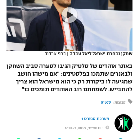
כדורסל נשים
נבחרת ישראל
יורוליג
ליגה ספרדית
טניס
VOD
מכבי תל אביב
מכבי חיפה
יורוקאפ
ליגה איטלקית
כדוריד
הפועל חולון
בית"ר ירושלים
רץ ברשת
ליגה צרפתית
כדורעף
הפועל ירושלים
מכבי תל אביב
שחקן נבחרת ישראל ליאל עבדה
|
ברני ארדוב
ליגה הולנדית
שחייה
תוצאות
דני אבדיה
באתר אוהדים של סלטיק הגיבו לסערה סביב השחקן
הפועל תל אביב
ולבאנרים שתמכו בפלסטינים: "אם מישהו חושב
ליגה טורקית
ג'ודו
שמגיעה לו ביקורת רק כי הוא מישראל הוא צריך
הפועל חיפה
לוח שידורים
ליגה סינית
להתבייש. לשמחתנו רוב האוהדים תומכים בו"
אגרוף
הפועל באר שבע
קבוצות:
סלטיק
ליגה ברזילאית
ברחבה
ספורט אולימפי
מכבי נתניה
ליגות נוספות
מערכת ספורט 1
UFC
"מעל הליגה" – פודקאסט
בני יהודה
יום חמישי, 08:27, 12.10.23
היאבקות WWE