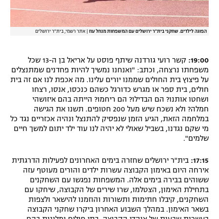
הפוגה לילדים. שחקני בית"ר ירושלים עם המשפחות מנחל עוז
|
אתר רשמי, בית"ר ירושלים
19:00:
קשר רועי גורדנה שיתף פוסט על אריאל בן ה-13 שכל
משפחתו נרצחה, וכתב: "ואנחנו נמשיך להיות פחדנים שמתנצלים
על פיצוץ בית החולים שממנו יורים עלינו. מה אכפת לנו אם זה בית
חולים, בית ספר או מגרש כדורגל כשהם כנכסו, אנסו, רצחו
ושחטו אותנו? הם הבדילו? הם ריחמו? הייתה בהם איזושהי
חמלה? ולא נשכח שיש מעל 200 חטופים. תשנו את הגישה
במלחמה הזאת, הגיע הזמן שנפסיק להתנצל ונהיה אכזריים נגד כל
מי שקם נגדנו, בשביל שאולי לא יהיה לנו עוד ילד יתום למשך חיים
שלמים".
17:15:
בית"ר ירושלים שחזרה בימים האחרונים לפעילות הדרגתית
אירחה היום באימון הקבוצה עשרות ילדים והורים מעוטף עזה
ששוהים בבירה בימים אלה. המשפחות נפגשו עם השחקנים
בתחילת האימון, הצטלמו, שרו שירים של הקבוצה, שיחקו עם
השחקנים, קיבלו חתימות ותשורות והוזמנו להישאר ולצפות
בשאר האימון. במהלך השבוע האחרון ביקרו שחקני הקבוצה
בעשרות שבעות של אוהדי הקבוצה, בתי חולים ומלונות בהם