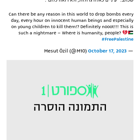
שכתב: "עיניים כאלה גדולות, ולא רואה כלום".
Can there be any reason in this world to drop bombs every
day, every hour on innocent human beings and especially
on young children to kill them!? Definitely nooot!!! This is
such a nightmare – Where is humanity, people?
#FreePalestine
October 17, 2023
— Mesut Özil (@M10)