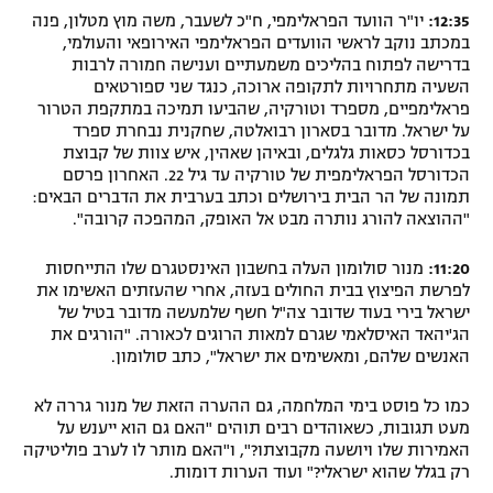
12:35:
יו"ר הוועד הפראלימפי, ח"כ לשעבר, משה מוץ מטלון, פנה
במכתב נוקב לראשי הוועדים הפראלימפי האירופאי והעולמי,
בדרישה לפתוח בהליכים משמעתיים וענישה חמורה לרבות
השעיה מתחרויות לתקופה ארוכה, כנגד שני ספורטאים
פראלימפיים, מספרד וטורקיה, שהביעו תמיכה במתקפת הטרור
על ישראל. מדובר בסארון רבואלטה, שחקנית נבחרת ספרד
בכדורסל כסאות גלגלים, ובאיהן שאהין, איש צוות של קבוצת
הכדורסל הפראלימפית של טורקיה עד גיל 22. האחרון פרסם
תמונה של הר הבית בירושלים וכתב בערבית את הדברים הבאים:
"ההוצאה להורג נותרה מבט אל האופק, המהפכה קרובה".
11:20:
מנור סולומון העלה בחשבון האינסטגרם שלו התייחסות
לפרשת הפיצוץ בבית החולים בעזה, אחרי שהעזתים האשימו את
ישראל בירי בעוד שדובר צה"ל חשף שלמעשה מדובר בטיל של
הג'יהאד האיסלאמי שגרם למאות הרוגים לכאורה. "הורגים את
האנשים שלהם, ומאשימים את ישראל", כתב סולומון.
כמו כל פוסט בימי המלחמה, גם ההערה הזאת של מנור גררה לא
מעט תגובות, כשאוהדים רבים תוהים "האם גם הוא ייענש על
האמירות שלו ויושעה מקבוצתו?", ו"האם מותר לו לערב פוליטיקה
רק בגלל שהוא ישראלי?" ועוד הערות דומות.