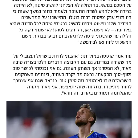
על הסכם בנושא. בהתחלה לא הצלחנו להשיג טיסה, לא הייתה
ברירה אלא להגיע לשדה התעופה ולעמוד בתור במשך שעות כי
היו תורי ענק וטיסות רבות בוטלו. התיישבנו על המחשבים
הניידים שלנו ופשוט ניסינו להשיג כרטיסי טיסה לכל מדינה שהיא
באירופה – לא משנה לאן, רק רצינו לטוס! לא ישנתי דקה כל
הלילה עד שהשגתי טיסה ללרנקה ביום רביעי בבוקר, משם
המשכתי ליוון ואז לבודפשט".
עוד אמר קוסטה במולדתו: "אהבתי לחיות בישראל ועצוב לי על
מה שקורה במדינה, גם עם הקבוצה הדברים הלכו בצורה טובה
מאוד, לא הפסדנו אף משחק העונה. גם אני נכנסתי לכושר טוב
וסוף-סוף הבקעתי. נראה מה יקרה בעתיד, בינתיים השחקנים
הישראלים שבו לאימונים וזה סימן טוב. כנראה שגם אני אצטרך
לחזור מתישהו, בתקווה שזה יתאפשר. אני מאוד מקווה
שהמלחמה תסתיים בקרוב, זה נורא".