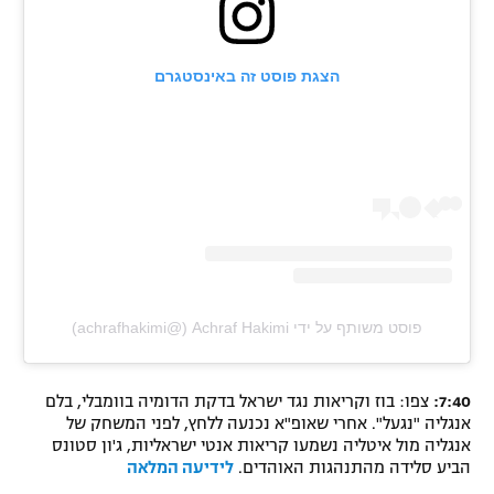
הצגת פוסט זה באינסטגרם
פוסט משותף על ידי ‏‎Achraf Hakimi‎‏ (@‏‎achrafhakimi‎‏)
7:40:
צפו: בוז וקריאות נגד ישראל בדקת הדומיה בוומבלי, בלם
אנגליה "נגעל". אחרי שאופ"א נכנעה ללחץ, לפני המשחק של
אנגליה מול איטליה נשמעו קריאות אנטי ישראליות, ג'ון סטונס
הביע סלידה מהתנהגות האוהדים.
לידיעה המלאה