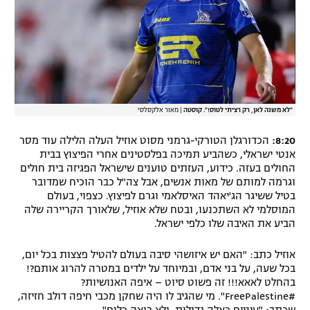
"לא משנה לאן, רק רציתי לטוס!". קוסטה
|
מאור אלקסלסי
8:20:
הכדורגלן הטורקי-גרמני מסוט אוזיל העלה הלילה עוד מסר
אנטי ישראלי, כשהביע תמיכה בפלסטינים אחרי הפיצוץ בבית
החולים בעזה. כידוע, העזתים טוענים שישראל הפגיזה בית חולים
וגרמה למותם של מאות אנשים, אבל צה"ל כבר הוכיח שמדובר
בטיל ששיגר הג'יאהד האיסלאמי וגרם לפיצוץ. כצפוי, בעולם
המוסלמי לא השתכנעו, ובטח שלא אוזיל, שלאורך הקריירה שלה
הביע את האיבה שלו כלפי ישראל.
אוזיל כתב: "האם יש איזושהי סיבה בעולם להטיל פצצות בכל יום,
בכל שעה, על בני אדם, ובמיוחד על ילדים במטרה להרוג אותם?!
בהחלט לאאא!!! זה פשוט סיוט – איפה האנושיות?
#FreePalestine". מי שהגיב לו היה שחקן מכבי חיפה דולב חזיזה,