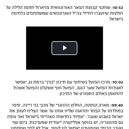
10:52:
שחקני קבוצת הפאר האורוגוואית פניארול חתמו הלילה על
חולצות שיועברו לחיילי צה"ל האורוגוואים שמשתתפים בלחימה
בישראל.
10:02:
מרכז הפועל בשיתוף עם תיכון "בגין" ברמת גן, יאפשר
לאגודות הפועל שער הנגב, הפועל חוף אשקלון והפועל אשכול
להתאמן באולם הספורט של התיכון.
09:40:
מארק קוסטה, החלוץ ההונגרי של מכבי בני ריינה, סיפר
במולדתו על הפחד והדאגה שליוו אותו עד אשר הצליח לעזוב את
ישראל בשבוע שעבר: "צפיתי בחדשות כשהייתי בישראל ואני צופה
גם מהונגריה, יש בנוסף אפליקציה ייעודית שמעדכנת. ביום שני
שעבר הבנתי שהמועדון יאפשר לנו לעזוב, אבל לא לפני שחתמנו