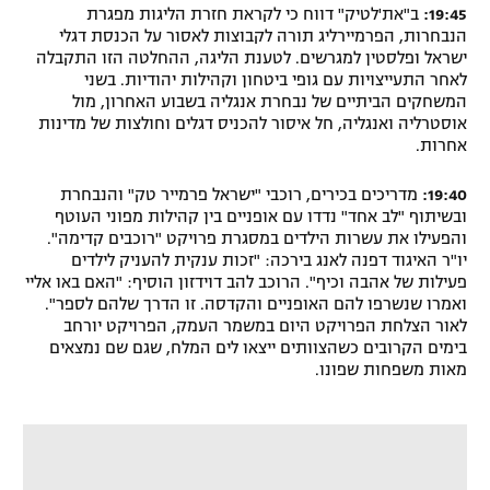
19:45:
ב"את'לטיק" דווח כי לקראת חזרת הליגות מפגרת
רשיון להקרנה פומבית לבית עסק
הנבחרות, הפרמיירליג תורה לקבוצות לאסור על הכנסת דגלי
ישראל ופלסטין למגרשים. לטענת הליגה, ההחלטה הזו התקבלה
הצטרפות לחבילת הערוצים
לאחר התעייצויות עם גופי ביטחון וקהילות יהודיות. בשני
המשחקים הביתיים של נבחרת אנגליה בשבוע האחרון, מול
אוסטרליה ואנגליה, חל איסור להכניס דגלים וחולצות של מדינות
לוח דרושים – ג'ובנט
אחרות.
תגיות
19:40:
מדריכים בכירים, רוכבי "ישראל פרמייר טק" והנבחרת
ובשיתוף "לב אחד" נדדו עם אופניים בין קהילות מפוני העוטף
המגזין
והפעילו את עשרות הילדים במסגרת פרויקט "רוכבים קדימה".
יו"ר האיגוד דפנה לאנג בירכה: "זכות ענקית להעניק לילדים
פעילות של אהבה וכיף". הרוכב להב דוידזון הוסיף: "האם באו אליי
ואמרו שנשרפו להם האופניים והקדסה. זו הדרך שלהם לספר".
לאור הצלחת הפרויקט היום במשמר העמק, הפרויקט יורחב
בימים הקרובים כשהצוותים ייצאו לים המלח, שגם שם נמצאים
מאות משפחות שפונו.