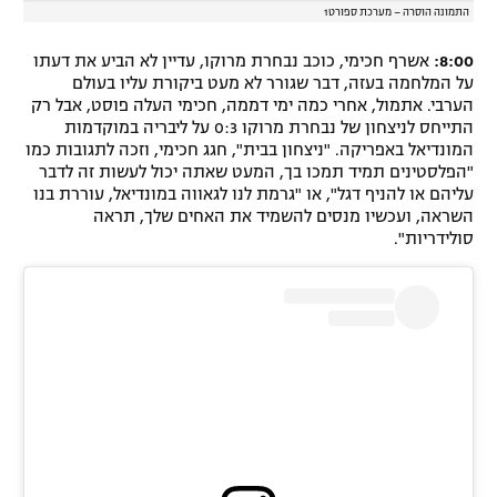
התמונה הוסרה – מערכת ספורט1
8:00:
אשרף חכימי, כוכב נבחרת מרוקו, עדיין לא הביע את דעתו
על המלחמה בעזה, דבר שגורר לא מעט ביקורת עליו בעולם
הערבי. אתמול, אחרי כמה ימי דממה, חכימי העלה פוסט, אבל רק
התייחס לניצחון של נבחרת מרוקו 0:3 על ליבריה במוקדמות
המונדיאל באפריקה. "ניצחון בבית", חגג חכימי, וזכה לתגובות כמו
"הפלסטינים תמיד תמכו בך, המעט שאתה יכול לעשות זה לדבר
עליהם או להניף דגל", או "גרמת לנו לגאווה במונדיאל, עוררת בנו
השראה, ועכשיו מנסים להשמיד את האחים שלך, תראה
סולידריות".