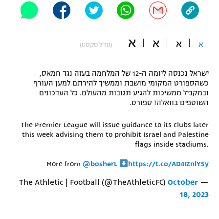
"מחצית בשכונה" – פודקאסט
אופניים
א
א
א
ספורט מוטורי
א
משתתפים וזוכים בפרסים
(גודל טקסט)
כדורמים
ישראל נכנסה ליומה ה-12 של המלחמה בעזה נגד חמאס,
תקנון משתתפים וזוכים בפרסים
טניס
כשהספורט המקומי מושבת וממשיך להירתם למען העורף
פוטבול אמריקאי NFL
ובמקביל ממשיכות להגיע תגובות מהעולם. כל העדכונים
תקנון עבור פעילות אלקטרה
השוטפים בוואלה! ספורט.
גיימינג E-Sports
בייסבול MLB
תקנון עבור פעילות ספורט 1 – "מרלן"
The Premier League will issue guidance to its clubs later
this week advising them to prohibit Israel and Palestine
ספורט אתגרי ואקסטרים
flags inside stadiums.
תנאי שימוש
אומנויות לחימה
More from
@bosherL
https://t.co/AD4IZnlYSy
מדיניות פרטיות
October
— The Athletic | Football (@TheAthleticFC)
גיימינג E-Sports
18, 2023
תקנון פעילות ספורט 1