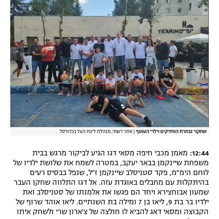
שחקני נבחרת הוותיקים וילדי העוטף
|
אתר רשמי, מנהלת ליגת העל בכדורסל
12:44:
מאמן מכבי חיפה מסאי דגו הגיע לביקור מרגש בבית
משפחת שיינקמן בבאר יעקב, במטרה לשמח את שלושת ילדיו של
לוחם הימ"מ, פקד סטניסלב שיינקמן ז"ל, שנפל בבסיס רעים
בהיתקלות עם מחבלים באוגדת עזה. אל דגו התלווה שחקן העבר
שמעון אבוחצירא ויחד הם פגשו את אלמנתו של סטניסלב ואת
ילדיו בר בת 9, ליאו בן 7 ומילה בת השנתיים. ליאו אוהד שרוף של
הקבוצה ומסאי דאג להביא לו חולצה של צ'ארון שרי ולשחק איתו