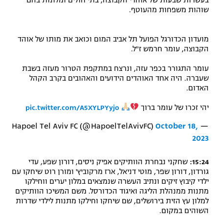
שוהות משפחות מהעוטף.
מועדון הכדורגל הפועל תל אביב המום וכואב את מותו של אוהד
הקבוצה, עומר חרמש ז"ל.
עומר התגורר בכפר עזה, ונרצח במתקפת הטרור מעזה בשבת
שעברה. היה אחד האוהדים הידועים והאהובים בקרב הקהל
האדום.
יהי זכרו של עומר ברוך
pic.twitter.com/A5XYLPYyjo
October 18,
— Hapoel Tel Aviv FC (@HapoelTelAvivFC)
2023
15:24:
שחקני נבחרת הוותיקים אפיק ניסים, דורון שפע, עדי
גורדון, דורון שפר, מוטי דניאל, ארז מרקוביץ' ומורן רוט שיחקו עם
ילדי קיבוץ זיקים ונתיב העשרה שנמצאים במלון יערים ווחילקו
מתנות ממנהלת הליגה ואיגוד הכדורסל. משם המשיכו הוותיקים
למלון עץ הזית בירושלים, שם שיחקו וחילקו מתנות לילדי שדרות
השוהים במקום.