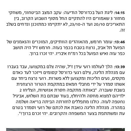
14:15:
ליגת העל בכדורסל הודיעה: עקב המצב הביטחוני, משחקי
מחזור 3 שאמורים היו להתקיים החל מסוף השבוע הקרוב, בין
התאריכים 20/10 ועד ה-23/10, לא יתקיימו כמתוכנן ונדחים בשלב
זה.
13:46:
עומר חרמש, מהאוהדים הוותיקים, המוכרים והנאמנים של
הפועל תל אביב, נרצח בטבח בכפר בעזה. חרמש ז"ל היה תושב
כפר עזה ואיש הפועל בכל רמ"ח איבריו. יהי זכרו ברוך.
13:39:
הלך לעולמו רועי עידן ז"ל, שהיה צלם במקצועו, עבד בעברו
עם מנהלת הליגה, צילם רגעי כדורסל קסומים וייזכר לעד כאדם
מקסים, נעים הליכות ומקצוען ללא פשרות. רועי נרצח ביחד עם
אשתו סמדר על ידי מחבלי חמאס במתקפת הטרור הרצחנית
בשבת שעברה. "באותה מתקפה חסרת אנושיות, הצליחו 2
ילדיהם למצוא מחסה ולהיחלץ, בעוד שבתם בת השלוש, אביגיל
נחטפה לעזה. כולנו מתפללים לחזרתה הביתה בריאה ושלמה
במהרה. מנהלת הליגה כואבת את לכתם של רועי וסמדר בטרם
עת ומשתתפת בצער המשפחה והקרובים. יהי זכרם ברוך!".