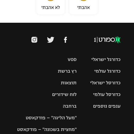
אהבתי
לא אהבתי
כדורגל ישראלי
VOD
כדורגל עולמי
רץ ברשת
ליגת העל
כדורסל ישראלי
תוצאות
ליגת
ליגה לאומית
האלופות
כדורסל עולמי
לוח שידורים
ליגת ווינר
סל
גביע הטוטו
ענפים נוספים
ברחבה
ליגה
NBA
אירופית
"מעל הליגה" – פודקאסט
ליגה לאומית
ליגיונרים
טניס
יורוליג
ליגה אנגלית
"מחצית בשכונה" – פודקאסט
כדורסל נשים
גביע המדינה