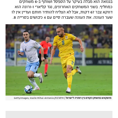
בגנואה הוא מבלה בעיקר על הספסל ושותף ב-6 משחקים
רשיון להקרנה פומבית לבית עסק
כמחליף. בשני המשחקים האחרונים, נגד קליארי ו-ורונה הוא
דווקא צבר 67 דקות, אבל לא הצליח להותיר חותם ועדיין אין לו
שער העונה. את העונה שעברה סיים עם 4 כיבושים בסרייה B.
הצטרפות לחבילת הערוצים
לוח דרושים – ג'ובנט
תגיות
המגזין
פושקאש במשחק הקודם בין רומניה לישראל
|
אימג'בנק GettyImages, Vasile Mihai-Antonio