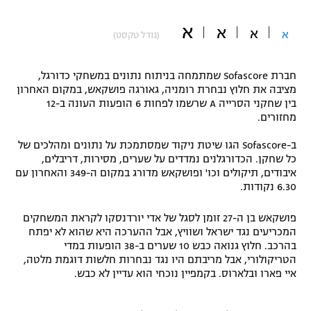
"מחצית בשכונה" – פודקאסט
א
אופניים
א
א
א
(גודל טקסט)
ספורט מוטורי
משתתפים וזוכים בפרסים
חברת Sofascore שמתמחה בניתוח נתונים במשחקי כדורגל,
מציבה את חלוץ נבחרת רומניה, גאורגה פושקאש, במקום האחרון
כדורמים
בין שחקני הסרייה A שרשמו לפחות 6 הופעות העונה ב-12
תקנון משתתפים וזוכים בפרסים
טניס
מחזורים.
פוטבול אמריקאי NFL
תקנון עבור פעילות אלקטרה
ב-Sofascore הגו שיטת ניקוד שמסתמכת על נתונים ומהלכים של
גיימינג E-Sports
כל שחקן. הכדורגלנים נמדדים על שערים, מסירות, דריבלים,
בייסבול MLB
תקנון עבור פעילות ספורט 1 – "מרלן"
איבודים, תיקולים וכו' ופושקאש מדורג במקום ה-349 והאחרון עם
6.30 נקודות.
ספורט אתגרי ואקסטרים
תנאי שימוש
פושקאש בן ה-27 זומן לסגל של אדי יורדנסקו לקראת המשחקים
אומנויות לחימה
המכריעים נגד ישראל ושוויץ, אבל ההערכה היא שהוא לא יפתח
בהרכב. חלוץ גנואה כבש 10 שערים ב-38 הופעות במדי
מדיניות פרטיות
הטריקולורי, אבל מריבתם היו נגד נבחרות חלשות דוגמת מלטה,
גיימינג E-Sports
איי פארו ובלארוס. בקמפיין נוכחי הוא עדיין לא כבש.
תקנון פעילות ספורט 1