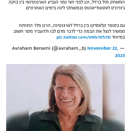
המשחק מול ברזיל, וכן לפני חצי גמר הגביע הארגנטינאי בין בוקה
רשיון להקרנה פומבית לבית עסק
ג'וניורס לאסטודיאנטס ובמשחקי ליגה בימים האחרונים.
הצטרפות לחבילת הערוצים
גם בסופר קלאסיקו בין ברזיל לארגנטינה, הרנן פלר התותח
ממשיך לנצל את הבמה כדי לדבר מדם לבו ולהעביר מסר חשוב
לוח דרושים – ג'ובנט
במיוחד
pic.twitter.com/UHlv7EfctD
November 22,
— Avraham Benami (@avraham_b)
תגיות
2023
המגזין