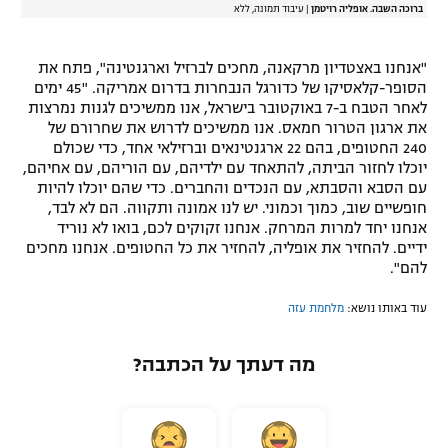
ברוכה השבה. אופליה רויטמן
|
עיבוד תמונה, ללא
"אנחנו באצטדיון מרקאנה, מחכים לברזיל וארגנטינה", פתח את
הסופר-קלאסיקו של כדורגל הנבחרות בדרום אמריקה. "45 ימים
לאחר הטבח ב-7 באוקטובר בישראל, אנו ממשיכים לגנות נמרצות
את ארגון הטרור חמאס. אנו ממשיכים לדרוש את שחרורם של
240 החטופים, בהם 22 ארגנטינאים וברזילאי אחד, כדי שכולם
יוכלו לחזור הביתה, להתאחד עם ילדיהם, עם הוריהם, עם אחיהם,
עם הסבא והסבתא, עם הנכדים והחברים. כדי שהם יוכלו להיות
חופשיים שוב, כמוך וכמוני. יש לנו אמונה ותקווה. הם לא לבד,
אנחנו יחד למרות המרחק. אנחנו זקוקים לכם, בואו לא נוריד
ידיים. להחזיר את אופליה, להחזיר את כל החטופים. אנחנו מחכים
להם".
עוד באותו נושא:
מלחמת עזה
מה דעתך על הכתבה?