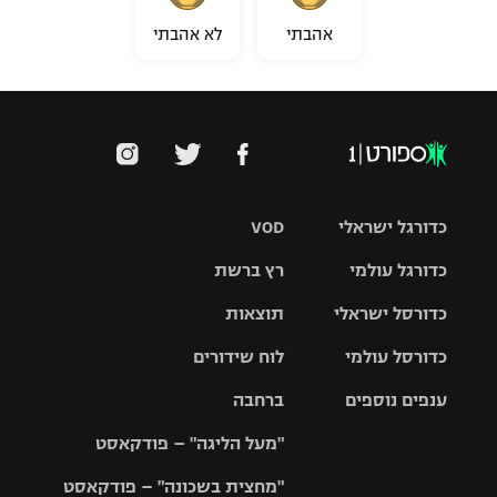
אהבתי
לא אהבתי
כדורגל ישראלי
VOD
כדורגל עולמי
רץ ברשת
ליגת העל
כדורסל ישראלי
תוצאות
ליגת
ליגה לאומית
האלופות
כדורסל עולמי
לוח שידורים
ליגת ווינר
סל
גביע הטוטו
ענפים נוספים
ברחבה
ליגה
NBA
אירופית
"מעל הליגה" – פודקאסט
ליגה לאומית
ליגיונרים
טניס
יורוליג
ליגה אנגלית
"מחצית בשכונה" – פודקאסט