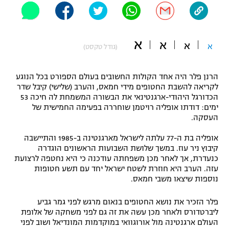
"מחצית בשכונה" – פודקאסט
אופניים
א
א
א
ספורט מוטורי
א
משתתפים וזוכים בפרסים
(גודל טקסט)
כדורמים
הרנן פלר היה אחד הקולות החשובים בעולם הספורט בכל הנוגע
תקנון משתתפים וזוכים בפרסים
טניס
לקריאה להשבת החטופים מידי חמאס, והערב (שלישי) קיבל שדר
פוטבול אמריקאי NFL
הכדורגל היהודי-ארגנטינאי את הבשורה המשמחת לה חיכה 53
תקנון עבור פעילות אלקטרה
ימים: דודתו אופליה רויטמן שוחררה בפעימה החמישית של
גיימינג E-Sports
העסקה.
בייסבול MLB
תקנון עבור פעילות ספורט 1 – "מרלן"
אופליה בת ה-77 עלתה לישראל מארגנטינה ב-1985 והתיישבה
ספורט אתגרי ואקסטרים
קיבוץ ניר עוז. במשך שלושת השבועות הראשונים הוגדרה
תנאי שימוש
כנעדרת, אך לאחר מכן משפחתה עודכנה כי היא נחטפה לרצועת
אומנויות לחימה
עזה. הערב היא חוזרת לשטח ישראל יחד עם תשע חטופות
נוספות שיצאו משבי חמאס.
מדיניות פרטיות
גיימינג E-Sports
פלר הזכיר את נושא החטופים בנאום מרגש לפני גמר גביע
ליברטדורס ולאחר מכן עשה את זה גם לפני משחקה של אלופת
תקנון פעילות ספורט 1
העולם ארגנטינה מול אורוגוואי במוקדמות המונדיאל ושוב לפני