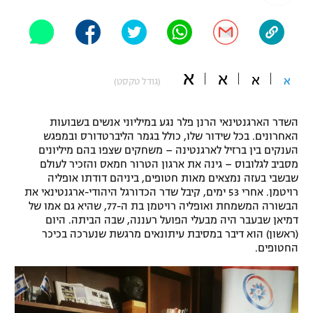
"מחצית בשכונה" – פודקאסט
אופניים
ספורט מוטורי
משתתפים וזוכים בפרסים
א
א
א
א
(גודל טקסט)
כדורמים
תקנון משתתפים וזוכים בפרסים
טניס
השדר הארגנטינאי הרנן פלר נגע במיליוני אנשים בשבועות
פוטבול אמריקאי NFL
האחרונים. בכל שידור שלו, כולל בגמר הליברטדורס ובמפגש
תקנון עבור פעילות אלקטרה
הענקים בין ברזיל לארגנטינה – משחקים שצפו בהם מיליונים
גיימינג E-Sports
בייסבול MLB
מסביב לגלובוס – גינה את ארגון הטרור חמאס והזכיר לעולם
תקנון עבור פעילות ספורט 1 – "מרלן"
שבשבי בעזה נמצאים מאות חטופים, ביניהם דודתו אופליה
רויטמן. אחרי 53 ימים, קיבל שדר הכדורגל היהודי-ארגנטינאי את
ספורט אתגרי ואקסטרים
הבשורה המשמחת ואופליה רויטמן בת ה-77, שהיא גם אמו של
תנאי שימוש
דמיאן שבעבר היה מבעלי הפועל רעננה, שבה הביתה. היום
אומנויות לחימה
(ראשון) הוא דיבר במסיבת עיתונאים מרגשת שנערכה בכיכר
החטופים.
מדיניות פרטיות
גיימינג E-Sports
תקנון פעילות ספורט 1