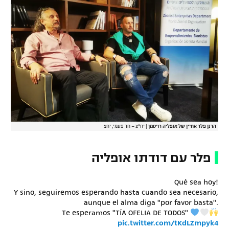
רשיון להקרנה פומבית לבית עסק
הצטרפות לחבילת הערוצים
לוח דרושים – ג'ובנט
תגיות
המגזין
הרנן פלר אחיין של אופליה רויטמן
|
יח"צ – חד פעמי, יחצ
פלר עם דודתו אופליה
Qué sea hoy!
Y sino, seguiremos esperando hasta cuando sea necesario,
aunque el alma diga "por favor basta".
Te esperamos "TÍA OFELIA DE TODOS"
pic.twitter.com/tKdLZmpyk4