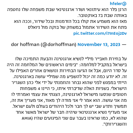
@hfeler
הרנן פלר הוא עיתונאי ושדר ארגנטינאי שבת משפחה שלו נחטפה
באותה שבת ב7 באוקטובר.
מאז הוא משמיע את קולו בכל הזדמנות ובכל שידור, וככה הוא
פתח את השידור אתמול במשחק של בוקה מול ניואלס
pic.twitter.com/i7InEoj2Dv
November 13, 2023
— dor hoffman (@dorhoffman)
על בחירת חאבייר מיליי לנשיא ארגנטינה והבעת התמיכה שלו
בישראל במקביל למלחמה: "בימים הראשונים של המלחמה זה היה
על סדר היום, אבל אז הגיעו הבחירות ונושאים אחרים האפילו על
זה. לא יודע כמה זה יכול להשפיע מה שמיליי עושה בארגנטינה.
הייתי במפגש לפני שהוא נבחר והוזמנתי על ידי אלי כהן השגריר
הישראלי. בשניות האלה שדיברתי איתו, כי היינו 4 משפחות
חטופים שנסעו מישראל לארגנטינה, הצגתי את עצמי ואמרתי לו
מה אני עושה. הוא אמר לי אני מודה לך מאוד, אני מעריך את זה,
תמשיך ותדע שבי יש לך חבר ולכל היהודים בעולם ולעם ישראל.
אני מעדיף נשיא ארגנטינאי שיהיה חבר של ישראל מאשר אחד
שהוא לא, כמו שראינו בעבר עם שני הפיגועים שהיו (AMIA
והשגרירות)".