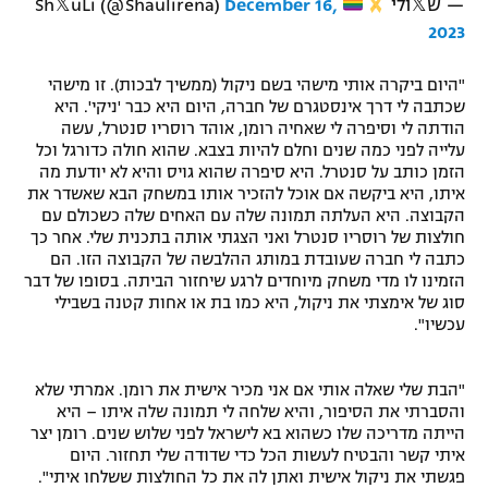
— ש𝕏ולי
Sh𝕏uLi (@Shaulirena)
December 16,
2023
"היום ביקרה אותי מישהי בשם ניקול (ממשיך לבכות). זו מישהי
שכתבה לי דרך אינסטגרם של חברה, היום היא כבר 'ניקי'. היא
הודתה לי וסיפרה לי שאחיה רומן, אוהד רוסריו סנטרל, עשה
עלייה לפני כמה שנים וחלם להיות בצבא. שהוא חולה כדורגל וכל
הזמן כותב על סנטרל. היא סיפרה שהוא גויס והיא לא יודעת מה
איתו, היא ביקשה אם אוכל להזכיר אותו במשחק הבא שאשדר את
הקבוצה. היא העלתה תמונה שלה עם האחים שלה כשכולם עם
חולצות של רוסריו סנטרל ואני הצגתי אותה בתכנית שלי. אחר כך
כתבה לי חברה שעובדת במותג ההלבשה של הקבוצה הזו. הם
הזמינו לו מדי משחק מיוחדים לרגע שיחזור הביתה. בסופו של דבר
סוג של אימצתי את ניקול, היא כמו בת או אחות קטנה בשבילי
עכשיו".
"הבת שלי שאלה אותי אם אני מכיר אישית את רומן. אמרתי שלא
והסברתי את הסיפור, והיא שלחה לי תמונה שלה איתו – היא
הייתה מדריכה שלו כשהוא בא לישראל לפני שלוש שנים. רומן יצר
איתי קשר והבטיח לעשות הכל כדי שדודה שלי תחזור. היום
פגשתי את ניקול אישית ואתן לה את כל החולצות ששלחו איתי".