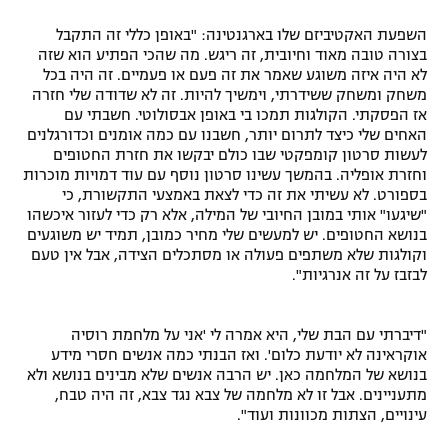
השפעת האקטיביזם שלו בארגנטינה: "באופן כללי זה התקבל
בצורה טובה מאוד וחיובית, זה ריגש. מה שהכי הפתיע הוא שזה
לא היה איזה משוגע שאמר את זה פעם או פעמיים. זה היה בכל
משחק ומשחק ששידרתי, וימשיך להיות. זה לא שדודה שלי חזרה
אז הפסקתי. הקולגות תמכו בי באופן אבסולוטי. חשבתי עם
האחים שלי כיצד לתרום יותר, חשבנו עם כמה אומנים וכדורגלנים
לעשות סרטון קומפקטי שבו כולם יבקשו את חזרת החטופים
וחזרת אופליה. בהמשך עשינו סרטון נוסף עם עוד דמויות מוכרות
בספורט. לא עשיתי את זה כדי לצאת באמצעי התקשורת, כי
"שיגעו" אותי במובן החיובי של המילה, אלא רק כדי לעזור איכשהו
בנושא החטופים. יש למעשים שלי מחיר כמובן, תמיד יש משוגעים
וקולגות שלא משתפים פעולה או מסתכלים הצידה, אבל אין טעם
לבזבז על זה אנרגיות".
"דיברתי עם הבת שלי, היא אמרה לי 'אני על מלחמת רוסיה
אוקראינה לא יודעת כלום'. ואז הבנתי כמה אנשים חסרי מידע
בנושא של המלחמה כאן. יש הרבה אנשים שלא מבינים בנושא ולא
מתעניינים. אבל זו לא מלחמה של צבא נגד צבא, זה היה טבח,
עינויים, הצתות מכוונות ועוד".