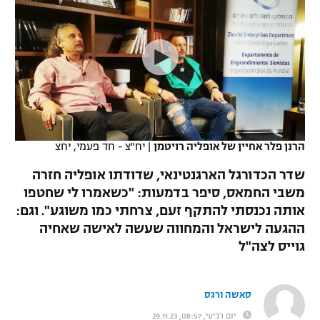
כדורסל נשים
נבחרת ישראל
יורוליג
ליגה ספרדית
טניס
VOD
מכבי תל אביב
מכבי חיפה
יורוקאפ
ליגה איטלקית
כדוריד
הפועל חולון
בית"ר ירושלים
רץ ברשת
ליגה צרפתית
כדורעף
הפועל ירושלים
מכבי תל אביב
ליגה הולנדית
שחייה
תוצאות
הרנן פלר אחיין של אופליה רויטמן
|
יח"צ - חד פעמי, יחצ
דני אבדיה
הפועל תל אביב
ליגה טורקית
שדר הכדורגל הארגנטינאי, שדודתו אופליה חזרה
ג'ודו
הפועל חיפה
משבי החמאס, סיפר בדמעות: "כשאמרו לי שחטפו
לוח שידורים
ליגה סינית
אותה נכנסתי להתקף זעם, צרחתי כמו משוגע". וגם:
אגרוף
הפועל באר שבע
ההגעה לישראל והמחווה שעשה לאישה שאחיה
ליגה ברזילאית
ברחבה
גוייס לצה"ל
ספורט אולימפי
מכבי נתניה
ליגות נוספות
UFC
"מעל הליגה" – פודקאסט
בני יהודה
סאשה ורגס
היאבקות WWE
יום רביעי, 08:57, 29.11.23