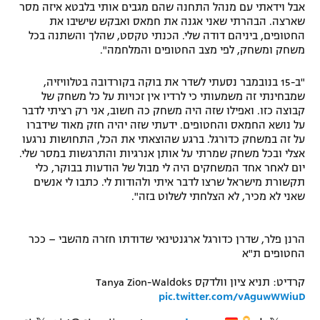
אבל וידאתי עם מנהל התחנה שהם מגבים אותי בלבטא איזה מסר
שארצה. הבהרתי שאני אגנה את חמאס ואבקש שישיבו את
החטופים, ביניהם דודה שלי. הכנתי טקסט, שהלך והשתנה בכל
משחק ומשחק, לפי מצב החטופים והמלחמה".
"ב-15 בנובמבר נסעתי לשדר את בוקה בקורדובה בטלוויזיה,
שמבחינתי זה משמעותי כי לרדיו אין זכויות על כל משחק של
קבוצה כזו. ואפילו שזה היה משחק כה חשוב, אני רק רציתי לדבר
על נושא החמאס והחטופים. ידעתי שזה יהיה חזק מאוד שידברו
על זה במשחק כדורגל. ברגע שהוצאתי את הכל, התחושות נרגעו
אצלי ובכל משחק שמרתי על אותן אנרגיות והתרגשות במסר שלי.
יום לאחר אחד המשחקים היה לי מבול של הודעות בבוקר, כלי
תקשורת מישראל שרצו לדבר איתי ולהודות לי. כתבו לי אנשים
שאני לא מכיר, לא הצלחתי לשלוט בזה".
הרנן פלר, שדרן כדורגל ארגנטינאי שדודתו חזרה מהשבי – ככר
החטופים ת"א
קרדיט: תניא ציון וולדקס Tanya Zion-Waldoks
pic.twitter.com/vAguwWWiuD