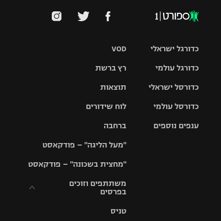
כדורגל ישראלי
VOD
כדורגל עולמי
רץ ברשת
ליגת העל
כדורסל ישראלי
תוצאות
ליגת
ליגה לאומית
האלופות
כדורסל עולמי
לוח שידורים
ליגת ווינר
סל
גביע הטוטו
ענפים נוספים
ברחבה
ליגה
NBA
אירופית
"מעל הליגה" – פודקאסט
ליגה לאומית
ליגיונרים
טניס
יורוליג
ליגה אנגלית
"מחצית בשכונה" – פודקאסט
כדורסל נשים
גביע המדינה
כדוריד
יורוקאפ
ליגה גרמנית
משתתפים וזוכים
בפרסים
מכבי תל
נבחרת
כדורעף
אביב
ישראל
ליגה
טניס
ספרדית
תקנון משתתפים