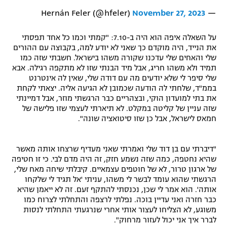
November 27, 2023
— Hernán Feler (@hfeler)
על השאלה איפה הוא היה ב-7.10: "קמתי וכמו כל אחד תפסתי
את הנייד, היה מוקדם כך שאני לא יודע למה, בקבוצה עם ההורים
שלי והאחים שלי עדכנו שקורה משהו בישראל. חשבתי שזה כמו
תמיד ולא משהו חריג, אבל מיד הבנתי שזו לא מתקפה רגילה. אבא
שלי סיפר לי שלא יודעים מה עם דודה שלי, שאין לה אינטרנט
בממ"ד, שלחתי לה הודעה שכמובן לא הגיעה אליה. יצאתי לקחת
את בתי למועדון הוקי, ובצהריים כבר הרגשתי מוזר, אבל דמיינתי
שזה עניין של קליטה במקלט. לא תיארתי לעצמי שזו פלישה של
חמאס לישראל, אבל כן שזו סיטואציה שונה".
"דיברתי עם בן דוד שלי ואמרתי שאני מעדיף שרצחו אותה מאשר
שהיא נחטפה, כמה שזה נשמע חזק, זה היה מדם לבי. כי זו חטיפה
של ארגון טרור, לא של חוטפים עצמאיים. קיבלתי שיחה מאח שלי,
הרגשתי שהוא עומד לבשר לי משהו, עניתי 'אל תגיד לי שלקחו
אותה'. הוא אמר לי שכן, נכנסתי להתקף זעם. זה לא ייאמן שהיא
כבר חזרה ואני עדיין בוכה. נפלתי לרצפה והתחלתי לצרוח כמו
משוגע, לא הצליחו לעצור אותי אחרי שנרגעתי התחלתי לנסות
לברר איך אני יכול לעזור מרחוק".