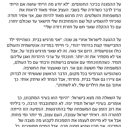
על ההפגנה בכיכר החטופים: "לא יודע מה הייתי עושה אם הייתי
צריך לדבר כשדודה שלי בשבי. העציב אותי מאוד לראות את
המשפחות והשלטים. היה מרגש מאוד להיות שם, אני אסיר תודה
שזכיתי להשמיע קול שם והמחויבות שלי תישאר עד שכולם יחזרו.
עם כל ההקלה שאני חש על חזרת דודה שלי"
על ההגעה לישראל אחרי 26 שנה: "אני מרגיש בבית. כשהייתי ילד
התביישתי קצת בהיותי יהודי, כי חייתי במדינה אנטישמית והעולם
כולו אנטישמית. היום אני גאה. זה לא שאני מרגיש גיבור על, אבל
אני לא מסתיר את זה יותר. חונכתי על ערכי היהדות ואגן עליהם
תמיד. כשהתווכחתי עם אנשים ברשתות ורבתי עם כל העולם,
המשפחה שלי חששה וגם אני. רצו שאעצור את החשיפה.
כשהופיעו הגרפיטי בכל מקום, הדבר הראשון שעשיתי זה לבדוק
אם ציירו גם אצלי בבית. פחדתי, אבל הפחד לא שיתק אותי. כך
אחנך גם את הילדים שלי, לא לשתוק".
על השאלה מה מצא בישראל: "היופי הוא בעיני המתבונן, כך
אומרים. בעיניי ישראל תמיד יפה. לא הסתובבתי הרבה, כי ביליתי
את רוב הזמן עם המשפחה שלי בהתרגשות. הנסיעה הזו הייתה
למטרה הזו. ראיתי ישראל עצובה, העם עצוב, מי יותר ומי פחות.
אבל אני לא מייחס לעצמו את הסמכות לקבוע מה מצבה של
המדינה, אני מבין שהיא ספגה מכה, אבל החיים ממשיכים. כל