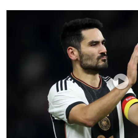
ל אביב
ליגה טורקית
תל אביב
ליגה סינית
חיפה
ליגה ברזילאית
באר שבע
ליגות נוספות
תניה
דה