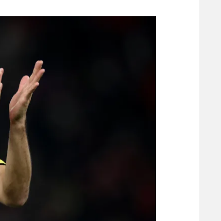
משתתפים וזוכים בפרסים
מכבי ת
הפועל 
תקנון משתתפים וזוכים בפרסים
הפועל 
תקנון עבור פעילות אלקטרה
הפועל 
תקנון עבור פעילות ספורט 1 – "מרלן"
מכבי נ
טניס
בני יהו
גיימינג E-Sports
תנאי שימוש
מדיניות פרטיות
תקנון פעילות ספורט 1
רשיון להקרנה פומבית לבית עסק
הצטרפות לחבילת הערוצים
לוח דרושים – ג'ובנט
תגיות