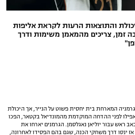
כולת והתוצאות הרעות לקראת אליפות
ה זמן, צריכים מהמאמן משימות ודרך
פן"
גרמניה המארחת בית יחסית פשוט על הנייר, אך היכולת
פילו לפני ההדחה המוקדמת מהמונדיאל בקטאר, הפכו
כאב ראש עבור יוליאן נאגלסמן. הגרמנים יארחו את
תיחה מול סקוטלנד ב-14.6, ועד אז ינסו דרך משחקי הכנה, שגם בהם הפסידו לאחרונה,