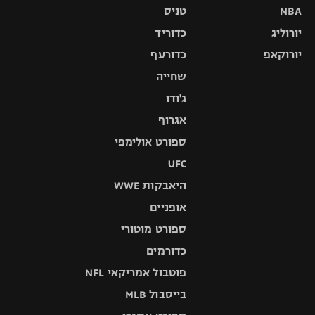
NBA
טניס
יורוליג
כדוריד
יורוקאפ
כדורעף
שחייה
ג'ודו
אגרוף
ספורט אולימפי
UFC
היאבקות WWE
אופניים
ספורט מוטורי
כדורמים
פוטבול אמריקאי NFL
בייסבול MLB