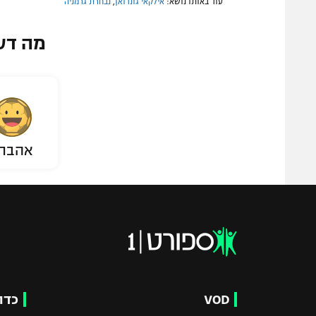
עוד באותו נושא:
אילקאי גונדואן
,
נבחרת גרמניה
מה דע
אהבת
VOD
כדו