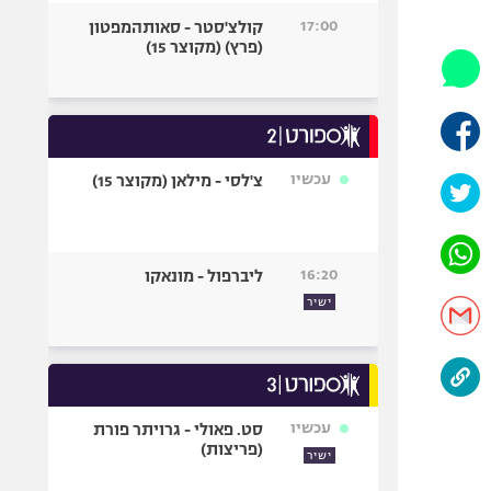
היאבקות WWE
17:00
קולצ'סטר - סאותהמפטון
אופניים
(פרץ) (מקוצר 15)
ספורט מוטורי
כדורמים
פוטבול אמריקאי NFL
בייסבול MLB
עכשיו
צ'לסי - מילאן (מקוצר 15)
ספורט אתגרי
ואקסטרים
אומנויות לחימה
16:20
ליברפול - מונאקו
גיימינג E-Sports
ישיר
עכשיו
סט. פאולי - גרויתר פורת
(פריצות)
ישיר