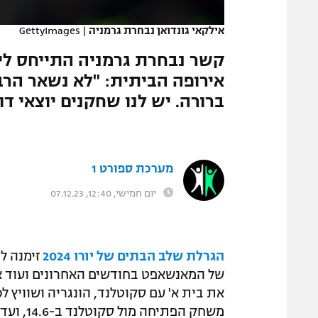
המגזין
אילקאי גונדואן נבחרת גרמניה
|
GettyImages
קשר נבחרת גרמניה התייחס לי
אירופה הביתית: "לא נשאר הרב
ברורה. יש לנו שחקנים יוצאי דו
מערכת ספורט 1
יום חמישי, 12:40, 07.12.23
הגרלת שלב הבתים של יורו 2024
זימנה ל
של המאנשאפט בחודשים האחרונים ועוד א
את בית א' עם סקוטלנד, הונגריה ושוויץ ל
משחק הפ