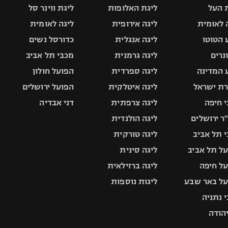
 העל
ליגת האלופות
ליגת ווינר סל
 לאומית
ליגה אירופית
ליגה לאומית
 הטוטו
ליגה אנגלית
כדורסל נשים
ונרים
ליגה גרמנית
מכבי תל אביב
 המדינה
ליגה ספרדית
הפועל חולון
ת ישראל
ליגה איטלקית
הפועל ירושלים
 חיפה
ליגה צרפתית
דני אבדיה
ר ירושלים
ליגה הולנדית
 תל אביב
ליגה טורקית
ל תל אביב
ליגה סינית
ל חיפה
ליגה ברזילאית
ל באר שבע
ליגות נוספות
 נתניה
יהודה