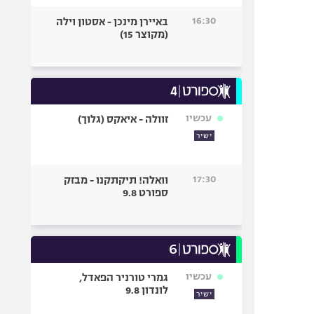
16:30
באיירן מינכן - אסטון וילה
(מקוצר 15)
עכשיו
זוולה - איאקס (גלוך)
ישיר
17:30
וואלה! תיקתקנו - מבזק
ספורט 9.8
עכשיו
גמרי טורניר הפאדל,
לונדון 9.8
ישיר