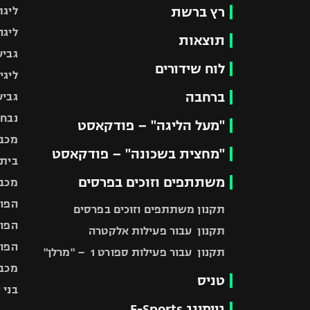
רץ ברשת
ליגת
ליגה
תוצאות
גביע
לוח שידורים
ליגי
ברחבה
גביע
נבחר
"מעל הליגה" – פודקאסט
מכבי
"מחצית בשכונה" – פודקאסט
בית"
משתתפים וזוכים בפרסים
מכבי
הפוע
תקנון משתתפים וזוכים בפרסים
הפוע
תקנון עבור פעילות אלקטרה
הפוע
תקנון עבור פעילות ספורט 1 – "מרלן"
מכבי
טניס
בני 
גיימינג E-Sports