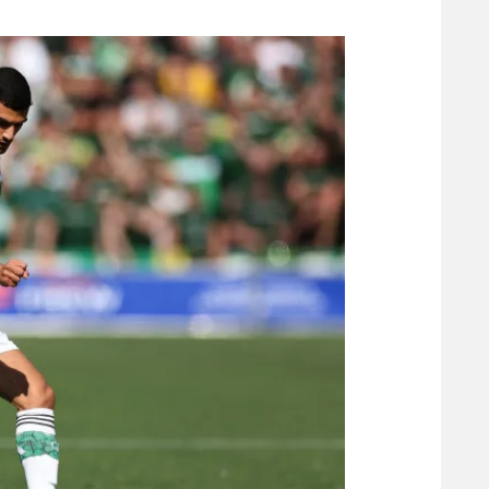
משתתפים וזוכים בפרסים
מכבי ת
הפועל 
תקנון משתתפים וזוכים בפרסים
הפועל 
תקנון עבור פעילות אלקטרה
הפועל 
תקנון עבור פעילות ספורט 1 – "מרלן"
מכבי נ
טניס
בני יהו
גיימינג E-Sports
תנאי שימוש
מדיניות פרטיות
תקנון פעילות ספורט 1
רשיון להקרנה פומבית לבית עסק
הצטרפות לחבילת הערוצים
לוח דרושים – ג'ובנט
תגיות