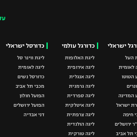
עק
רגל ישראלי
כדורגל עולמי
כדורסל ישראלי
 העל
ליגת האלופות
ליגת ווינר סל
 לאומית
ליגה אירופית
ליגה לאומית
 הטוטו
ליגה אנגלית
כדורסל נשים
ונרים
ליגה גרמנית
מכבי תל אביב
 המדינה
ליגה ספרדית
הפועל חולון
ת ישראל
ליגה איטלקית
הפועל ירושלים
 חיפה
ליגה צרפתית
דני אבדיה
ר ירושלים
ליגה הולנדית
 תל אביב
ליגה טורקית