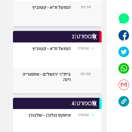
היאבקות WWE
01:10
הפועל ת"א - קטוביץ
אופניים
ספורט מוטורי
כדורמים
פוטבול אמריקאי NFL
בייסבול MLB
עכשיו
הפועל ת"א - קטוביץ
ספורט אתגרי
ואקסטרים
אומנויות לחימה
01:05
בית"ר ירושלים - אוסטריה
גיימינג E-Sports
וינה
עכשיו
איאקס (גלוך) - שלבורן