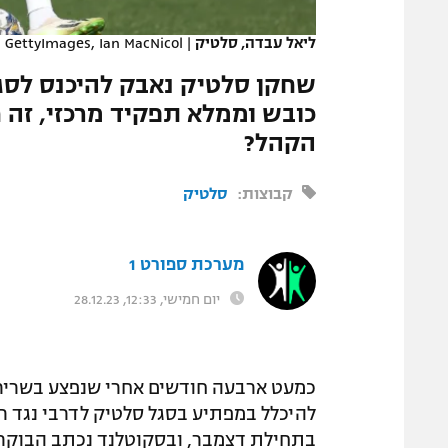
המגזין
ליאל עבדה, סלטיק
|
GettyImages, Ian MacNicol
שחקן סלטיק נאבק להיכנס לסגל 
כובש וממלא תפקיד מרכזי, זה 
הקהל?
קבוצות:
סלטיק
מערכת ספורט 1
יום חמישי, 12:33, 28.12.23
כמעט ארבעה חודשים אחרי שנפצע בשריר 
להיכלל במפתיע בסגל סלטיק לדרבי נגד רי
בתחילת דצמבר, ובסקוטלנד נכתב הבוקר (ח