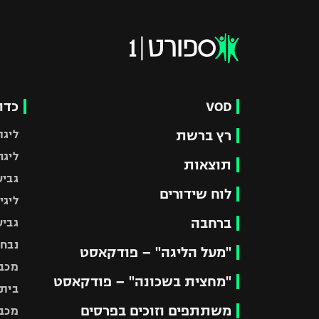
VOD
כדו
רץ ברשת
ליגת
ליגה
תוצאות
גביע
לוח שידורים
ליגי
ברחבה
גביע
נבחר
"מעל הליגה" – פודקאסט
מכבי
"מחצית בשכונה" – פודקאסט
בית"
משתתפים וזוכים בפרסים
מכבי