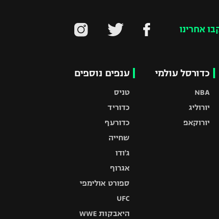
בו אחרינו
כדורסל עולמי
ענפים נוספים
NBA
טניס
יורוליג
כדוריד
יורוקאפ
כדורעף
שחייה
ג'ודו
אגרוף
ספורט אולימפי
UFC
היאבקות WWE