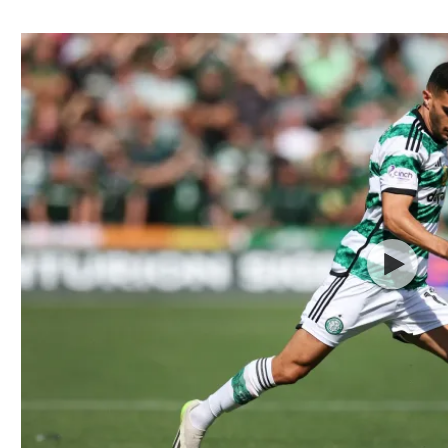
ל אביב
ליגה טורקית
תל אביב
ליגה סינית
חיפה
ליגה ברזילאית
באר שבע
ליגות נוספות
תניה
דה