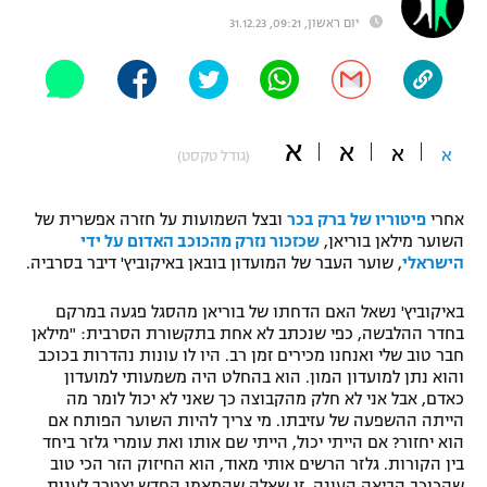
יום ראשון, 09:21, 31.12.23
"מחצית בשכונה" – פודקאסט
אופניים
ספורט מוטורי
משתתפים וזוכים בפרסים
א
א
כדורמים
א
א
(גודל טקסט)
תקנון משתתפים וזוכים בפרסים
טניס
פוטבול אמריקאי NFL
תקנון עבור פעילות אלקטרה
אחרי
פיטוריו של ברק בכר
ובצל השמועות על חזרה אפשרית של
השוער מילאן בוריאן,
שכזכור נזרק מהכוכב האדום על ידי
גיימינג E-Sports
בייסבול MLB
הישראלי
, שוער העבר של המועדון בובאן באיקוביץ' דיבר בסרביה.
תקנון עבור פעילות ספורט 1 – "מרלן"
ספורט אתגרי ואקסטרים
באיקוביץ' נשאל האם הדחתו של בוריאן מהסגל פגעה במרקם
תנאי שימוש
בחדר ההלבשה, כפי שנכתב לא אחת בתקשורת הסרבית: "מילאן
חבר טוב שלי ואנחנו מכירים זמן רב. היו לו עונות נהדרות בכוכב
אומנויות לחימה
והוא נתן למועדון המון. הוא בהחלט היה משמעותי למועדון
מדיניות פרטיות
כאדם, אבל אני לא חלק מהקבוצה כך שאני לא יכול לומר מה
גיימינג E-Sports
הייתה ההשפעה של עזיבתו. מי צריך להיות השוער הפותח אם
הוא יחזור? אם הייתי יכול, הייתי שם אותו ואת עומרי גלזר ביחד
תקנון פעילות ספורט 1
בין הקורות. גלזר הרשים אותי מאוד, הוא החיזוק הזר הכי טוב
שהכוכב הביאה העונה. זו שאלה שהמאמן החדש יצטרך לענות