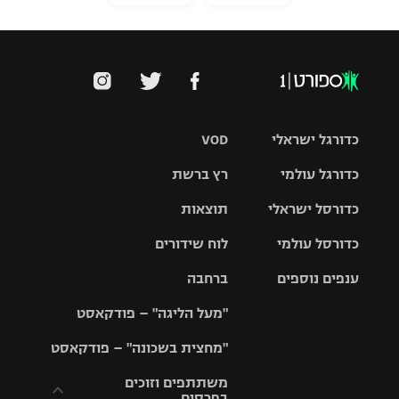
כדורגל ישראלי
VOD
כדורגל עולמי
רץ ברשת
ליגת העל
כדורסל ישראלי
תוצאות
ליגת
ליגה לאומית
האלופות
כדורסל עולמי
לוח שידורים
ליגת ווינר
סל
גביע הטוטו
ענפים נוספים
ברחבה
ליגה
NBA
אירופית
"מעל הליגה" – פודקאסט
ליגה לאומית
ליגיונרים
טניס
יורוליג
ליגה אנגלית
"מחצית בשכונה" – פודקאסט
כדורסל נשים
גביע המדינה
כדוריד
יורוקאפ
ליגה גרמנית
משתתפים וזוכים
בפרסים