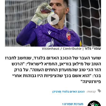
כדורסל נשים
נבחרת ישראל
יורוליג
ליגה ספרדית
טניס
VOD
מכבי תל אביב
מכבי חיפה
יורוקאפ
ליגה איטלקית
כדוריד
הפועל חולון
בית"ר ירושלים
רץ ברשת
ליגה צרפתית
כדורעף
הפועל ירושלים
מכבי תל אביב
ליגה הולנדית
שחייה
תוצאות
עומרי גלזר
|
Visionhaus / Contributor
דני אבדיה
הפועל תל אביב
ליגה טורקית
שוער העבר של הכוכב האדום בלגרד, שנחשב לחברו
ג'ודו
הפועל חיפה
הטוב של מילאן בוריאן, החמיא לישראלי: "הרכש
לוח שידורים
ליגה סינית
הזר הכי טוב שהמועדון החתים העונה". על ברק
אגרוף
הפועל באר שבע
בכר: "הוא אשם בכך שהציפיות היו גבוהות אחרי
ליגה ברזילאית
ברחבה
פיורנטינה"
ספורט אולימפי
מכבי נתניה
ליגות נוספות
קבוצות:
הכוכב האדום בלגרד (סרביה)
UFC
"מעל הליגה" – פודקאסט
בני יהודה
מערכת ספורט 1
היאבקות WWE