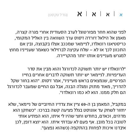
"מחצית בשכונה" – פודקאסט
א
אופניים
א
א
א
(גודל טקסט)
ספורט מוטורי
משתתפים וזוכים בפרסים
לפני שהוא חוזר מפורטוגל לערב הסעודית אחרי פגרה קצרה,
מאמן אל הילאל ז'ורז'ה ז'סוס ערך השוואה בין האליל המקומי,
כדורמים
כריסטיאנו רונאלדו, לניימאר שמככב אצלו בקבוצה, ובין אם
תקנון משתתפים וזוכים בפרסים
טניס
התכוון לכך או לא – שלח עקיצה לברזילאי כשאמר שענייניו מחוץ
פוטבול אמריקאי NFL
למגרש מעניינים אותו יותר מהקריירה.
תקנון עבור פעילות אלקטרה
גיימינג E-Sports
בייסבול MLB
"לרונאלדו יש יותר תשוקה לכדורגל והוא מבין את סדר
תקנון עבור פעילות ספורט 1 – "מרלן"
העדיפויות. לניימאר יש יותר תשוקה לדברים אחרים בחייו
הפרטיים, שנמצאים בראש מעייניו", אמר ז'סוס. "הוא בחור שקל
ספורט אתגרי ואקסטרים
להדריך, מאוד מתוק ומגלה הבנה, אבל גם החיים שמעבר לכדורגל
תנאי שימוש
הם חלק ממנו. הוא לא כמו רונאלדו".
אומנויות לחימה
במקביל, המאמן בן ה-69 ציין את צדדיו החיוביים של ניימאר, שלא
מדיניות פרטיות
יחזור לשחק עד אוגוסט בגלל פציעה קשה בברכו: "כשחקן הוא
גיימינג E-Sports
מדהים, וכאדם, בחודש וחצי שהיו לי איתו, הוא הפתיע אותי
לטובה בכל מובן. אף פעם לא עבדתי איתו. הוא יוצא דופן, לכן
תקנון פעילות ספורט 1
איבדנו איכות לפחות בהתקפה (כשהוא נפצע)".