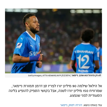
רשיון להקרנה פומבית לבית עסק
הצטרפות לחבילת הערוצים
לוח דרושים – ג'ובנט
תגיות
המגזין
לא רק כדורגל הוא אוהב. ניימאר
|
אימג'בנק GettyImages, ATTA KENARE/AFP
אל הילאל שילמה 90 מיליון יורו לפריז סן ז'רמן תמורת ניימאר,
שמרוויח 150 מיליון יורו לשנה, אבל בקושי הספיק להופיע בליגה
הסעודית לפני שנפצע.
עוד באותו נושא:
ז'ורז'ה ז'סוס
,
ניימאר