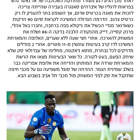
לאחר מכן הגיע רגע מעורר מחלוקת כשכוכבה של אל נאסר גלש
בפראות לרגליו של איברהים סאנגרה בעבירה שהייתה צריכה
רשיון להקרנה פומבית לבית עסק
לזכות את מאנה בכרטיס אדום, אך השופט בחר להעניק לו רק
כרטיס צהוב. הדרמה הגדולה המשיכה לקראת סיום 90 הדקות
הצטרפות לחבילת הערוצים
כשאדואר מנדי הכשיל את ניקולא פפה ברחבה, וחברו באל אהלי,
פרנק קסייה, דייק מהנקודה הלבנה בדקה ה-86 ושלח את
לוח דרושים – ג'ובנט
המשחק להארכה. אחרי חצי שעה ללא שערים, האלופה והמארחת
המשיכו לדו קרב בעיטות עונשין מ-11 מטרים. אחרי 2 פנדלים
מדויקים לכל נבחרת, מוסא ניאקטה, מחליפו של עבדולאי סק שלא
תגיות
שיחק הפעם, בעט לקורה. כל שאר הבעיטות מצאו את הרשת
והמארחת שרדה את המותחן והדיחה את אלופת אפריקה כבר
המגזין
בשלב שמינית הגמר. ההדחה של סנגל משפיעה גם על מכבי חיפה
שתקבל את סק לפני המשחק מול מכבי תל אביב בשבוע הבא.