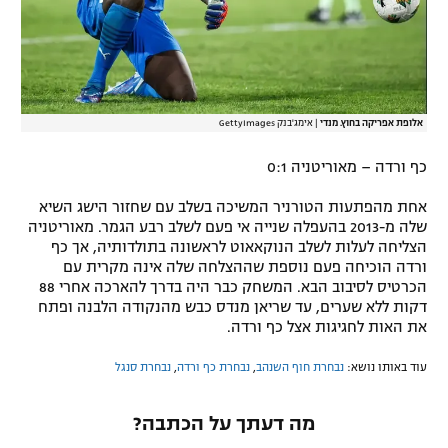
אלופת אפריקה בחוץ. מנדי
|
אימג'בנק GettyImages
כף ורדה – מאוריטניה 0:1
אחת מהפתעות הטורניר המשיכה בשלב עם שחזור הישג השיא
שלה מ-2013 בהעפלה שנייה אי פעם לשלב רבע הגמר. מאוריטניה
הצליחה לעלות לשלב הנוקאאוט לראשונה בתולדותיה, אך כף
ורדה הוכיחה פעם נוספת שההצלחה שלה אינה מקרית עם
הכרטיס לסיבוב הבא. המשחק כבר היה בדרך להארכה אחרי 88
דקות ללא שערים, עד שריאן מנדס כבש מהנקודה הלבנה ופתח
את האות לחגיגות אצל כף ורדה.
עוד באותו נושא:
נבחרת חוף השנהב
,
נבחרת כף ורדה
,
נבחרת סנגל
מה דעתך על הכתבה?