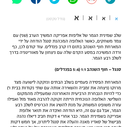
"מחצית בשכונה" – פודקאסט
אופניים
א
א
א
א
(גודל טקסט)
ספורט מוטורי
משתתפים וזוכים בפרסים
שלב שמינית הגמר של אליפות אפריקה המשיך הערב (שני) עם
כדורמים
צמד משחקים, כאשר האלופה המכהנת סנגל הודחה על ידי
תקנון משתתפים וזוכים בפרסים
טניס
המארחת חוף השנהב בתום דו קרב פנדלים. עוד קודם לכן, כף
פוטבול אמריקאי NFL
ורדה המשיכה במסע הקדם שלה עם ניצחון על מאוריטניה בדרך
תקנון עבור פעילות אלקטרה
לשלב רבע הגמר.
גיימינג E-Sports
בייסבול MLB
סנגל – חוף השנהב 1:1 (5:4 בפנדלים)
תקנון עבור פעילות ספורט 1 – "מרלן"
ספורט אתגרי ואקסטרים
המארחת הפסידה פעמיים בשלב הבתים ונזקקה לישועה מצד
תנאי שימוש
מרוקו (ניצחה את זמביה והשאירה אותה עם שתי נקודות בבית ו')
אומנויות לחימה
כדי להיות הנבחרת הרביעית והאחרונה שמעפילה מהמקום
השלישי. האלופה הנוכחית הייתה זקוקה להרבה מאוד מזל ואפילו
מדיניות פרטיות
עזרה משופט המשחק על מנת להשיג את הכרטיס לשלב רבע
גיימינג E-Sports
הגמר, אבל גם עם זה, היא הודחה ואיבדה את תואר אלופת
אפריקה בשמינית הגמר. כבר אחרי 4 דקות חביב דיאלו נהנה
תקנון פעילות ספורט 1
מבישול של סאדיו מאנה והעלה את סנגל ליתרון, אך חמש דקות