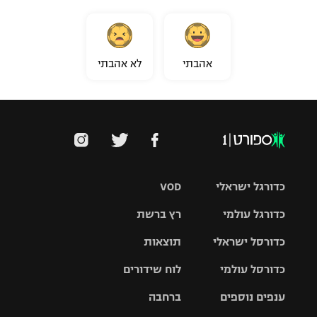
אהבתי
לא אהבתי
כדורגל ישראלי
VOD
כדורגל עולמי
רץ ברשת
ליגת העל
כדורסל ישראלי
תוצאות
ליגת
ליגה לאומית
האלופות
כדורסל עולמי
לוח שידורים
ליגת ווינר
סל
גביע הטוטו
ענפים נוספים
ברחבה
ליגה
NBA
אירופית