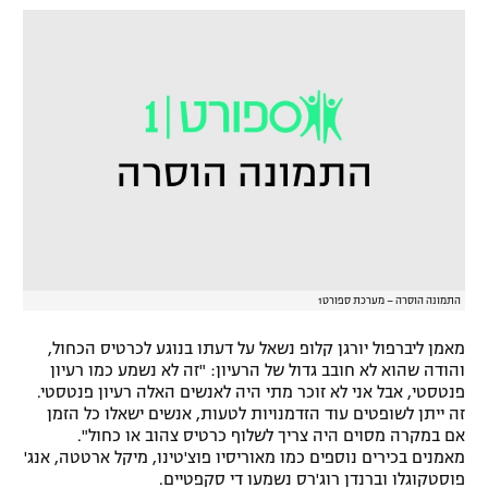
רשיון להקרנה פומבית לבית עסק
הצטרפות לחבילת הערוצים
לוח דרושים – ג'ובנט
תגיות
המגזין
התמונה הוסרה – מערכת ספורט1
מאמן ליברפול יורגן קלופ נשאל על דעתו בנוגע לכרטיס הכחול,
והודה שהוא לא חובב גדול של הרעיון: "זה לא נשמע כמו רעיון
פנטסטי, אבל אני לא זוכר מתי היה לאנשים האלה רעיון פנטסטי.
זה ייתן לשופטים עוד הזדמנויות לטעות, אנשים ישאלו כל הזמן
אם במקרה מסוים היה צריך לשלוף כרטיס צהוב או כחול".
מאמנים בכירים נוספים כמו מאוריסיו פוצ'טינו, מיקל ארטטה, אנג'
פוסטקוגלו וברנדן רוג'רס נשמעו די סקפטיים.