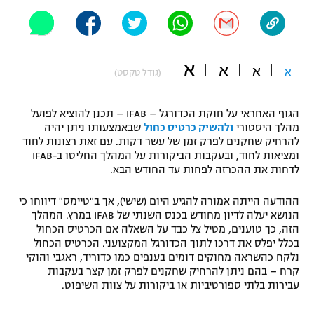
"מחצית בשכונה" – פודקאסט
אופניים
ספורט מוטורי
משתתפים וזוכים בפרסים
א
א
א
א
(גודל טקסט)
כדורמים
תקנון משתתפים וזוכים בפרסים
טניס
הגוף האחראי על חוקת הכדורגל – IFAB – תכנן להוציא לפועל
מהלך היסטורי
ולהשיק כרטיס כחול
שבאמצעותו ניתן יהיה
פוטבול אמריקאי NFL
תקנון עבור פעילות אלקטרה
להרחיק שחקנים לפרק זמן של עשר דקות. עם זאת רצונות לחוד
ומציאות לחוד, ובעקבות הביקורות על המהלך החליטו ב-IFAB
גיימינג E-Sports
בייסבול MLB
לדחות את ההכרזה לפחות עד החודש הבא.
תקנון עבור פעילות ספורט 1 – "מרלן"
ספורט אתגרי ואקסטרים
ההודעה הייתה אמורה להגיע היום (שישי), אך ב"טיימס" דיווחו כי
תנאי שימוש
הנושא יעלה לדיון מחודש בכנס השנתי של IFAB במרץ. המהלך
הזה, כך טוענים, מטיל צל כבד על השאלה אם הכרטיס הכחול
אומנויות לחימה
בכלל יפלס את דרכו לתוך הכדורגל המקצועני. הכרטיס הכחול
מדיניות פרטיות
נלקח כהשראה מחוקים דומים בענפים כמו כדוריד, ראגבי והוקי
גיימינג E-Sports
קרח – בהם ניתן להרחיק שחקנים לפרק זמן קצר בעקבות
עבירות בלתי ספורטיביות או ביקורות על צוות השיפוט.
תקנון פעילות ספורט 1