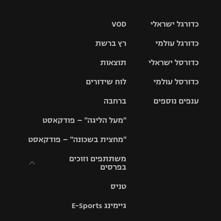
כדורגל ישראלי
VOD
כדורגל עולמי
רץ ברשת
ליגת העל
כדורסל ישראלי
תוצאות
ליגת
ליגה לאומית
האלופות
כדורסל עולמי
לוח שידורים
ליגת ווינר
סל
גביע הטוטו
ענפים נוספים
ברחבה
ליגה
NBA
אירופית
"מעל הליגה" – פודקאסט
ליגה לאומית
ליגיונרים
טניס
יורוליג
ליגה אנגלית
"מחצית בשכונה" – פודקאסט
כדורסל נשים
גביע המדינה
כדוריד
יורוקאפ
ליגה גרמנית
משתתפים וזוכים
בפרסים
מכבי תל
נבחרת
כדורעף
אביב
ישראל
ליגה
טניס
ספרדית
תקנון משתתפים
שחייה
הפועל חולון
מכבי חיפה
וזוכים בפרסים
גיימינג E-Sports
ליגה