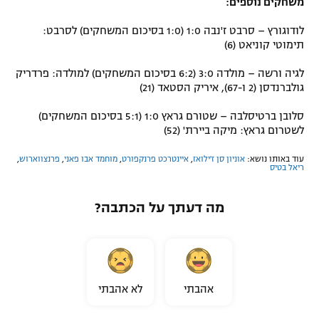
משחקים נוספים:
לודוגורץ – סרבט ז'נבה 1:0 (1:0 בסיכום המשחקים) לסרבט:
תימוטי קוניאט (6)
לגיה ורשה – מולדה 3:0 (6:2 בסיכום המשחקים) למולדה: פרדריק
גולברנדסן (2 ו-67), איריק הסטאד (21)
סלובן ברטיסלבה – שטורם גראץ 1:0 (5:1 בסיכום המשחקים)
לשטרום גראץ: מיקה ביירת' (52)
עוד באותו נושא:
אוניון סן ז'ילואז
,
איינטרכט פרנקפורט
,
מוחמד אבו פאני
,
פרנצווארוש
,
ריאל בטיס
מה דעתך על הכתבה?
אהבתי
לא אהבתי