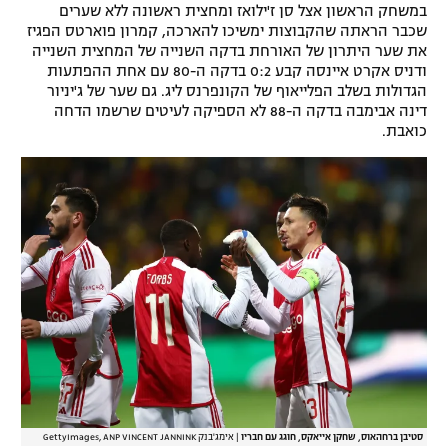
במשחק הראשון אצל סן ז'ילואז ומחצית ראשונה ללא שערים
שכבר הראתה שהקבוצות ימשיכו להארכה, קמרון פוארטס הפגיז
את שער היתרון של האורחת בדקה השנייה של המחצית השנייה
ודניס אקרט איינסה קבע 0:2 בדקה ה-80 עם אחת ההפתעות
הגדולות בשלב הפלייאוף של הקונפרנס ליג. גם שער של ג'יניור
דינה אבימבה בדקה ה-88 לא הספיקה לעיטים שרשמו הדחה
כואבת.
סטיבן ברחהאוס, שחקן אייאקס, חוגג עם חבריו
|
אימג'בנק GettyImages, ANP VINCENT JANNINK