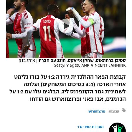
כדורסל נשים
נבחרת ישראל
יורוליג
ליגה ספרדית
טניס
VOD
מכבי תל אביב
מכבי חיפה
יורוקאפ
ליגה איטלקית
כדוריד
הפועל חולון
בית"ר ירושלים
רץ ברשת
ליגה צרפתית
כדורעף
הפועל ירושלים
מכבי תל אביב
ליגה הולנדית
שחייה
תוצאות
סטיבן ברחהאוס, שחקן אייאקס, חוגג עם חבריו
|
אימג'בנק
דני אבדיה
הפועל תל אביב
GettyImages, ANP VINCENT JANNINK
ליגה טורקית
ג'ודו
קבוצת הפאר ההולנדית גירדה 1:2 על בודו גלימט
הפועל חיפה
לוח שידורים
אחרי הארכה (3:4 בסיכום המשחקים) ועלתה
ליגה סינית
אגרוף
לשמינית גמר הקונפרנס ליג. הבלגים עלו עם 1:2 על
הפועל באר שבע
ליגה ברזילאית
הגרמנים, אבו פאני ופרנצווארוש גם הודחו
ברחבה
ספורט אולימפי
מכבי נתניה
קבוצות:
פרנצווארוש
ליגות נוספות
UFC
"מעל הליגה" – פודקאסט
בני יהודה
מערכת ספורט 1
היאבקות WWE