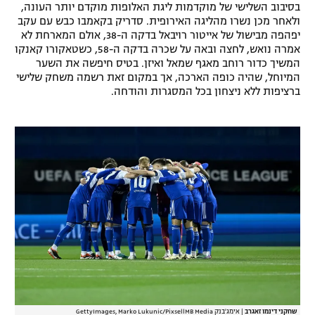
בסיבוב השלישי של מוקדמות ליגת האלופות מוקדם יותר העונה,
רשיון להקרנה פומבית לבית עסק
ולאחר מכן נשרו מהליגה האירופית. סדריק בקאמבו כבש עם עקב
יפהפה מבישול של אייטור רויבאל בדקה ה-38, אולם המארחת לא
אמרה נואש, לחצה ובאה על שכרה בדקה ה-58, כשטאקורו קאנקו
הצטרפות לחבילת הערוצים
המשיך כדור רוחב מאגף שמאל ואיזן. בטיס חיפשה את השער
המיוחל, שהיה כופה הארכה, אך במקום זאת רשמה משחק שלישי
לוח דרושים – ג'ובנט
ברציפות ללא ניצחון בכל המסגרות והודחה.
תגיות
המגזין
שחקני דינמו זאגרב
|
אימג'בנק GettyImages, Marko Lukunic/PixsellMB Media