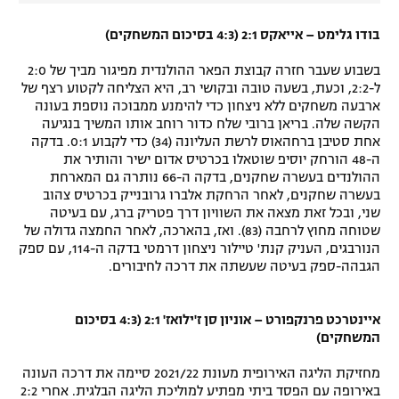
בודו גלימט – אייאקס 2:1 (4:3 בסיכום המשחקים)
בשבוע שעבר חזרה קבוצת הפאר ההולנדית מפיגור מביך של 2:0
ל-2:2, וכעת, בשעה טובה ובקושי רב, היא הצליחה לקטוע רצף של
ארבעה משחקים ללא ניצחון כדי להימנע ממבוכה נוספת בעונה
הקשה שלה. בריאן ברובי שלח כדור רוחב אותו המשיך בנגיעה
אחת סטיבן ברחהאוס לרשת העליונה (34) כדי לקבוע 0:1. בדקה
ה-48 הורחק יוסיפ שוטאלו בכרטיס אדום ישיר והותיר את
ההולנדים בעשרה שחקנים, בדקה ה-66 נותרה גם המארחת
בעשרה שחקנים, לאחר הרחקת אלברו גרובנייק בכרטיס צהוב
שני, ובכל זאת מצאה את השוויון דרך פטריק ברג, עם בעיטה
שטוחה מחוץ לרחבה (83). ואז, בהארכה, לאחר החמצה גדולה של
הנורבגים, העניק קנת' טיילור ניצחון דרמטי בדקה ה-114, עם ספק
הגבהה-ספק בעיטה שעשתה את דרכה לחיבורים.
איינטרכט פרנקפורט – אוניון סן ז'ילואז' 2:1 (4:3 בסיכום
המשחקים)
מחזיקת הליגה האירופית מעונת 2021/22 סיימה את דרכה העונה
באירופה עם הפסד ביתי מפתיע למוליכת הליגה הבלגית. אחרי 2:2