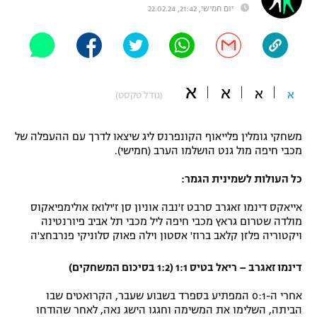
יום חמישי, 21:42, 22.02.24
"מחצית בשכונה" – פודקאסט
אופניים
ספורט מוטורי
משתתפים וזוכים בפרסים
א
א
א
א
(גודל טקסט)
כדורמים
תקנון משתתפים וזוכים בפרסים
טניס
פוטבול אמריקאי NFL
משחקי גומלין פלייאוף הקונפרנס ליג שיצאו לדרך עם ההעפלה של
תקנון עבור פעילות אלקטרה
מכבי חיפה מול גנט הושלמו הערב (חמישי).
גיימינג E-Sports
בייסבול MLB
תקנון עבור פעילות ספורט 1 – "מרלן"
כל העולות לשמינית הגמר:
ספורט אתגרי ואקסטרים
אייאקס דינמו זאגרב סרבט ז'נבה אוניון סן ז'ילואז אולימפיאקוס
תנאי שימוש
מולדה שטרום גראץ מכבי חיפה ליל מכבי תל אביב פיורנטינה
אומנויות לחימה
ויקטוריה פלזן קלאב ברוז' אסטון וילה פאוק סלוניקי פנרבחצ'ה
מדיניות פרטיות
גיימינג E-Sports
דינמו זאגרב – ריאל בטיס 1:1 (1:2 בסיכום המשחקים)
אחרי ה-0:1 המפתיע בספרד בשבוע שעבר, הקרואטים שבו
תקנון פעילות ספורט 1
הביתה, השלימו את המשימה וחגגו הישג נאה, לאחר שהודחו