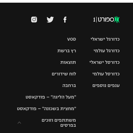
כדורגל ישראלי
VOD
כדורגל עולמי
רץ ברשת
ליגת העל
כדורסל ישראלי
תוצאות
ליגת
ליגה לאומית
האלופות
כדורסל עולמי
לוח שידורים
ליגת ווינר
סל
גביע הטוטו
ענפים נוספים
ברחבה
ליגה
NBA
אירופית
"מעל הליגה" – פודקאסט
ליגה לאומית
ליגיונרים
טניס
יורוליג
ליגה אנגלית
"מחצית בשכונה" – פודקאסט
כדורסל נשים
גביע המדינה
כדוריד
יורוקאפ
ליגה גרמנית
משתתפים וזוכים
בפרסים
מכבי תל
נבחרת
כדורעף
אביב
ישראל