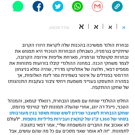
"מחצית בשכונה" – פודקאסט
אופניים
א
א
א
ספורט מוטורי
א
משתתפים וזוכים בפרסים
(גודל טקסט)
כדורמים
נבחרת הולנד ממשיכה בהכנות שלה לקראת היורו הקרוב
תקנון משתתפים וזוכים בפרסים
טניס
שיתקיים בגרמניה, כשבחלון הנבחרות הנוכחי היא תפגוש את
פוטבול אמריקאי NFL
נבחרות סקוטלנד וגרמניה, מארחת אליפות אירופה הקרובה,
תקנון עבור פעילות אלקטרה
לצמד משחקי הכנה. במחנה ההולנדי קיבלו בזרועות פתוחות את
גיימינג E-Sports
ממפיס דפאי, חלוצה של אתלטיקו מדריד, שהיה נפלא בניצחון
בייסבול MLB
תקנון עבור פעילות ספורט 1 – "מרלן"
הדרמטי בפנדלים על אינטר בשמינית גמר ליגת האלופות, אך
במהרה התעסקו בענייני משמעת ויחסי ציבור בעקבות התנהגותו
ספורט אתגרי ואקסטרים
של שחקן ההתקפה.
תנאי שימוש
אומנויות לחימה
החלוץ ההולנדי שוחח עם מאמן הנבחרת, רונאלד קומאן, והמנהל
הטכני, נייג'ל דה יונג, אחרי שהעלה תמונות לצד קווינסי פרומס,
מדיניות פרטיות
שחקן הנבחרת לשעבר שנידון לשש שנות מאסר בגין מעורבותו
גיימינג E-Sports
בסחר של 1,350 ק"ג של קוקאין ועבירות פליליות נוספות
. "לעולם
לא אאכזב את החברים והמשפחה שלי", אמר דפאי בתגובה
תקנון פעילות ספורט 1
לתמונות. "זה לא אומר שאני מסכים עם כל מה שהם עושים, אבל