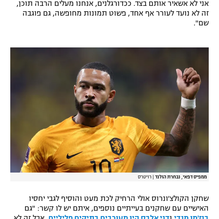
אני לא אשאיר אותם בצד. ככדורגלנים, אנחנו מעלים הרבה תוכן,
רשיון להקרנה פומבית לבית עסק
זה לא נועד לעורר אף אחד, פשוט תמונות מחופשה, גם פוגבה
שם".
הצטרפות לחבילת הערוצים
לוח דרושים – ג'ובנט
תגיות
המגזין
ממפיס דפאי, נבחרת הולנד
|
רויטרס
שחקן הקולצ'ונרוס אולי הרחיק לכת מעט והוסיף לגבי יחסיו
האישיים עם שחקנים בעייתיים נוספים, איתם יש לו קשר: "גם
בנז'מן מנדי
ו
דני אלבס היו מעורבים בתיקים פליליים
, אבל זה לא