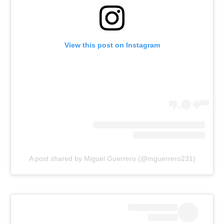
רשיון להקרנה פומבית לבית עסק
הצטרפות לחבילת הערוצים
View this post on Instagram
לוח דרושים – ג'ובנט
תגיות
המגזין
A post shared by Miguel Guerrero (@mguerrero231)