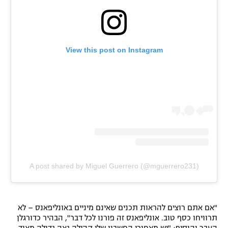
View this post on Instagram
A post shared by Miguel Guerrero (@mguerrero231)
"אם אתם רוצים להראות תכנים שאינם מיניים באונליפאנס – לא
תרוויחו כסף טוב. אונליפאנס זה פורנו לכל דבר", הבהיר כדורגלן
העבר והוסיף: "יש מאחורי החשבון שלי קהילה גאה גדולה מאוד