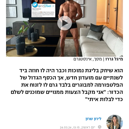
כדורסל נשים
נבחרת ישראל
יורוליג
ליגה ספרדית
טניס
VOD
מכבי תל אביב
מכבי חיפה
יורוקאפ
ליגה איטלקית
כדוריד
הפועל חולון
בית"ר ירושלים
רץ ברשת
ליגה צרפתית
כדורעף
הפועל ירושלים
מכבי תל אביב
ליגה הולנדית
שחייה
תוצאות
מיגל גררו
|
מסך, אינסטגרם
דני אבדיה
הפועל תל אביב
ליגה טורקית
הוא שיחק בליגת נמוכות וכבר היה לו חוזה ביד
ג'ודו
הפועל חיפה
לשנתיים עם מועדון חדש, אך הכסף הגדול של
לוח שידורים
ליגה סינית
הפלטפורמה למבוגרים בלבד גרם לו לזנוח את
אגרוף
הפועל באר שבע
הכדור: "אני מקבל הצעות ממנויים שמוכנים לשלם
ליגה ברזילאית
ברחבה
כדי לבלות איתי"
ספורט אולימפי
מכבי נתניה
ליגות נוספות
UFC
"מעל הליגה" – פודקאסט
בני יהודה
לירון שרון
היאבקות WWE
יום ראשון, 13:15, 24.03.24