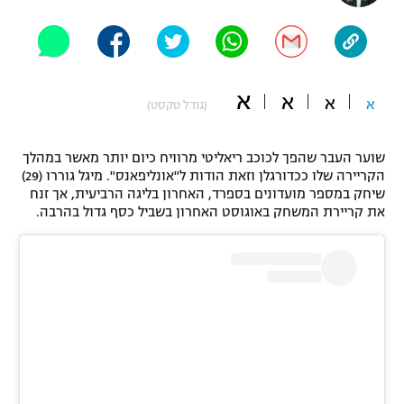
"מחצית בשכונה" – פודקאסט
אופניים
ספורט מוטורי
משתתפים וזוכים בפרסים
א
א
א
א
(גודל טקסט)
כדורמים
תקנון משתתפים וזוכים בפרסים
טניס
שוער העבר שהפך לכוכב ריאליטי מרוויח כיום יותר מאשר במהלך
פוטבול אמריקאי NFL
הקריירה שלו ככדורגלן וזאת הודות ל"אונליפאנס". מיגל גוררו (29)
תקנון עבור פעילות אלקטרה
שיחק במספר מועדונים בספרד, האחרון בליגה הרביעית, אך זנח
גיימינג E-Sports
בייסבול MLB
את קריירת המשחק באוגוסט האחרון בשביל כסף גדול בהרבה.
תקנון עבור פעילות ספורט 1 – "מרלן"
ספורט אתגרי ואקסטרים
תנאי שימוש
אומנויות לחימה
מדיניות פרטיות
גיימינג E-Sports
תקנון פעילות ספורט 1