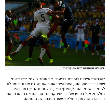
רשיון להקרנה פומבית לבית עסק
הצטרפות לחבילת הערוצים
לוח דרושים – ג'ובנט
תגיות
המגזין
וראן נכנע להומלס במונדיאל 2014
|
רויטרס
"הרגשתי עייפות בעיניים. בדיעבד, אני אומר לעצמי: אילו ידעתי
שמדובר בזעזוע מוח, האם הייתי אומר את זה, גם אם זה אומר לא
לשחק במשחק הזה?", שיתף וראן, "הצוות תהה אם אני כשיר.
נחלשתי, אבל בסופו של דבר שיחקתי ודי טוב, גם אם הפסדתי את
הדו-קרב הזה מול הומלס (לשער הניצחון של גרמניה).