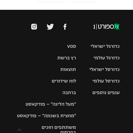
כדורגל ישראלי
VOD
כדורגל עולמי
רץ ברשת
ליגת העל
כדורסל ישראלי
תוצאות
ליגת
ליגה לאומית
האלופות
כדורסל עולמי
לוח שידורים
ליגת ווינר
סל
גביע הטוטו
ענפים נוספים
ברחבה
ליגה
NBA
אירופית
"מעל הליגה" – פודקאסט
ליגה לאומית
ליגיונרים
טניס
יורוליג
ליגה אנגלית
"מחצית בשכונה" – פודקאסט
כדורסל נשים
גביע המדינה
כדוריד
יורוקאפ
ליגה גרמנית
משתתפים וזוכים
בפרסים