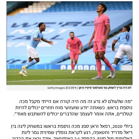
לא היה צריך לשחק נגד מנצ'סטר סיטי? וראן
|
אימג'בנק GettyImages
"מה שלעולם לא נדע זה מה היה קורה אם הייתי מקבל מכה
נוספת בראש. כשאתה יודע שזעזועי מוח חוזרים יכולים להיות
קטלניים, אתה אומר לעצמך שהדברים יכולים להשתבש מאוד".
ביולי 2020, רפאל וראן ספג מכה נוספת בראשו במשחק ליגה בין
ריאל מדריד וחטאפה, רגע לקראת גומלין שמינית גמר ליגת
האלופות מול סיטי. בהפסד 2:1 באיתיחאד, איבד וראן את הכדור