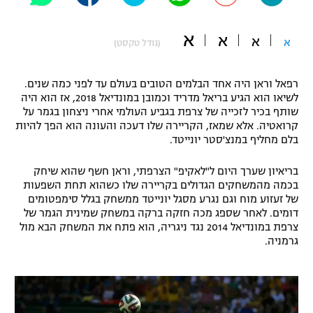
"מחצית בשכונה" – פודקאסט
אופניים
א
א
א
א
(גודל טקסט)
ספורט מוטורי
משתתפים וזוכים בפרסים
רפאל וראן היה אחד הבלמים הטובים בעולם עד לפני כמה שנים.
כדורמים
לשיאו הוא הגיע בריאל מדריד וכמובן במונדיאל 2018, אז הוא היה
תקנון משתתפים וזוכים בפרסים
שותף בכיר לזכייה של צרפת בגביע העולמי אחרי ניצחון בגמר על
טניס
קרואטיה. אלא שמאז, הקריירה שלו דעכה והעונה הוא הפך להיות
פוטבול אמריקאי NFL
בלם מחליף במנצ'סטר יונייטד.
תקנון עבור פעילות אלקטרה
גיימינג E-Sports
בייסבול MLB
בריאיון שערך היום ל"לאקיפ" הצרפתי, וראן חשף שהוא שיחק
תקנון עבור פעילות ספורט 1 – "מרלן"
בכמה מהמשחקים הגדולים בקריירה שלו כשהוא תחת השפעות
ספורט אתגרי ואקסטרים
של זעזוע מוח וגם נגרע מסגל יונייטד ממשחק בגלל סימפטומים
תנאי שימוש
דומים. לאחר שספג מכה חזקה ברקה במשחק שמינית הגמר של
צרפת במונדיאל 2014 נגד ניגריה, הוא פתח את המשחק הבא מול
אומנויות לחימה
גרמניה.
מדיניות פרטיות
גיימינג E-Sports
תקנון פעילות ספורט 1