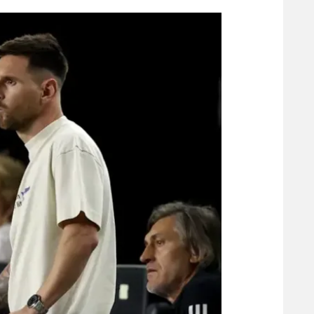
הפועל 
תקנון משתתפים וזוכים בפרסים
הפועל 
תקנון עבור פעילות אלקטרה
הפועל 
תקנון עבור פעילות ספורט 1 – "מרלן"
מכבי נ
טניס
בני יהו
גיימינג E-Sports
תנאי שימוש
מדיניות פרטיות
תקנון פעילות ספורט 1
רשיון להקרנה פומבית לבית עסק
הצטרפות לחבילת הערוצים
לוח דרושים – ג'ובנט
תגיות
המגזין