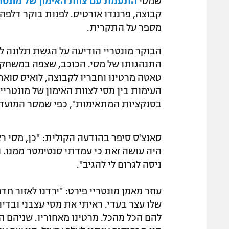
שמסי
התעמת עם צוות האימון של מונטרי
קבוצה, פרננדו אורטיס. לפנות בוקר דלפה 
מספר על התקרית.
הבוקר מונטריי הודיעה על הגשת תלונה ל
התנהגותו של מסי. הכוכב, שצפה במשחק ה
טאטה מרטינו וחבריו לקבוצה, לואיס סוארס
בסנקציות המתאימות", כפי שמסר המועדו
סאנצ'ס סיפר בהודעה הקולית: "כן, מסי רצ
היה עושה זאת כי עמדתי סנטימטר ממנו. ה
ניסה לגרום לי להגיב".
עוזר מאמן מונטריי פירט: "ירדנו לאזור
שלו עצר בעדי. ראיתי את מסי עצבני ובדיו
להם הכל מהכל. מרטינו מאחוריו. שניהם הת