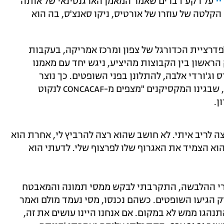
י
על רקע דברים שאמר המאמן הארגנטינאי של אותה
הקלטה של עוזרו של אורטיס, ניקו סאנצ'ס, בה הוא
פדרציית הכדורגל של צפון ומרכז אמריקה, בעקבות
ראשון בין הקבוצות מהיציע, ניגש יחד עם מאמנו
 וג'ורדי אלבה, להתלונן בפני השופטים. כך נוצר
העימות בין מסי לצוות האימון של מונטריי, שבגינו המקסיקנים "מצפים מ-CONCACAF לנקוט
ן.
ה לריב איתי. לא חושב שהוא רצה להרביץ לי, אחרת הוא
וא הצמיד את האגרוף שלו לפרצוף שלי. לדעתי הוא
 חדרי ההלבשה, התקרבתי לבקש ממסי תמונה והמאבטח
ק הגיעו השופטים. כשהם נכנסו, מסי נעמד מולם ואמר
נהגו ממש לא במקום. אם אנחנו היינו עושים את זה,