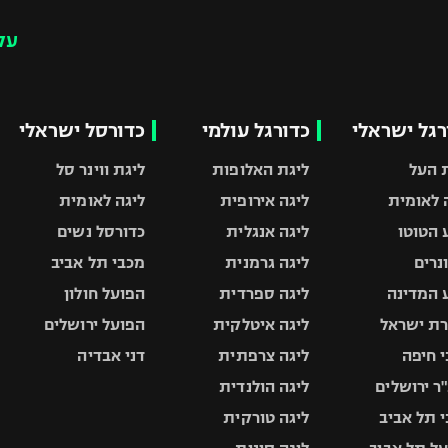
עק
רגל ישראלי
כדורגל עולמי
כדורסל ישראלי
 העל
ליגת האלופות
ליגת ווינר סל
 לאומית
ליגה אירופית
ליגה לאומית
 הטוטו
ליגה אנגלית
כדורסל נשים
ונרים
ליגה גרמנית
מכבי תל אביב
 המדינה
ליגה ספרדית
הפועל חולון
ת ישראל
ליגה איטלקית
הפועל ירושלים
 חיפה
ליגה צרפתית
דני אבדיה
ר ירושלים
ליגה הולנדית
 תל אביב
ליגה טורקית