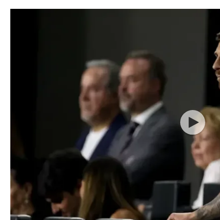
תל אביב
ליגה סינית
חיפה
ליגה ברזילאית
באר שבע
ליגות נוספות
תניה
דה