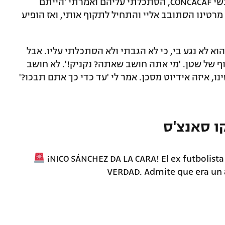
היו מרחיקים אותנו לאלף עזאזל. היו שם אנשי CONCACAF, הסתכלתי עליהם ואמרתי 'הייתם
ז מרטינו הסתובב אליי והתחיל לתקוף אותי, ואז הופיע
וא לא נגע בי, כי לא הגבתי ולא הסתכלתי עליו. אבל
וף של שטן. 'מי אתה חושב שאתה? נקניק!'. לא חושב
ו, איזה אידיוט מסכן. אמר לי 'עד כדי כך אתם תבכו?'
ו סאנצ'ס
¡NICO SÁNCHEZ DA LA CARA! El ex futbolista a
VERDAD. Admite que era un 