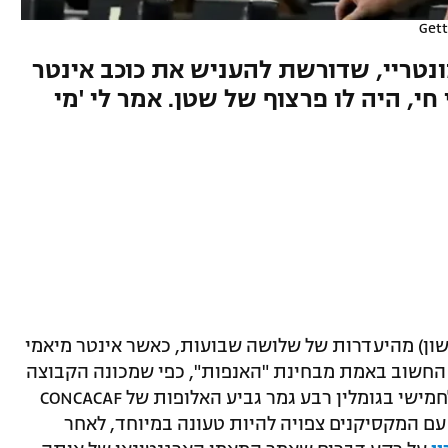
Get
נטריי, שדורשת להעניש את כוכב אינטר
י, היה לו פרצוף של שטן. אמר לי 'מי
אשון) מהיעדרות של שלושה שבועות, כאשר אינטר מיאמי
-MLS, אולם המשחק החשוב באמת מבחינת "האנפות", כפי שמכונה הקבוצה
בארצות הברית, יהיה בלילה שבין רביעי לחמישי בגומלין רבע גמר גביע האלופות של CONCACAF
ספורט1). ההתמודדות עם המקסיקנים צפויה להיות טעונה במיוחד, לאחר