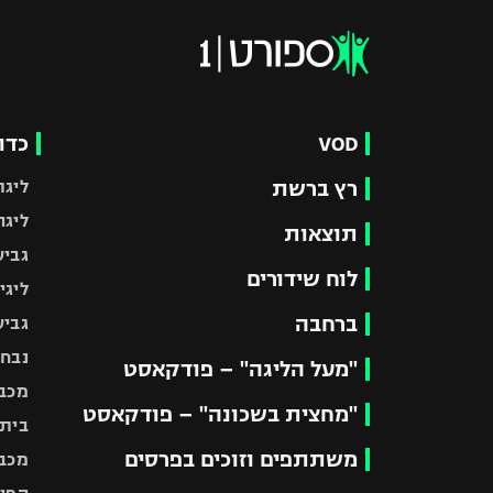
VOD
כדו
רץ ברשת
ליגת
ליגה
תוצאות
גביע
לוח שידורים
ליגי
ברחבה
גביע
נבחר
"מעל הליגה" – פודקאסט
מכבי
"מחצית בשכונה" – פודקאסט
בית"
משתתפים וזוכים בפרסים
מכבי