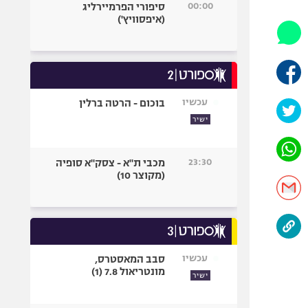
00:00
סיפורי הפרמיירליג
אופניים
(איפסוויץ')
ספורט מוטורי
כדורמים
פוטבול אמריקאי NFL
בייסבול MLB
עכשיו
בוכום - הרטה ברלין
ספורט אתגרי
ישיר
ואקסטרים
אומנויות לחימה
23:30
מכבי ת"א - צסק"א סופיה
גיימינג E-Sports
(מקוצר 10)
עכשיו
סבב המאסטרס,
מונטריאול 7.8 (1)
ישיר