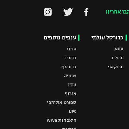
בו אחרינו
כדורסל עולמי
ענפים נוספים
NBA
טניס
יורוליג
כדוריד
יורוקאפ
כדורעף
שחייה
ג'ודו
אגרוף
ספורט אולימפי
UFC
היאבקות WWE