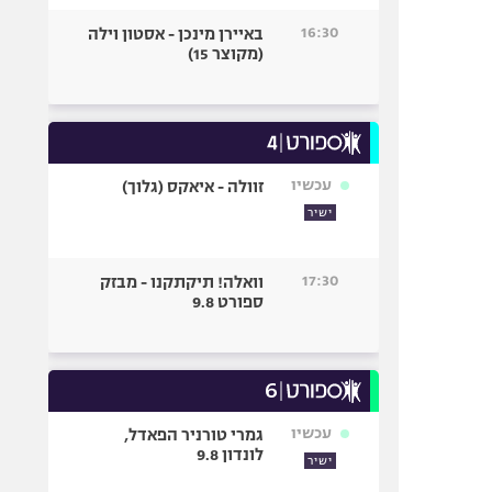
16:30
באיירן מינכן - אסטון וילה
(מקוצר 15)
עכשיו
זוולה - איאקס (גלוך)
ישיר
17:30
וואלה! תיקתקנו - מבזק
ספורט 9.8
עכשיו
גמרי טורניר הפאדל,
לונדון 9.8
ישיר