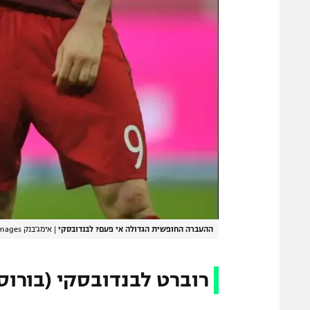
ההעברה החופשית הגדולה אי פעם? לבנדובסקי
|
אימג'בנק GettyImages
רוברט לבנדובסקי (בורוסיה ד