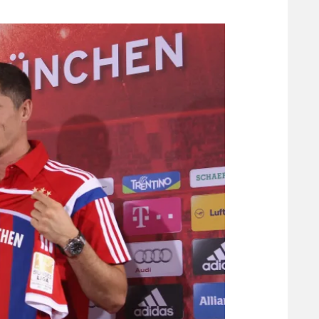
משתתפים וזוכים בפרסים
מכבי ת
הפועל 
תקנון משתתפים וזוכים בפרסים
הפועל 
תקנון עבור פעילות אלקטרה
הפועל 
תקנון עבור פעילות ספורט 1 – "מרלן"
מכבי נ
טניס
בני יהו
גיימינג E-Sports
תנאי שימוש
מדיניות פרטיות
תקנון פעילות ספורט 1
רשיון להקרנה פומבית לבית עסק
הצטרפות לחבילת הערוצים
לוח דרושים – ג'ובנט
תגיות