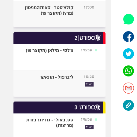
היאבקות WWE
17:00
קולצ'סטר - סאותהמפטון
אופניים
(פרץ) (מקוצר 15)
ספורט מוטורי
כדורמים
פוטבול אמריקאי NFL
בייסבול MLB
עכשיו
צ'לסי - מילאן (מקוצר 15)
ספורט אתגרי
ואקסטרים
אומנויות לחימה
16:20
ליברפול - מונאקו
גיימינג E-Sports
ישיר
עכשיו
סט. פאולי - גרויתר פורת
(פריצות)
ישיר