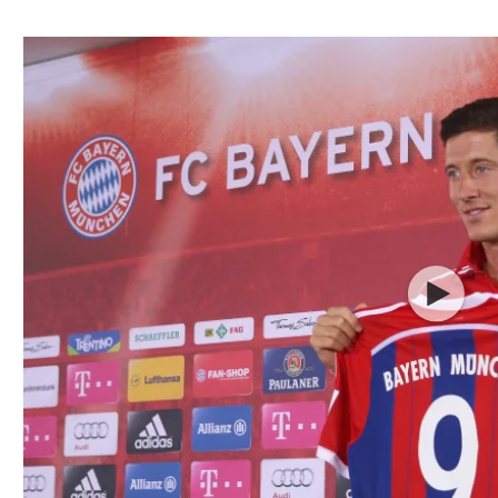
ל אביב
ליגה טורקית
תל אביב
ליגה סינית
חיפה
ליגה ברזילאית
באר שבע
ליגות נוספות
תניה
דה