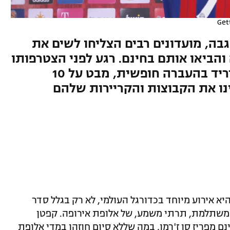
Get
גבה, מועדונים רבים הצליחו לשים את
 והביאו אותם בחינם. רגע לפני הצטרפותו
הרשמית של אמבפה לריאל מדריד בהעברה חופשית, מבט על 10
ו את הקבוצות והקריירות שלהם
א אירוע מיוחד בכדורגל העולמי, לא רק בגלל סדר
משתלמת, תרתי משמע, של אלופת אירופה. קפטן
 מפריז סן ז'רמן, במה שללא סיום חוזהו במדי אלופת