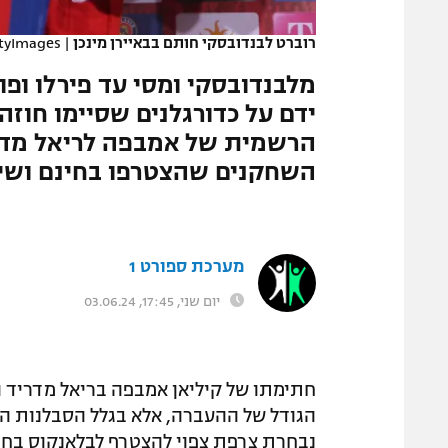
המגזין
רוברט לבנדובסקי חותם בבאיירן מינכן
|
tyImages
מלבנדובסקי ומסי עד פירלו ופו
ידם על כדורגלנים שסיימו חוזה
השחקנים שהצטרפו בחינם ושינ
מערכת ספורט 1
יום שני, 17:45, 03.06.24
חתימתו של קיליאן אמבפה בריאל מדריד הי
הגודל של ההעברה, אלא בגלל הסבלנות ה
נבחרת צרפת צפוי להצטרף לבלאנקוס בחינם