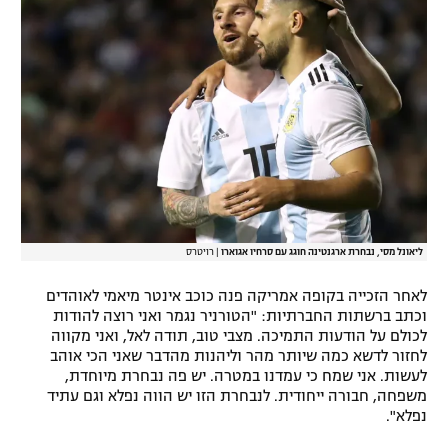
רשיון להקרנה פומבית לבית עסק
הצטרפות לחבילת הערוצים
לוח דרושים – ג'ובנט
תגיות
המגזין
ליאונל מסי, נבחרת ארגנטינה חוגג עם סרחיו אגוארו
|
רויטרס
לאחר הזכייה בקופה אמריקה פנה כוכב אינטר מיאמי לאוהדים
וכתב ברשתות החברתיות: "הטורניר נגמר ואני רוצה להודות
לכולם על הודעות התמיכה. מצבי טוב, תודה לאל, ואני מקווה
לחזור לדשא כמה שיותר מהר וליהנות מהדבר שאני הכי אוהב
לעשות. אני שמח כי עמדנו במטרה. יש פה נבחרת מיוחדת,
משפחה, חבורה ייחודית. לנבחרת הזו יש הווה נפלא וגם עתיד
נפלא".