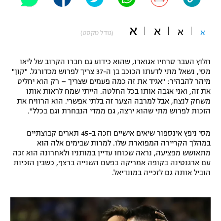
"מחצית בשכונה" – פודקאסט
אופניים
א
א
א
א
(גודל טקסט)
ספורט מוטורי
משתתפים וזוכים בפרסים
חלוץ העבר סרחיו אגוארו, שהוא כידוע גם חברו הקרוב של ליאו
כדורמים
מסי, נשאל מתי לדעתו הכוכב בן ה-37 צריך לפרוש מכדורגל. "קון"
תקנון משתתפים וזוכים בפרסים
טניס
מיהר להבהיר: "אגיד את זה כמה פעמים שצריך – רק הוא יחליט
פוטבול אמריקאי NFL
את זה, ואני אגבה אותו בכל החלטה. הייתי שמח לראות אותו
תקנון עבור פעילות אלקטרה
משחק לנצח, אבל למרבה הצער זה בלתי אפשרי. הוא הרוויח את
הזכות לפרוש מתי שהוא ירצה, גם ממדי הנבחרת וגם בכלל".
גיימינג E-Sports
בייסבול MLB
תקנון עבור פעילות ספורט 1 – "מרלן"
מסי ניפץ אינספור שיאים אישיים וזכה ב-45 תארים קבוצתיים
ספורט אתגרי ואקסטרים
במהלך הקריירה המפוארת שלו. למרות שבימים אלה הוא
תנאי שימוש
מתאושש מפציעה, נראה שכוחו עדיין במותניו ולאחרונה הוא זכה
אומנויות לחימה
עם ארגנטינה בקופה אמריקה בפעם השנייה ברצף, כשבין הזכיות
הוביל אותה גם לזכייה במונדיאל.
מדיניות פרטיות
גיימינג E-Sports
תקנון פעילות ספורט 1