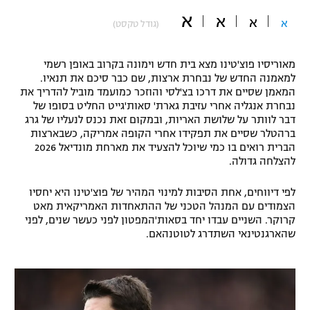
א
"מחצית בשכונה" – פודקאסט
א
א
א
(גודל טקסט)
אופניים
ספורט מוטורי
משתתפים וזוכים בפרסים
מאוריסיו פוצ'טינו מצא בית חדש וימונה בקרוב באופן רשמי
למאמנה החדש של נבחרת ארצות, שם כבר סיכם את תנאיו.
המאמן שסיים את דרכו בצ'לסי והוזכר כמועמד מוביל להדריך את
כדורמים
תקנון משתתפים וזוכים בפרסים
נבחרת אנגליה אחרי עזיבת גארת' סאות'גייט החליט בסופו של
טניס
דבר לוותר על שלושת האריות, ובמקום זאת נכנס לנעליו של גרג
פוטבול אמריקאי NFL
ברהטלר שסיים את תפקידו אחרי הקופה אמריקה, כשבארצות
תקנון עבור פעילות אלקטרה
הברית רואים בו כמי שיוכל להצעיד את מארחת מונדיאל 2026
גיימינג E-Sports
בייסבול MLB
להצלחה גדולה.
תקנון עבור פעילות ספורט 1 – "מרלן"
לפי דיווחים, אחת הסיבות למינוי המהיר של פוצ'טינו היא יחסיו
ספורט אתגרי ואקסטרים
תנאי שימוש
הצמודים עם המנהל הטכני של ההתאחדות האמריקאית מאט
קרוקר. השניים עבדו יחד בסאות'המפטון לפני כעשר שנים, לפני
אומנויות לחימה
שהארגנטינאי השתדרג לטוטנהאם.
מדיניות פרטיות
גיימינג E-Sports
תקנון פעילות ספורט 1