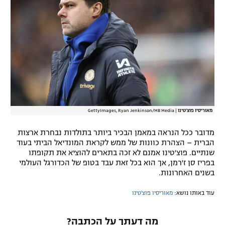
רשיון להקרנה פומבית לבית עסק
הצטרפות לחבילת הערוצים
לוח דרושים – ג'ובנט
תגיות
המגזין
מאוריסיו פוצ'טינו
|
GettyImages, Ryan Jenkinson/MB Media
מדובר ככל הנראה במאמן הבכיר ביותר בתולדות נבחרת ארצות
הברית – הצהרת כוונות של ממש לקראת המונדיאל הביתי בעוד
שנתיים. פוצ'טינו אמנם לא זכה בתארים להוציא את תקופתו
בפריז סן ז'רמן, אך הוא בכל זאת עבד בטופ של הכדורגל העולמי
בשנים האחרונות.
עוד באותו נושא:
מאוריסיו פוצ'טינו
מה דעתך על הכתבה?