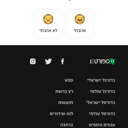
אהבתי
לא אהבתי
כדורגל ישראלי
VOD
כדורגל עולמי
רץ ברשת
ליגת העל
כדורסל ישראלי
תוצאות
ליגת
ליגה לאומית
האלופות
כדורסל עולמי
לוח שידורים
ליגת ווינר
סל
גביע הטוטו
ענפים נוספים
ברחבה
ליגה