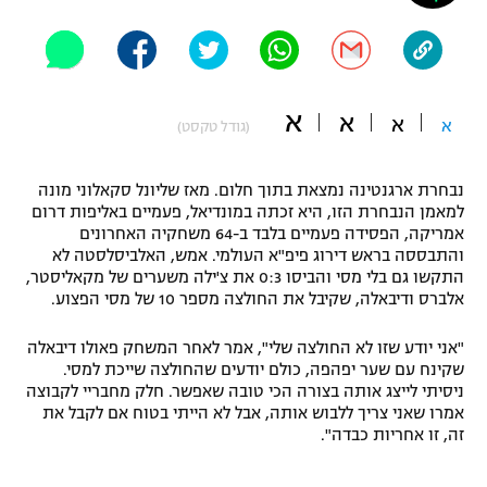
"מחצית בשכונה" – פודקאסט
אופניים
ספורט מוטורי
משתתפים וזוכים בפרסים
א
א
א
א
(גודל טקסט)
כדורמים
תקנון משתתפים וזוכים בפרסים
טניס
נבחרת ארגנטינה נמצאת בתוך חלום. מאז שליונל סקאלוני מונה
פוטבול אמריקאי NFL
למאמן הנבחרת הזו, היא זכתה במונדיאל, פעמיים באליפות דרום
תקנון עבור פעילות אלקטרה
אמריקה, הפסידה פעמיים בלבד ב-64 משחקיה האחרונים
גיימינג E-Sports
בייסבול MLB
והתבססה בראש דירוג פיפ"א העולמי. אמש, האלביסלסטה לא
תקנון עבור פעילות ספורט 1 – "מרלן"
התקשו גם בלי מסי והביסו 0:3 את צ'ילה משערים של מקאליסטר,
אלברס ודיבאלה, שקיבל את החולצה מספר 10 של מסי הפצוע.
ספורט אתגרי ואקסטרים
תנאי שימוש
"אני יודע שזו לא החולצה שלי", אמר לאחר המשחק פאולו דיבאלה
אומנויות לחימה
שקינח עם שער יפהפה, כולם יודעים שהחולצה שייכת למסי.
ניסיתי לייצג אותה בצורה הכי טובה שאפשר. חלק מחבריי לקבוצה
מדיניות פרטיות
גיימינג E-Sports
אמרו שאני צריך ללבוש אותה, אבל לא הייתי בטוח אם לקבל את
זה, זו אחריות כבדה".
תקנון פעילות ספורט 1