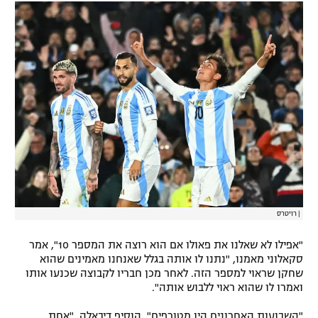
רשיון להקרנה פומבית לבית עסק
הצטרפות לחבילת הערוצים
לוח דרושים – ג'ובנט
תגיות
המגזין
|
רויטרס
"אפילו לא שאלנו את פאולו אם הוא רוצה את המספר 10", אמר
סקאלוני מאמנו, "נתנו לו אותה בגלל שאנחנו מאמינים שהוא
שחקן שראוי למספר הזה. לאחר מכן חבריו לקבוצה שכנעו אותו
ואמרו לו שהוא ראוי ללבוש אותה".
"השבועות האחרונים היו מטורפים", הוסיף דיבאלה, "אחת