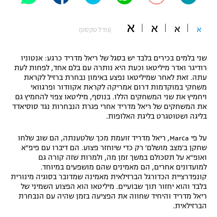
"מחצית בשכונה" – פודקאסט
אופניים
א
א
א
א
(גודל טקסט)
ספורט מוטורי
משתתפים וזוכים בפרסים
שני בלמים בכירים בלבד יש בסגל של ריאל מדריד כרגע: אנטוניו
כדורמים
רודיגר ואדר מיליטאו וכעת היא נותרה עם בלם אחד, לפחות לעת
תקנון משתתפים וזוכים בפרסים
עתה. זאת לאחר שמיליטאו נפצע באימון נבחרת ברזיל לקראת
טניס
משחקי במוקדמות דרום אמריקה לקראת אקוודור ופרגוואי
פוטבול אמריקאי NFL
ויחמיץ את שני המשחקים הללו. בנוסף, מיליטאו צפוי להחמיץ גם
תקנון עבור פעילות אלקטרה
את המשחקים של ריאל מדריד אחרי פגרת הנבחרות נגד סוסיאדד
גיימינג E-Sports
בייסבול MLB
בליגה ושטוטגרט בליגת האלופות.
תקנון עבור פעילות ספורט 1 – "מרלן"
ספורט אתגרי ואקסטרים
על פי Marca, ריאל מדריד זועמת מכך שלטענתה, הם שוב שלחו
תנאי שימוש
שחקן ב'מצב מושלם' רק כדי שיוחזר פצוע. הם דיברו עם פיפ"א
ואופ"א על תסכולם במשך זמן מה, ולמרות שזה קורה גם
אומנויות לחימה
למועדונים אחרים, הם מאמינים שהם מושפעים במיוחד.
מדיניות פרטיות
קונפדרציית הכדורגל הברזילאית מאמינה שמדובר בסוגיה מינורית
גיימינג E-Sports
בלבד והוא יחזור תוך שבועיים. מיליטאו הוא הפצוע השמיני של
ריאל מדריד והיחיד שחווה את הפציעה בזמן שהיה עם הנבחרת
תקנון פעילות ספורט 1
הברזילאית.