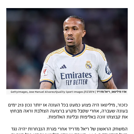
רשיון להקרנה פומבית לבית עסק
הצטרפות לחבילת הערוצים
לוח דרושים – ג'ובנט
תגיות
המגזין
אדר מיליטאו, ריאל מדריד
|
אימג'בנק GettyImages, Jose Manuel Alvarez/Quality Sport Images
כזכור, מיליטאו היה פצוע כמעט בכל העונה או יותר נכון 213 ימים
בעונה שעברה, אחרי שסבל מקרע ברצועה הצולבת וראה מבחוץ
את קבוצתו זוכה באליפות ובליגת האלופות.
המשחק הראשון של ריאל מדריד אחרי פגרת הנבחרות יהיה נגד