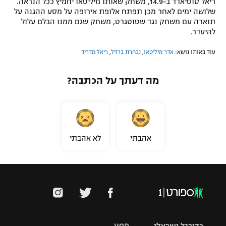
ריאל סוסיאדד ב-14.9, משחק שאותו מיליטאו יחמיץ ככל הנראה.
שלושה ימים לאחר מכן תפתח אלופת אירופה על מסע ההגנה על
תוארה עם משחק נגד שטוטגרט, משחק שגם ממנו הבלם עלול
להיעדר.
עוד באותו נושא:
אדר מיליטאו
,
נבחרת ברזיל
,
ריאל מדריד
מה דעתך על הכתבה?
אהבתי
לא אהבתי
כדורגל ישראלי
VOD