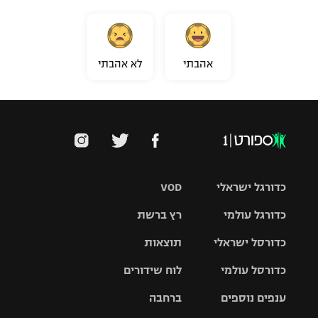
אהבתי
לא אהבתי
כדורגל ישראלי
VOD
כדורגל עולמי
רץ ברשת
ליגת העל
כדורסל ישראלי
תוצאות
ליגת
ליגה לאומית
האלופות
כדורסל עולמי
לוח שידורים
ליגת ווינר
סל
גביע הטוטו
ענפים נוספים
ברחבה
ליגה
NBA
אירופית