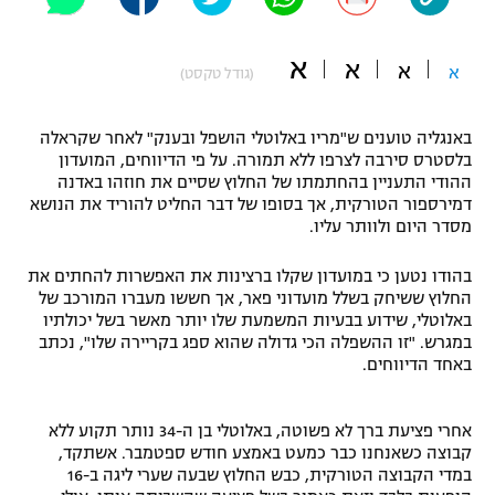
"מחצית בשכונה" – פודקאסט
אופניים
א
א
א
א
(גודל טקסט)
ספורט מוטורי
משתתפים וזוכים בפרסים
באנגליה טוענים ש"מריו באלוטלי הושפל ובענק" לאחר שקראלה
כדורמים
בלסטרס סירבה לצרפו ללא תמורה. על פי הדיווחים, המועדון
תקנון משתתפים וזוכים בפרסים
טניס
ההודי התעניין בהחתמתו של החלוץ שסיים את חוזהו באדנה
פוטבול אמריקאי NFL
דמירספור הטורקית, אך בסופו של דבר החליט להוריד את הנושא
תקנון עבור פעילות אלקטרה
מסדר היום ולוותר עליו.
גיימינג E-Sports
בייסבול MLB
תקנון עבור פעילות ספורט 1 – "מרלן"
בהודו נטען כי במועדון שקלו ברצינות את האפשרות להחתים את
החלוץ ששיחק בשלל מועדוני פאר, אך חששו מעברו המורכב של
ספורט אתגרי ואקסטרים
באלוטלי, שידוע בבעיות המשמעת שלו יותר מאשר בשל יכולתיו
תנאי שימוש
במגרש. "זו ההשפלה הכי גדולה שהוא ספג בקריירה שלו", נכתב
אומנויות לחימה
באחד הדיווחים.
מדיניות פרטיות
גיימינג E-Sports
אחרי פציעת ברך לא פשוטה, באלוטלי בן ה-34 נותר תקוע ללא
קבוצה כשאנחנו כבר כמעט באמצע חודש ספטמבר. אשתקד,
תקנון פעילות ספורט 1
במדי הקבוצה הטורקית, כבש החלוץ שבעה שערי ליגה ב-16