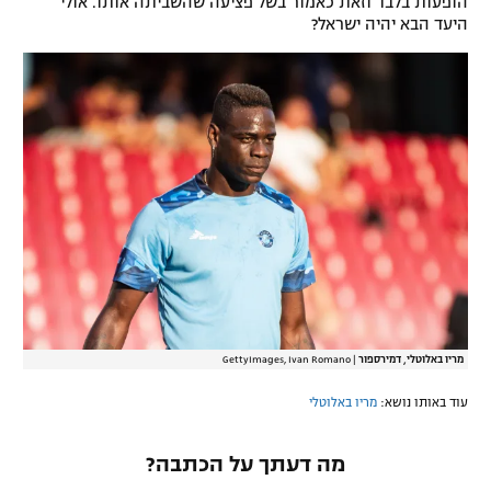
הופעות בלבד וזאת כאמור בשל פציעה שהשביתה אותו. אולי
היעד הבא יהיה ישראל?
רשיון להקרנה פומבית לבית עסק
הצטרפות לחבילת הערוצים
לוח דרושים – ג'ובנט
תגיות
המגזין
מריו באלוטלי, דמירספור
|
GettyImages, Ivan Romano
עוד באותו נושא:
מריו באלוטלי
מה דעתך על הכתבה?