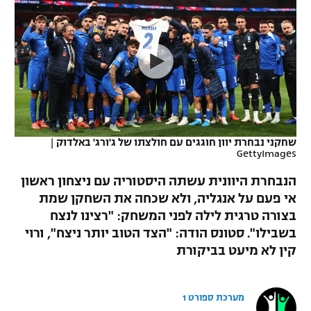
כדורסל נשים
נבחרת ישראל
יורוליג
ליגה ספרדית
טניס
VOD
מכבי תל אביב
מכבי חיפה
יורוקאפ
ליגה איטלקית
כדוריד
הפועל חולון
בית"ר ירושלים
רץ ברשת
ליגה צרפתית
כדורעף
הפועל ירושלים
מכבי תל אביב
ליגה הולנדית
שחייה
תוצאות
שחקני נבחרת יוון חוגגים עם חולצתו של ג'ורג' באלדוק
|
דני אבדיה
הפועל תל אביב
GettyImages
ליגה טורקית
ג'ודו
הנבחרת היוונית עשתה היסטוריה עם ניצחון ראשון
הפועל חיפה
לוח שידורים
אי פעם על אנגליה, ולא שכחה את השחקן שמת
ליגה סינית
אגרוף
בצורה טרגית לילה לפני המשחק: "רצינו לנצח
הפועל באר שבע
ליגה ברזילאית
בשבילו". סטונס הודה: "הצד הטוב יותר ניצח", ורוי
ברחבה
ספורט אולימפי
קין לא מיעט בביקורת
מכבי נתניה
ליגות נוספות
UFC
"מעל הליגה" – פודקאסט
בני יהודה
מערכת ספורט 1
היאבקות WWE