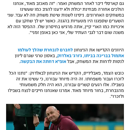
גם קארסלי דיבר לאחר המשחק ואמר: "זה מאכזב מאוד, אנחנו
הולכים אחורה מבחינת יכולת ולא ידענו להגיב כמו שעשינו
במשחקים האחרונים. ניסינו לשנות שיטת משחק וזה לא עבד. שני
השערים שספגנו היו מטעויות בהגנה. כאשר יש לך שחקן עם
איכויות כמו הארי קיין, אתה מרגיש בחיסרון שלו. ההפסד הזה לא
משנה שום דבר לגבי העתיד שלי, אני כאן באופן זמני".
היוונים הקדישו את הניצחון
לחברם לנבחרת שהלך לעולמו
אתמול בבריכה בביתו, ג'ורג' באלדוק
, באסון טרגי שגרם ליוון
לנסות לדחות את המשחק, אבל
אופ"א דחתה את הבקשה
.
כובש הצמד, פאבלידיס, הקדיש את הניצחון לבאלדוק: "נתנו הכל
לזכרו ועבור משפחתו. זה היה מיוחד עבורנו, כי עשינו את זה
בשבילו. אלו רגעים קשרים עבורנו, הוא היה חלק משמעותי
מהנבחרת, בחור מיוחד מאוד. אמרנו שאנחנו חייבים לנצח בשבילו
ולזכרו".