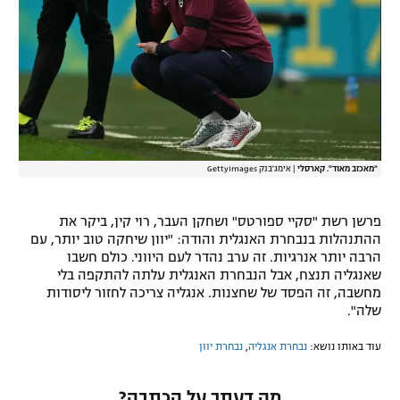
"מאכזב מאוד". קארסלי
|
אימג'בנק GettyImages
פרשן רשת "סקיי ספורטס" ושחקן העבר, רוי קין, ביקר את
ההתנהלות בנבחרת האנגלית והודה: "יוון שיחקה טוב יותר, עם
הרבה יותר אנרגיות. זה ערב נהדר לעם היווני. כולם חשבו
שאנגליה תנצח, אבל הנבחרת האנגלית עלתה להתקפה בלי
מחשבה, זה הפסד של שחצנות. אנגליה צריכה לחזור ליסודות
שלה".
עוד באותו נושא:
נבחרת אנגליה
,
נבחרת יוון
מה דעתך על הכתבה?