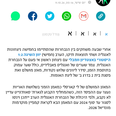
יום שישי, 00:14, 11.10.24
"מחצית בשכונה" – פודקאסט
אופניים
ספורט מוטורי
משתתפים וזוכים בפרסים
א
א
א
א
(גודל טקסט)
כדורמים
תקנון משתתפים וזוכים בפרסים
טניס
פוטבול אמריקאי NFL
אחרי שבעה משחקים בין הנבחרות שהסתיימו בחמישה ניצחונות
תקנון עבור פעילות אלקטרה
לאנגליה ושתי תוצאות תיקו, הערב (חמישי)
יוון השיגה 1:2
גיימינג E-Sports
היסטורי באצטדיון וומבלי
עם ניצחון ראשון אי פעם על הנבחרת
בייסבול MLB
תקנון עבור פעילות ספורט 1 – "מרלן"
האנגלית. צמד שערים של ואנגליס פאבלידיס, כולל שער עמוק
בתוספת הזמן, סידר ליוונים שלוש נקודות, מאזן מושלם ואת
ספורט אתגרי ואקסטרים
פסגת בית 2 בדרג ב' של ליגת האומות.
תנאי שימוש
אומנויות לחימה
המאזן המושלם של לי קארסלי כמאמן הזמני בשלושת האריות
נעצר עם ההפסד הזה, כשהמחליף הקבוע לגארת' סאות'גייט עדיין
מדיניות פרטיות
לא נקבע, ולפי היכולת של הנבחרת האנגלית הערב ייתכן וינסו
גיימינג E-Sports
לסגור עד סוף 2024 עם המאמן הבא לקראת קמפיין מוקדמות
מונדיאל 2026.
תקנון פעילות ספורט 1