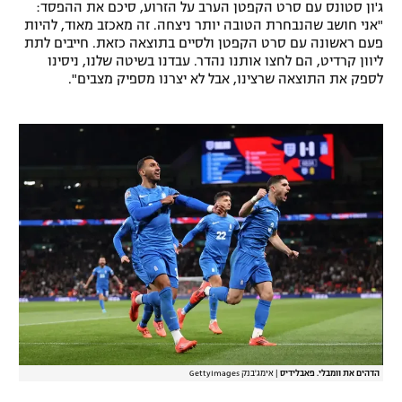
ג'ון סטונס עם סרט הקפטן הערב על הזרוע, סיכם את ההפסד:
רשיון להקרנה פומבית לבית עסק
"אני חושב שהנבחרת הטובה יותר ניצחה. זה מאכזב מאוד, להיות
פעם ראשונה עם סרט הקפטן ולסיים בתוצאה כזאת. חייבים לתת
ליוון קרדיט, הם לחצו אותנו נהדר. עבדנו בשיטה שלנו, ניסינו
הצטרפות לחבילת הערוצים
לספק את התוצאה שרצינו, אבל לא יצרנו מספיק מצבים".
לוח דרושים – ג'ובנט
תגיות
המגזין
הדהים את וומבלי. פאבלידיס
|
אימג'בנק GettyImages