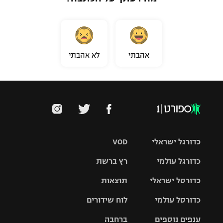
אהבתי
לא אהבתי
כדורגל ישראלי
VOD
כדורגל עולמי
רץ ברשת
ליגת העל
כדורסל ישראלי
תוצאות
ליגת
ליגה לאומית
האלופות
כדורסל עולמי
לוח שידורים
ליגת ווינר
סל
גביע הטוטו
ענפים נוספים
ברחבה
ליגה