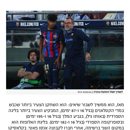
רשיון להקרנה פומבית לבית עסק
הצטרפות לחבילת הערוצים
לוח דרושים – ג'ובנט
תגיות
המגזין
לאמין יאמל הופעת בכורה
|
Eric Alonso
מאז, הוא ממשיך לשבור שיאים: הוא השחקן הצעיר ביותר שכבש
במדי הקטלאנים (בגיל 16 ו-87 ימים), המבקיע הצעיר ביותר בליגה
הספרדית (באותו גיל), בגביע המלך (בגיל 16 ו-195 ימים)
ובסופרקופה הספרדי (בגיל 16 ו-182 ימים). בליגת האלופות הוא
במקום השני ברשימה, אחרי חברו לקבוצה אנסו פאטי. בקלאסיקו