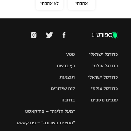
אהבתי
לא אהבתי
כדורגל ישראלי
VOD
כדורגל עולמי
רץ ברשת
ליגת העל
כדורסל ישראלי
תוצאות
ליגת
ליגה לאומית
האלופות
כדורסל עולמי
לוח שידורים
ליגת ווינר
סל
גביע הטוטו
ענפים נוספים
ברחבה
ליגה
NBA
אירופית
"מעל הליגה" – פודקאסט
ליגה לאומית
ליגיונרים
טניס
יורוליג
ליגה אנגלית
"מחצית בשכונה" – פודקאסט
כדורסל נשים
גביע המדינה
כדוריד