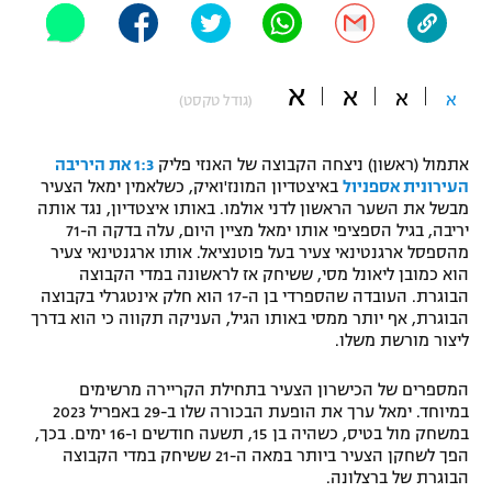
"מחצית בשכונה" – פודקאסט
אופניים
א
א
א
ספורט מוטורי
א
משתתפים וזוכים בפרסים
(גודל טקסט)
כדורמים
אתמול (ראשון) ניצחה הקבוצה של האנזי פליק
1:3 את היריבה
תקנון משתתפים וזוכים בפרסים
טניס
העירונית אספניול
באיצטדיון המונז'ואיק, כשלאמין ימאל הצעיר
פוטבול אמריקאי NFL
מבשל את השער הראשון לדני אולמו. באותו איצטדיון, נגד אותה
תקנון עבור פעילות אלקטרה
יריבה, בגיל הספציפי אותו ימאל מציין היום, עלה בדקה ה-71
גיימינג E-Sports
מהספסל ארגנטינאי צעיר בעל פוטנציאל. אותו ארגנטינאי צעיר
בייסבול MLB
תקנון עבור פעילות ספורט 1 – "מרלן"
הוא כמובן ליאונל מסי, ששיחק אז לראשונה במדי הקבוצה
הבוגרת. העובדה שהספרדי בן ה-17 הוא חלק אינטגרלי בקבוצה
ספורט אתגרי ואקסטרים
הבוגרת, אף יותר ממסי באותו הגיל, העניקה תקווה כי הוא בדרך
תנאי שימוש
ליצור מורשת משלו.
אומנויות לחימה
המספרים של הכישרון הצעיר בתחילת הקריירה מרשימים
מדיניות פרטיות
במיוחד. ימאל ערך את הופעת הבכורה שלו ב-29 באפריל 2023
גיימינג E-Sports
במשחק מול בטיס, כשהיה בן 15, תשעה חודשים ו-16 ימים. בכך,
הפך לשחקן הצעיר ביותר במאה ה-21 ששיחק במדי הקבוצה
תקנון פעילות ספורט 1
הבוגרת של ברצלונה.