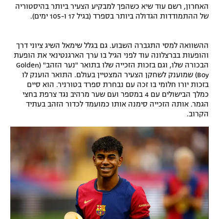
האחרון, רשם עוד שיא כשהפך למבקיע הצעיר ביותר בהיסטוריה
של ההתמודדות הגדולה ביותר בספרד (בגיל 17 ו-105 ימים).
ההשוואה למסי התגברה השבוע. גם בגלל שימאל השיג ציוני דרך
והופעות בברצלונה עוד לפני הגיל בו ערך הארגנטינאי את הופעת
הבכורה שלו, וגם בזכות הזכייה שלו בתואר "נער הזהב" (Golden
Boy) שמוענק לשחקן הצעיר המצטיין בעולם. התואר הוענק לו
בזכות יורו חלומי בו זכה עם נבחרת ספרד בטורניר. הוא סיים
כמלך הבישולים עם 4 במספר ועם שער מרהיב נגד צרפת בחצי
הגמר. אותה הזכייה סימנה אותו כמועמד לכדור הזהב בעתיד
הקרוב.