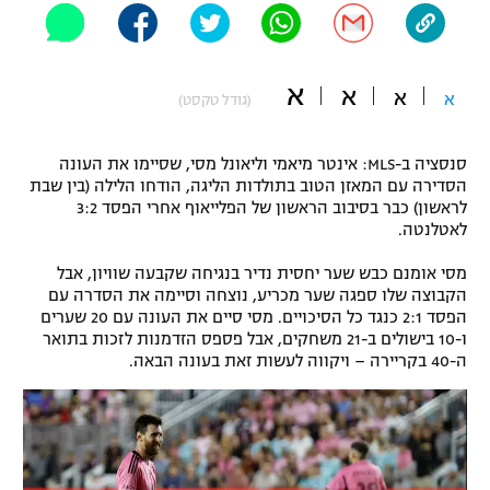
"מחצית בשכונה" – פודקאסט
אופניים
א
א
א
ספורט מוטורי
א
משתתפים וזוכים בפרסים
(גודל טקסט)
כדורמים
סנסציה ב-MLS: אינטר מיאמי וליאונל מסי, שסיימו את העונה
תקנון משתתפים וזוכים בפרסים
טניס
הסדירה עם המאזן הטוב בתולדות הליגה, הודחו הלילה (בין שבת
פוטבול אמריקאי NFL
לראשון) כבר בסיבוב הראשון של הפלייאוף אחרי הפסד 3:2
תקנון עבור פעילות אלקטרה
לאטלנטה.
גיימינג E-Sports
בייסבול MLB
תקנון עבור פעילות ספורט 1 – "מרלן"
מסי אומנם כבש שער יחסית נדיר בנגיחה שקבעה שוויון, אבל
הקבוצה שלו ספגה שער מכריע, נוצחה וסיימה את הסדרה עם
ספורט אתגרי ואקסטרים
הפסד 2:1 כנגד כל הסיכויים. מסי סיים את העונה עם 20 שערים
תנאי שימוש
ו-10 בישולים ב-21 משחקים, אבל פספס הזדמנות לזכות בתואר
אומנויות לחימה
ה-40 בקריירה – ויקווה לעשות זאת בעונה הבאה.
מדיניות פרטיות
גיימינג E-Sports
תקנון פעילות ספורט 1