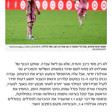
רשיון להקרנה פומבית לבית עסק
הצטרפות לחבילת הערוצים
לוח דרושים – ג'ובנט
תגיות
מספרים מרשימים, אבל בלי התואר ה-40 שכל כך רצה. מסי הלילה
|
אימג'בנק GettyImages, CHRIS
ARJOON/AFP
המגזין
לא רק מסי כיכב והודח, אלא גם ליאל עבדה. שחקן הכנף של
שארלוט לא פתח לשם שינוי במשחק השלישי והמכריע נגד
אורלנדו סיטי, אבל עלה מהספסל וכמעט הביא את הניצחון. עבדה
נכנס בדקה ה-72 במקום קלדרון ורגאס וכעבור תשע דקות סידר
לקרל סבידרסקי הפולני שער יתרון לאחר מבצע יפה באגף. לצערו,
פקונדו טורס קיבל פנדל עמוק בתוך תוספת הזמן, החמיץ את
הראשון אבל קיבל בעיטה נוספת בהחלטה שנויה במחלוקת,
ובסופו של דבר קבע 1:1 שהעביר את ההכרעה לפנדלים. בפנדלים
ניצחה אורלנדו 1:4, והבטיחה מקום בסיבוב השני.