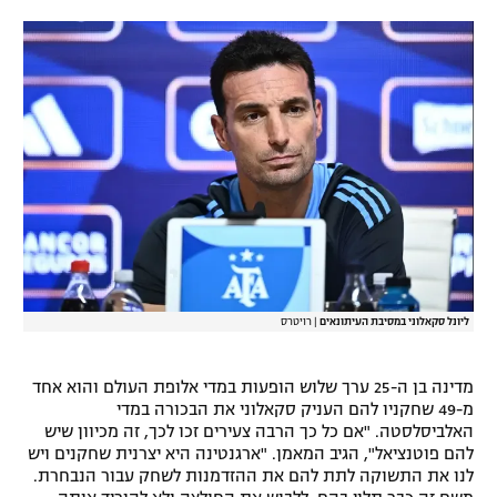
רשיון להקרנה פומבית לבית עסק
הצטרפות לחבילת הערוצים
לוח דרושים – ג'ובנט
תגיות
המגזין
ליונל סקאלוני במסיבת העיתונאים
|
רויטרס
מדינה בן ה-25 ערך שלוש הופעות במדי אלופת העולם והוא אחד
מ-49 שחקניו להם העניק סקאלוני את הבכורה במדי
האלביסלסטה. "אם כל כך הרבה צעירים זכו לכך, זה מכיוון שיש
להם פוטנציאל", הגיב המאמן. "ארגנטינה היא יצרנית שחקנים ויש
לנו את התשוקה לתת להם את ההזדמנות לשחק עבור הנבחרת.