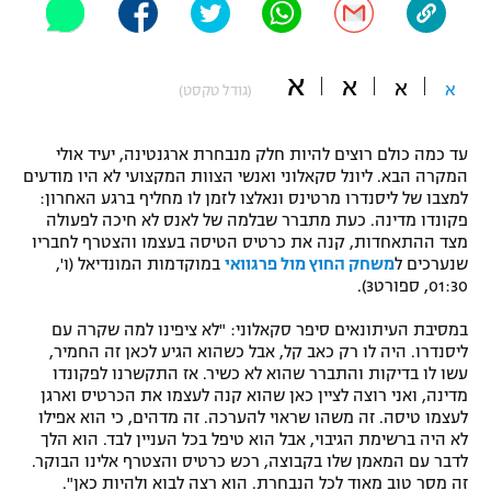
"מחצית בשכונה" – פודקאסט
אופניים
א
א
א
א
(גודל טקסט)
ספורט מוטורי
משתתפים וזוכים בפרסים
כדורמים
עד כמה כולם רוצים להיות חלק מנבחרת ארגנטינה, יעיד אולי
תקנון משתתפים וזוכים בפרסים
טניס
המקרה הבא. ליונל סקאלוני ואנשי הצוות המקצועי לא היו מודעים
למצבו של ליסנדרו מרטינס ונאלצו לזמן לו מחליף ברגע האחרון:
פוטבול אמריקאי NFL
תקנון עבור פעילות אלקטרה
פקונדו מדינה. כעת מתברר שבלמה של לאנס לא חיכה לפעולה
מצד ההתאחדות, קנה את כרטיס הטיסה בעצמו והצטרף לחבריו
גיימינג E-Sports
בייסבול MLB
שנערכים ל
משחק החוץ מול פרגוואי
במוקדמות המונדיאל (ו',
תקנון עבור פעילות ספורט 1 – "מרלן"
01:30, ספורט3).
ספורט אתגרי ואקסטרים
תנאי שימוש
במסיבת העיתונאים סיפר סקאלוני: "לא ציפינו למה שקרה עם
ליסנדרו. היה לו רק כאב קל, אבל כשהוא הגיע לכאן זה החמיר,
אומנויות לחימה
עשו לו בדיקות והתברר שהוא לא כשיר. אז התקשרנו לפקונדו
מדינה, ואני רוצה לציין כאן שהוא קנה לעצמו את הכרטיס וארגן
מדיניות פרטיות
גיימינג E-Sports
לעצמו טיסה. זה משהו שראוי להערכה. זה מדהים, כי הוא אפילו
לא היה ברשימת הגיבוי, אבל הוא טיפל בכל העניין לבד. הוא הלך
לדבר עם המאמן שלו בקבוצה, רכש כרטיס והצטרף אלינו הבוקר.
תקנון פעילות ספורט 1
זה מסר טוב מאוד לכל הנבחרת. הוא רצה לבוא ולהיות כאן".