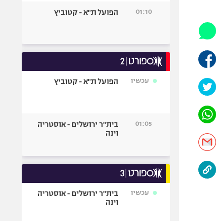
היאבקות WWE
01:10
הפועל ת"א - קטוביץ
אופניים
ספורט מוטורי
כדורמים
פוטבול אמריקאי NFL
בייסבול MLB
עכשיו
הפועל ת"א - קטוביץ
ספורט אתגרי
ואקסטרים
אומנויות לחימה
01:05
בית"ר ירושלים - אוסטריה
גיימינג E-Sports
וינה
עכשיו
בית"ר ירושלים - אוסטריה
וינה