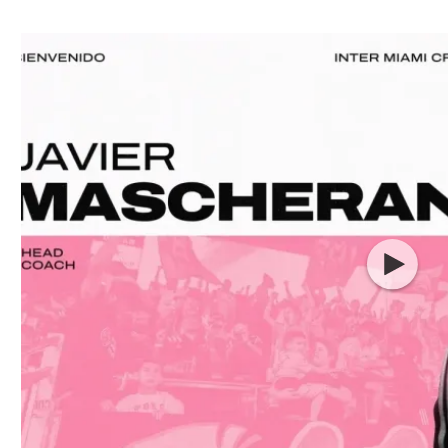
ל אביב
ליגה טורקית
תל אביב
ליגה סינית
חיפה
ליגה ברזילאית
באר שבע
ליגות נוספות
תניה
דה