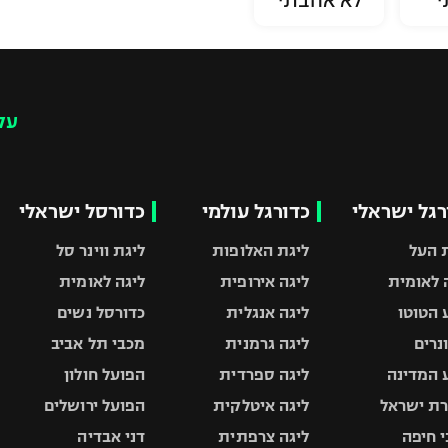
י
לא אהבתי
עק
רגל ישראלי
כדורגל עולמי
כדורסל ישראלי
 העל
ליגת האלופות
ליגת ווינר סל
 לאומית
ליגה אירופית
ליגה לאומית
 הטוטו
ליגה אנגלית
כדורסל נשים
ונרים
ליגה גרמנית
מכבי תל אביב
 המדינה
ליגה ספרדית
הפועל חולון
ת ישראל
ליגה איטלקית
הפועל ירושלים
 חיפה
ליגה צרפתית
דני אבדיה