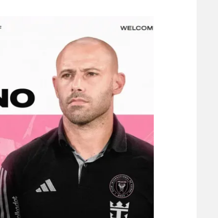
משתתפים וזוכים בפרסים
מכבי ת
הפועל 
תקנון משתתפים וזוכים בפרסים
הפועל 
תקנון עבור פעילות אלקטרה
הפועל 
תקנון עבור פעילות ספורט 1 – "מרלן"
מכבי נ
טניס
בני יהו
גיימינג E-Sports
תנאי שימוש
מדיניות פרטיות
תקנון פעילות ספורט 1
רשיון להקרנה פומבית לבית עסק
הצטרפות לחבילת הערוצים
לוח דרושים – ג'ובנט
תגיות