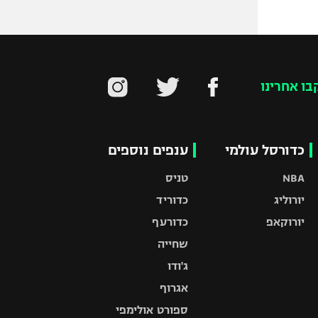
בו אחרינו
כדורסל עולמי
ענפים נוספים
NBA
טניס
יורוליג
כדוריד
יורוקאפ
כדורעף
שחייה
ג'ודו
אגרוף
ספורט אולימפי