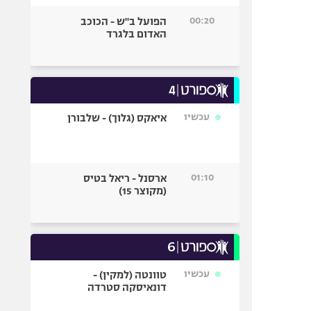
00:20
הפועל ב"ש - הכוכב
האדום בלגרד
עכשיו
איאקס (גלוך) - שלבורן
01:10
ארסנל - ריאל בטיס
(מקוצר 15)
עכשיו
טוונטה (למקין) -
דונאיסקה סטרדה