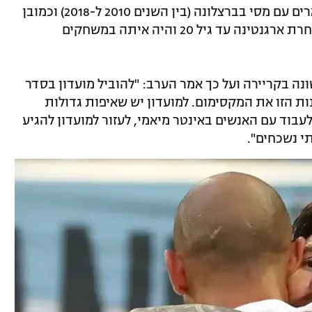
מסצ'ראנו בן ה-40, ששיחק וזכה בשלל תארים עם מסי בברצלונה (בין השנים 2010 ל-2018) וכמובן
שנבחרות ארגנטינה, אימן לאחרונה את נבחרת ארגנטינה עד גיל 20 והיה איתה במשחקים
ה בקריירה ועל כך אמר הערב: "להוביל מועדון בסדר
ות הזו את המקסימום. למועדון יש שאיפות גדולות
בוד עם האנשים באינטר מיאמי, לעזור למועדון להגיע
י נשכחים".