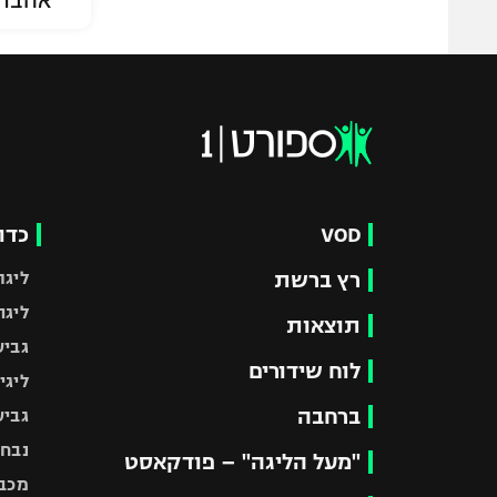
אהבת
VOD
כדו
רץ ברשת
ליגת
ליגה
תוצאות
גביע
לוח שידורים
ליגי
ברחבה
גביע
נבחר
"מעל הליגה" – פודקאסט
מכבי