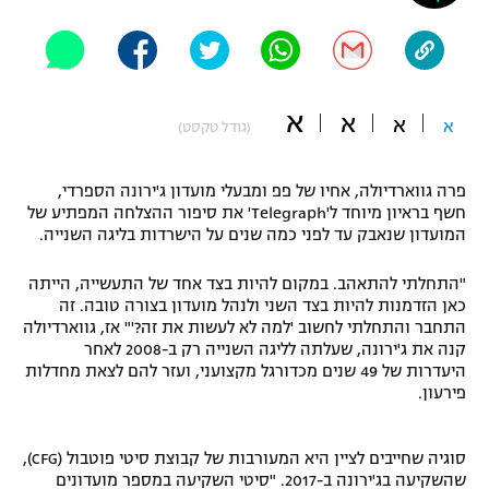
"מחצית בשכונה" – פודקאסט
אופניים
ספורט מוטורי
משתתפים וזוכים בפרסים
א
א
א
א
(גודל טקסט)
כדורמים
תקנון משתתפים וזוכים בפרסים
טניס
פרה גווארדיולה, אחיו של פפ ומבעלי מועדון ג'ירונה הספרדי,
פוטבול אמריקאי NFL
חשף בראיון מיוחד ל'Telegraph' את סיפור ההצלחה המפתיע של
תקנון עבור פעילות אלקטרה
המועדון שנאבק עד לפני כמה שנים על הישרדות בליגה השנייה.
גיימינג E-Sports
בייסבול MLB
תקנון עבור פעילות ספורט 1 – "מרלן"
"התחלתי להתאהב. במקום להיות בצד אחד של התעשייה, הייתה
כאן הזדמנות להיות בצד השני ולנהל מועדון בצורה טובה. זה
ספורט אתגרי ואקסטרים
תנאי שימוש
התחבר והתחלתי לחשוב 'למה לא לעשות את זה?'" אז, גווארדיולה
קנה את ג'ירונה, שעלתה לליגה השנייה רק ב-2008 לאחר
אומנויות לחימה
היעדרות של 49 שנים מכדורגל מקצועני, ועזר להם לצאת מחדלות
פירעון.
מדיניות פרטיות
גיימינג E-Sports
סוגיה שחייבים לציין היא המעורבות של קבוצת סיטי פוטבול (CFG),
תקנון פעילות ספורט 1
שהשקיעה בג'ירונה ב-2017. "סיטי השקיעה במספר מועדונים