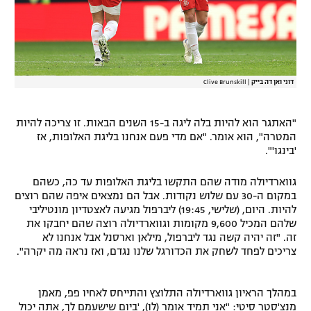
דוני ואן דה בייק
|
Clive Brunskill
"האתגר הוא להיות בלה ליגה ב-15 השנים הבאות. זו צריכה להיות
המטרה", הוא אומר. "אם מדי פעם אנחנו בליגת האלופות, אז
'בינגו'".
גווארדיולה מודה שהם התקשו בליגת האלופות עד כה, כשהם
במקום ה-30 עם שלוש נקודות. אבל הם נמצאים איפה שהם רוצים
להיות. היום, (שלישי, 19:45) ליברפול מגיעה לאצטדיון מונטיליבי
שלהם המכיל 9,600 מקומות וגווארדיולה רוצה שהם יחבקו את
זה. "זה יהיה קשה נגד ליברפול, מילאן וארסנל אבל אנחנו לא
צריכים לפחד לשחק את הכדורגל שלנו נגדם, ואז נראה מה יקרה".
במהלך הראיון גווארדיולה התלוצץ והתייחס לאחיו פפ, מאמן
מנצ'סטר סיטי: "אני תמיד אומר (לו), 'ביום שישעמם לך, אתה יכול