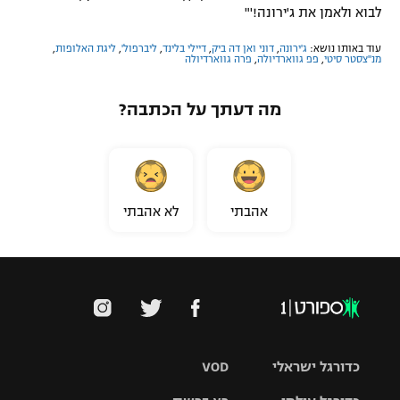
לבוא ולאמן את ג'ירונה!'"
עוד באותו נושא:
ג'ירונה
,
דוני ואן דה ביק
,
דיילי בלינד
,
ליברפול'
,
ליגת האלופות
,
מנ''צסטר סיטי
,
פפ גווארדיולה
,
פרה גווארדיולה
מה דעתך על הכתבה?
אהבתי
לא אהבתי
כדורגל ישראלי
VOD