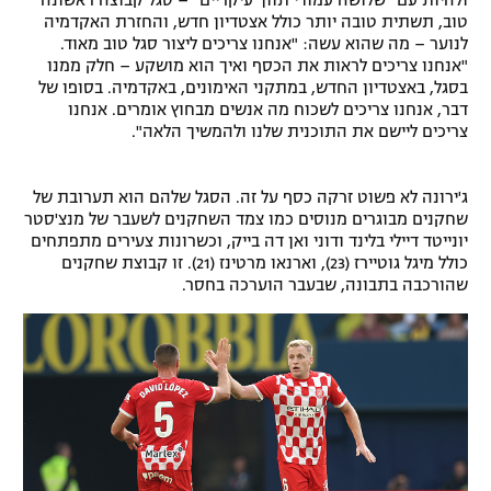
ולהיות עם "שלושה עמודי תווך עיקריים" – סגל קבוצה ראשונה
טוב, תשתית טובה יותר כולל אצטדיון חדש, והחזרת האקדמיה
לנוער – מה שהוא עשה: "אנחנו צריכים ליצור סגל טוב מאוד.
"אנחנו צריכים לראות את הכסף ואיך הוא מושקע – חלק ממנו
בסגל, באצטדיון החדש, במתקני האימונים, באקדמיה. בסופו של
דבר, אנחנו צריכים לשכוח מה אנשים מבחוץ אומרים. אנחנו
צריכים ליישם את התוכנית שלנו ולהמשיך הלאה".
ג'ירונה לא פשוט זרקה כסף על זה. הסגל שלהם הוא תערובת של
שחקנים מבוגרים מנוסים כמו צמד השחקנים לשעבר של מנצ'סטר
יונייטד דיילי בלינד ודוני ואן דה בייק, וכשרונות צעירים מתפתחים
כולל מיגל גוטיירז (23), וארנאו מרטינז (21). זו קבוצת שחקנים
שהורכבה בתבונה, שבעבר הוערכה בחסר.