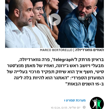
כדורסל נשים
נבחרת ישראל
יורוליג
ליגה ספרדית
טניס
VOD
מכבי תל אביב
מכבי חיפה
יורוקאפ
ליגה איטלקית
כדוריד
הפועל חולון
בית"ר ירושלים
רץ ברשת
ליגה צרפתית
כדורעף
הפועל ירושלים
מכבי תל אביב
ליגה הולנדית
שחייה
תוצאות
האחים גווארדיולה
|
MARCO BERTORELLO
דני אבדיה
הפועל תל אביב
ליגה טורקית
בראיון מרתק ל'Telegraph', פרה גווארדיולה,
ג'ודו
הפועל חיפה
מבעלי ויושב ראש ג'ירונה, ואחיו של מאמן מנצ'סטר
לוח שידורים
ליגה סינית
סיטי, חשף איך הוא שיחק תפקיד מרכזי בעלייה של
אגרוף
הפועל באר שבע
המועדון הספרדי: "האתגר הוא להיות בלה ליגה
ליגה ברזילאית
ברחבה
ב-15 השנים הבאות"
ספורט אולימפי
מכבי נתניה
ליגות נוספות
UFC
"מעל הליגה" – פודקאסט
בני יהודה
מערכת ספורט 1
היאבקות WWE
יום שלישי, 12:55, 10.12.24