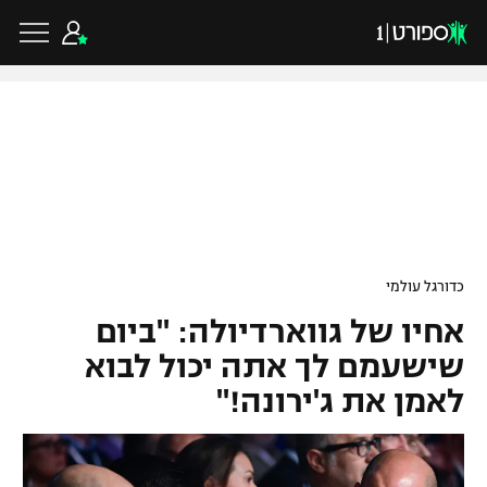
כדורגל ישראלי
ליגת העל
כדורגל עולמי
כדורגל עולמי
ליגה לאומית
אחיו של גווארדיולה: "ביום
ליגת האלופות
כדורסל ישראלי
גביע הטוטו
שישעמם לך אתה יכול לבוא
ליגה אירופית
לאמן את ג'ירונה!"
ליגת ווינר סל
ליגיונרים
כדורסל עולמי
ליגה אנגלית
ליגה לאומית
גביע המדינה
NBA
ליגה גרמנית
ענפים נוספים