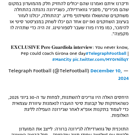
ודיברנו איתם ואמרנו שהם יכולים להחזיק חלק מהמועדון במקום
רשיון להקרנה פומבית לבית עסק
שהם מכירים", מסביר גווארדיולה, כשג'ירונה נהנתה בהתחלה
משחקנים שהושאלו ומשיתוף מידע. "בהתחלה, יכולנו לעזור
בעיצוב השחקנים ואז יום אחד הם יכלו לשחק במנצ'סטר סיטי או
הצטרפות לחבילת הערוצים
להימכר, כמו פדרו פורו שעבר לספורטינג. זה היה כדי שתהיה לו
מקפצה".
לוח דרושים – ג'ובנט
𝐄𝐗𝐂𝐋𝐔𝐒𝐈𝐕𝐄 𝐏𝐞𝐫𝐞 𝐆𝐮𝐚𝐫𝐝𝐢𝐨𝐥𝐚 𝐢𝐧𝐭𝐞𝐫𝐯𝐢𝐞𝐰: You never know,
תגיות
Pep could coach Girona one day
#TelegraphFootball
|
#ManCity
pic.twitter.com/MY0rNillqY
המגזין
December 10,
— Telegraph Football (@TeleFootball)
2024
היחסים האלה היו צריכים להשתנות, לפחות עד ה-30 ביוני 2025,
כשהאחזקות של קבוצת סיטי הועברו לנאמנות עיוורת עצמאית
כדי לעמוד בתקנות אופ"א לאחר שג'ירונה העפילה לליגת
האלופות.
התוכנית של גווארדיולה לג'ירונה ברורה: לייצב את המועדון