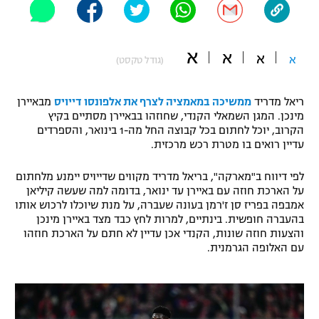
"מחצית בשכונה" – פודקאסט
אופניים
א
א
א
א
(גודל טקסט)
ספורט מוטורי
משתתפים וזוכים בפרסים
כדורמים
ריאל מדריד
ממשיכה במאמציה לצרף את אלפונסו דייויס
מבאיירן
תקנון משתתפים וזוכים בפרסים
טניס
מינכן. המגן השמאלי הקנדי, שחוזהו בבאיירן מסתיים בקיץ
הקרוב, יוכל לחתום בכל קבוצה החל מה-1 בינואר, והספרדים
פוטבול אמריקאי NFL
תקנון עבור פעילות אלקטרה
עדיין רואים בו מטרת רכש מרכזית.
גיימינג E-Sports
בייסבול MLB
לפי דיווח ב"מארקה", בריאל מדריד מקווים שדייויס יימנע מלחתום
תקנון עבור פעילות ספורט 1 – "מרלן"
על הארכת חוזה עם באיירן עד ינואר, בדומה למה שעשה קיליאן
ספורט אתגרי ואקסטרים
אמבפה בפריז סן ז'רמן בעונה שעברה, על מנת שיוכלו לרכוש אותו
תנאי שימוש
בהעברה חופשית. בינתיים, למרות לחץ כבד מצד באיירן מינכן
והצעות חוזה שונות, הקנדי אכן עדיין לא חתם על הארכת חוזהו
אומנויות לחימה
עם האלופה הגרמנית.
מדיניות פרטיות
גיימינג E-Sports
תקנון פעילות ספורט 1