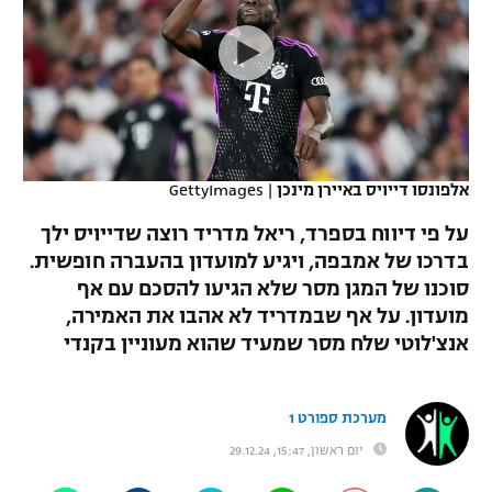
כדורסל נשים
נבחרת ישראל
יורוליג
ליגה ספרדית
טניס
VOD
מכבי תל אביב
מכבי חיפה
יורוקאפ
ליגה איטלקית
כדוריד
הפועל חולון
בית"ר ירושלים
רץ ברשת
ליגה צרפתית
כדורעף
הפועל ירושלים
מכבי תל אביב
אלפונסו דייויס באיירן מינכן
|
GettyImages
ליגה הולנדית
שחייה
תוצאות
דני אבדיה
על פי דיווח בספרד, ריאל מדריד רוצה שדייויס ילך
הפועל תל אביב
בדרכו של אמבפה, ויגיע למועדון בהעברה חופשית.
ליגה טורקית
ג'ודו
סוכנו של המגן מסר שלא הגיעו להסכם עם אף
הפועל חיפה
לוח שידורים
ליגה סינית
מועדון. על אף שבמדריד לא אהבו את האמירה,
אגרוף
אנצ'לוטי שלח מסר שמעיד שהוא מעוניין בקנדי
הפועל באר שבע
ליגה ברזילאית
ברחבה
ספורט אולימפי
מכבי נתניה
ליגות נוספות
מערכת ספורט 1
UFC
"מעל הליגה" – פודקאסט
בני יהודה
יום ראשון, 15:47, 29.12.24
היאבקות WWE