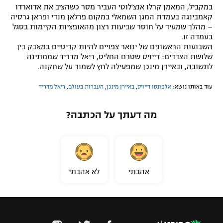
במקביל, המאמן קרלו אנצ'לוטי העביר מסר כשהציב את אדוארדו
קאמבינגה בעמדת המגן השמאלי במקום פרלאן מנדי ופראן גרסיה
– מהלך שמעיד על חוסר שביעות רצון מהאופציות הקיימות בסגל
בעמדה זו.
השבועות הראשונים של ינואר צפויים להיות קריטיים במאבק בין
שלושת הצדדים: דייויס שטרם החליט, ריאל מדריד שממתינה
לתשובה, ובאיירן מינכן שמפעילה לחץ לשמור על שחקנה.
עוד באותו נושא:
אלפונסו דייויס
,
באיירן מינכן
,
העברות בעולם
,
ריאל מדריד
מה דעתך על הכתבה?
אהבתי
לא אהבתי