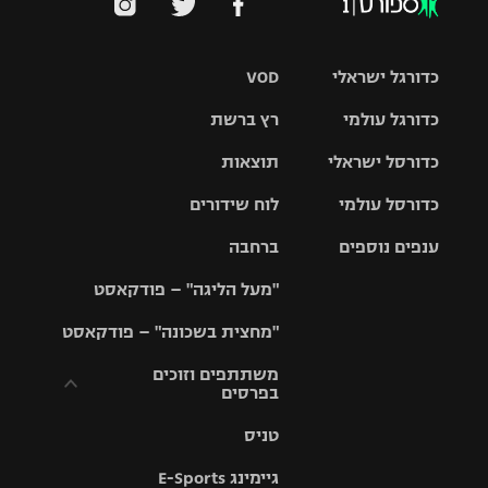
כדורגל ישראלי
VOD
כדורגל עולמי
רץ ברשת
ליגת העל
כדורסל ישראלי
תוצאות
ליגת
ליגה לאומית
האלופות
כדורסל עולמי
לוח שידורים
ליגת ווינר
סל
גביע הטוטו
ענפים נוספים
ברחבה
ליגה
NBA
אירופית
"מעל הליגה" – פודקאסט
ליגה לאומית
ליגיונרים
טניס
יורוליג
ליגה אנגלית
"מחצית בשכונה" – פודקאסט
כדורסל נשים
גביע המדינה
כדוריד
יורוקאפ
ליגה גרמנית
משתתפים וזוכים
בפרסים
מכבי תל
נבחרת
כדורעף
אביב
ישראל
ליגה
טניס
ספרדית
תקנון משתתפים
שחייה
הפועל חולון
מכבי חיפה
וזוכים בפרסים
גיימינג E-Sports