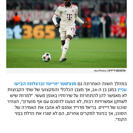
רשיון להקרנה פומבית לבית עסק
הצטרפות לחבילת הערוצים
לוח דרושים – ג'ובנט
תגיות
המגזין
אלפונסו דייויס
|
NurPhoto
במהלך השנה האחרונה גם
מנצ'סטר יונייטד וברצלונה הביעו
עניין
במגן בן ה-24, אך מצבן הכלכלי והמקצועי של שתי הקבוצות
לא מאפשר להן להתחרות על שירותיו באופן מעשי. "למרות שיש
לשחקן אפשרויות רבות, לא הגענו להסכם עם אף מועדון", הצהיר
סוכנו של דייויס. בריאל מדריד אמנם לא אהבו את האמירה של
הסוכן, אך בניגוד למקרים אחרים, הם לא סגרו את הדלת בפני
הקנדי.