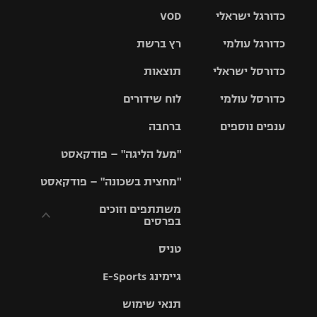
כדורגל ישראלי
VOD
כדורגל עולמי
רץ ברשת
ליגת העל
כדורסל ישראלי
תוצאות
ליגת
ליגה לאומית
האלופות
כדורסל עולמי
לוח שידורים
ליגת ווינר
סל
גביע הטוטו
ענפים נוספים
ברחבה
ליגה
NBA
אירופית
"מעל הליגה" – פודקאסט
ליגה לאומית
ליגיונרים
טניס
יורוליג
ליגה אנגלית
"מחצית בשכונה" – פודקאסט
כדורסל נשים
גביע המדינה
כדוריד
יורוקאפ
ליגה גרמנית
משתתפים וזוכים
בפרסים
מכבי תל
נבחרת
כדורעף
אביב
ישראל
ליגה
טניס
ספרדית
תקנון משתתפים
שחייה
הפועל חולון
מכבי חיפה
וזוכים בפרסים
גיימינג E-Sports
ליגה
איטלקית
ג'ודו
הפועל
בית"ר
תנאי שימוש
תקנון עבור פעילות
ירושלים
ירושלים