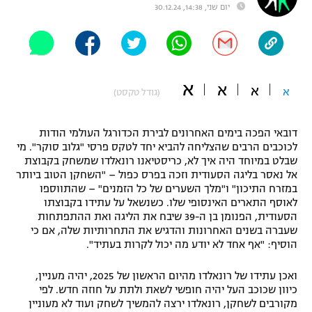
יום שני, 14:38, 30.12.24
"מחצית בשכונה" – פודקאסט
אופניים
ספורט מוטורי
משתתפים וזוכים בפרסים
א
א
א
א
(גודל טקסט)
כדורמים
תקנון משתתפים וזוכים בפרסים
טניס
פוטבול אמריקאי NFL
דובאי הפכה בימים האחרונים לבירת הכדורגל העולמי הודות
תקנון עבור פעילות אלקטרה
לכוכבים הרבים שהצליחה להביא יחד לטקס פרסי "גלוב סוקר". מי
גיימינג E-Sports
שבלט במיוחד היה איך לא, כריסטיאנו רונאלדו שמשחק בקבוצת
בייסבול MLB
תקנון עבור פעילות ספורט 1 – "מרלן"
אל נאסר בליגה הסעודית וזכה בפרס כפול – "השחקן הטוב ביותר
במזרח התיכון" ו"מלך השערים של כל הזמנים" – שהתווספו
ספורט אתגרי ואקסטרים
לאוסף התארים האינסופי שלו. כשנשאל על עתידו בקבוצתו
תנאי שימוש
הסעודית, הפנומן בן ה-39 שיבח את הליגה ואת ההתפתחות
אומנויות לחימה
שעברה בשנים האחרונות והדגיש את התחרותיות שלה, אם כי
הוסיף: "אף אחד לא יודע מה יכול לקרות בעתיד".
מדיניות פרטיות
גיימינג E-Sports
ואכן עתידו של רונאלדו מהיום הראשון של 2025, יהיה מעניין,
כיוון שכוכב העל יהיה חופשי לשאת ולתת על חוזה חדש. לפי
תקנון פעילות ספורט 1
מקורבים לשחקן, רונאלדו ירצה להמשיך לשחק ועוד לא מעוניין