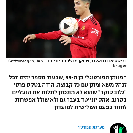
כדורסל נשים
נבחרת ישראל
יורוליג
ליגה ספרדית
טניס
VOD
מכבי תל אביב
מכבי חיפה
יורוקאפ
ליגה איטלקית
כדוריד
הפועל חולון
בית"ר ירושלים
רץ ברשת
ליגה צרפתית
כדורעף
הפועל ירושלים
מכבי תל אביב
ליגה הולנדית
שחייה
תוצאות
כריסטיאנו רונאלדו, שחקן מנצ'סטר יונייטד
|
GettyImages, Jan
דני אבדיה
הפועל תל אביב
Kruger
ליגה טורקית
ג'ודו
הפנומן הפורטוגלי בן ה-39 ,שבעוד מספר ימים יוכל
הפועל חיפה
לוח שידורים
לנהל משא ומתן עם כל קבוצה, הודה בטקס פרסי
ליגה סינית
אגרוף
"גלוב סוקר" שהוא לא מתכוון לתלות את הנעליים
הפועל באר שבע
ליגה ברזילאית
בקרוב. אקס יונייטד בעבר גם ולא שולל אפשרות
ברחבה
ספורט אולימפי
לחזור בפעם השלישית למועדון
מכבי נתניה
ליגות נוספות
UFC
"מעל הליגה" – פודקאסט
בני יהודה
מערכת ספורט 1
היאבקות WWE