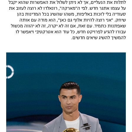
לתלות את הנעליים, אך לא ניתן לשלול את האפשרות שהוא יקבל
רשיון להקרנה פומבית לבית עסק
על עצמו אתגר חדש. לפי ה"מארקה", רונאלדו לא רוצה לעזוב את
סעודיה בלי לזכות באליפות, משהו שהשיג בכל המדינות בהן
שיחק. "אני רוצה להיות אלוף גם כאן", הוא מודה עם אותה
הצטרפות לחבילת הערוצים
שאפתנות כתמיד. עם זאת, אם זה לא יקרה, זה לא יהווה מכשול
עבורו להגיע לפרויקט חדש, כל עוד הוא אטרקטיבי ויאפשר לו
לוח דרושים – ג'ובנט
להמשיך להשיג שיאים חדשים.
תגיות
המגזין