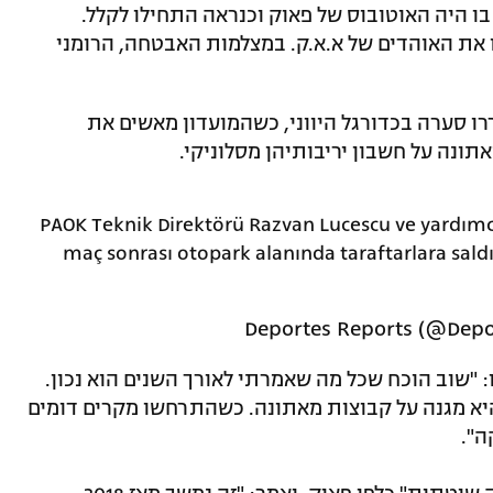
ו היה האוטובוס של פאוק וכנראה התחילו לקלל.
ו את האוהדים של א.א.ק. במצלמות האבטחה, הרומני
רו סערה בכדורגל היווני, כשהמועדון מאשים את
נה על חשבון יריבותיהן מסלוניקי.
PAOK Teknik Direktörü Razvan Lucescu ve yardımcı
maç sonrası otopark alanında taraftarlara saldı
, הגיב לוצ'סקו: "שוב הוכח שכל מה שאמרתי לאורך השנים הוא נכון.
יא מגנה על קבוצות מאתונה. כשהתרחשו מקרים דומים
ה".