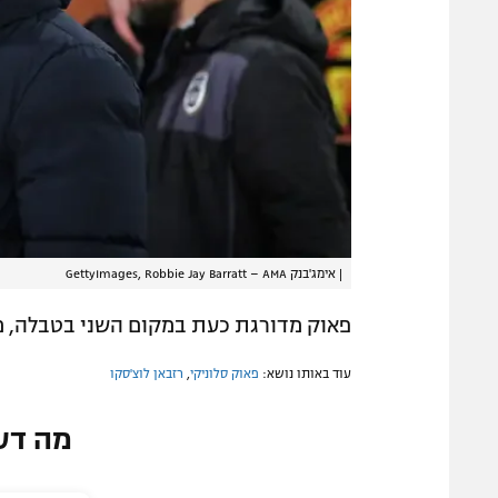
|
אימג'בנק GettyImages, Robbie Jay Barratt – AMA
פאוק מדורגת כעת במקום השני בטבלה, מ
עוד באותו נושא:
פאוק סלוניקי
,
רזבאן לוצ'סקו
מה דע