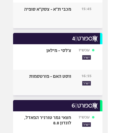
15:45
מכבי ת"א - צסק"א סופיה
עכשיו
צ'לסי - מילאן
ישיר
16:55
ווסט האם - פורטסמות
ישיר
עכשיו
חצאי גמר טורניר הפאדל,
לונדון 8.8
ישיר