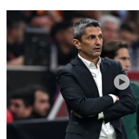
ל אביב
ליגה טורקית
תל אביב
ליגה סינית
חיפה
ליגה ברזילאית
באר שבע
ליגות נוספות
תניה
דה