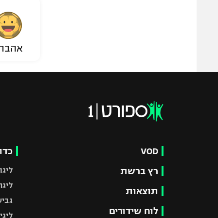
אהבת
VOD
כדו
רץ ברשת
ליגת
ליגה
תוצאות
גביע
לוח שידורים
ליגי