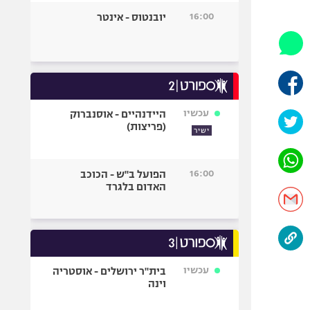
היאבקות WWE
16:00
יובנטוס - אינטר
אופניים
ספורט מוטורי
כדורמים
פוטבול אמריקאי NFL
בייסבול MLB
עכשיו
היידנהיים - אוסנברוק
(פריצות)
ספורט אתגרי
ישיר
ואקסטרים
אומנויות לחימה
16:00
הפועל ב"ש - הכוכב
גיימינג E-Sports
האדום בלגרד
עכשיו
בית"ר ירושלים - אוסטריה
וינה