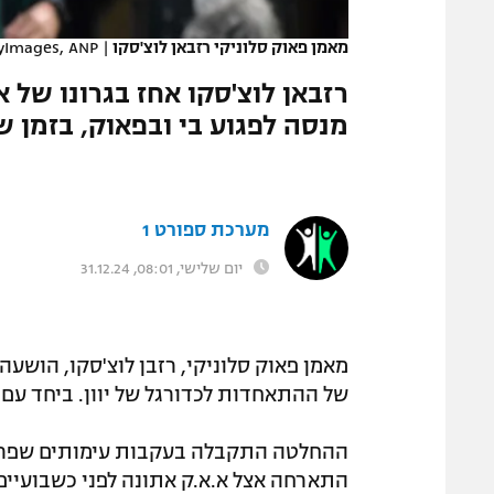
המגזין
מאמן פאוק סלוניקי רזבאן לוצ'סקו
|
yImages, ANP
רזבאן לוצ'סקו אחז בגרונו של א
מנסה לפגוע בי ובפאוק, בזמן 
מערכת ספורט 1
יום שלישי, 08:01, 31.12.24
מאמן פאוק סלוניקי, רזבן לוצ'סקו, הושע
של ההתאחדות לכדורגל של יוון. ביחד עם 