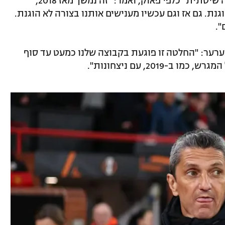
לוצ'סקו תקף את מה שהוא מגדיר כ"אפליה שיטתית" כלפי פאוק, ואמר: "זה נמשך מאז 2018,
נת. גם אז וגם עכשיו מענישים אותנו בצורה לא הוגנת.
".
ער: "החלטה זו פוגעת בקבוצה שלנו כמעט עד סוף
2019, עם ניצחונות".