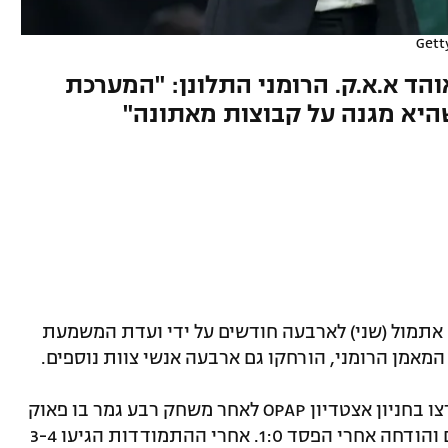
Gett
והד א.א.ק. הרומני התלונן: "המערכת
שהיא מגנה על קבוצות מאתונה"
ה אתמול (שני) לארבעה חודשים על ידי ועדת המשמעת
המאמן הרומני, הורחקו גם ארבעה אנשי צוות נוספים.
ההחלטה התקבלה בעקבות עימותים שפרצו בחניון אצטדיון OPAP לאחר משחק רבע גמר בו פאוק
התארחה אצל א.א.ק אתונה לפני כשבועיים והודחה אחרי הפסד 1:0. אחרי ההתמודדות הגיעו 3-4