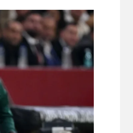
משתתפים וזוכים בפרסים
מכבי ת
הפועל 
תקנון משתתפים וזוכים בפרסים
הפועל 
תקנון עבור פעילות אלקטרה
הפועל 
תקנון עבור פעילות ספורט 1 – "מרלן"
מכבי נ
טניס
בני יהו
גיימינג E-Sports
תנאי שימוש
מדיניות פרטיות
תקנון פעילות ספורט 1
רשיון להקרנה פומבית לבית עסק
הצטרפות לחבילת הערוצים
לוח דרושים – ג'ובנט
תגיות