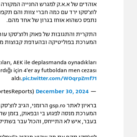
אוהדים של א.א.ק למגרש החנייה המקורה ב
לוצ'סקו ירד עם כמה חברי צוות והם תקפ
נתפס כשהוא אוחז בגרון של אחד מהם.
התקרית והתגובות של פאוק ולוצ'סקו עור
המערכת בפוליטיקה ובהעדפת קבוצות מאתו
ları, AEK ile deplasmanda oynadıkları
rdığı için 4'er ay futboldan men cezası
aldı.
pic.twitter.com/WOqrpZmf71
December 30, 2024
— Deportes Reports (@DeportesReports)
בראיון לאתר gsp.ro הרומני
המערכת מנסה לפגוע בי ובפאוק, בזמן שה
בעבר, איש לא התייחס, והכול עבר בשתיק