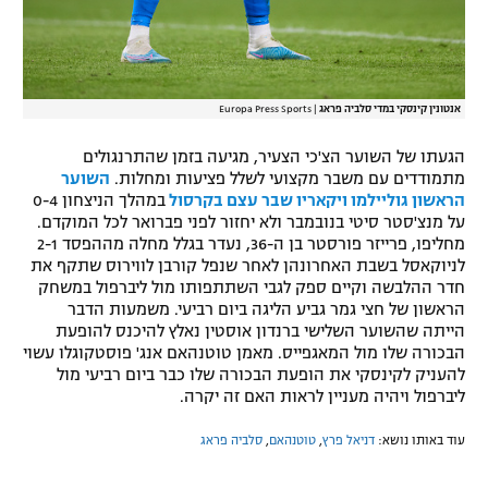
אנטונין קינסקי במדי סלביה פראג
|
Europa Press Sports
הגעתו של השוער הצ'כי הצעיר, מגיעה בזמן שהתרנגולים
מתמודדים עם משבר מקצועי לשלל פציעות ומחלות.
השוער
הראשון גוליילמו ויקאריו שבר עצם בקרסול
במהלך הניצחון 0-4
על מנצ'סטר סיטי בנובמבר ולא יחזור לפני פברואר לכל המוקדם.
מחליפו, פרייזר פורסטר בן ה-36, נעדר בגלל מחלה מההפסד 2-1
לניוקאסל בשבת האחרונהן לאחר שנפל קורבן לווירוס שתקף את
חדר ההלבשה וקיים ספק לגבי השתתפותו מול ליברפול במשחק
הראשון של חצי גמר גביע הליגה ביום רביעי. משמעות הדבר
הייתה שהשוער השלישי ברנדון אוסטין נאלץ להיכנס להופעת
הבכורה שלו מול המאגפייס. מאמן טוטנהאם אנג' פוסטקוגלו עשוי
להעניק לקינסקי את הופעת הבכורה שלו כבר ביום רביעי מול
ליברפול ויהיה מעניין לראות האם זה יקרה.
עוד באותו נושא:
דניאל פרץ
,
טוטנהאם
,
סלביה פראג