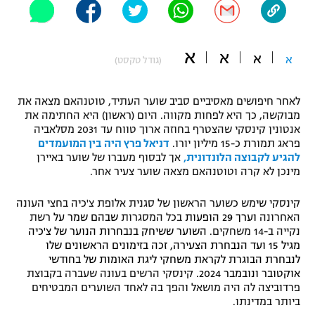
"מחצית בשכונה" – פודקאסט
אופניים
א
א
א
א
(גודל טקסט)
ספורט מוטורי
משתתפים וזוכים בפרסים
כדורמים
לאחר חיפושים מאסיביים סביב שוער העתיד, טוטנהאם מצאה את
תקנון משתתפים וזוכים בפרסים
טניס
מבוקשה, כך היא לפחות מקווה. היום (ראשון) היא החתימה את
אנטונין קינסקי שהצטרף בחוזה ארוך טווח עד 2031 מסלאביה
פוטבול אמריקאי NFL
תקנון עבור פעילות אלקטרה
פראג תמורת כ-15 מיליון יורו.
דניאל פרץ היה בין המועמדים
להגיע לקבוצה הלונדונית,
אך לבסוף מעברו של שוער באיירן
גיימינג E-Sports
בייסבול MLB
מינכן לא קרה וטוטנהאם מצאה שוער צעיר אחר.
תקנון עבור פעילות ספורט 1 – "מרלן"
ספורט אתגרי ואקסטרים
קינסקי שימש כשוער הראשון של סגנית אלופת צ'כיה בחצי העונה
תנאי שימוש
האחרונה
וערך 29 הופעות
בכל המסגרות
שבהם שמר על
רשת
אומנויות לחימה
נקייה ב-14 משחקים.
השוער ששיחק בנבחרות הנוער של צ'כיה
מגיל 15 ועד הנבחרת הצעירה, זכה בזימונים הראשונים שלו
מדיניות פרטיות
לנבחרת הבוגרת לקראת משחקי ליגת האומות של בחודשי
גיימינג E-Sports
אוקטובר ונובמבר 2024.
קינסקי הרשים בעונה שעברה בקבוצת
פרדוביצה לה היה מושאל והפך בה לאחד השוערים המבטיחים
תקנון פעילות ספורט 1
ביותר במדינתו.