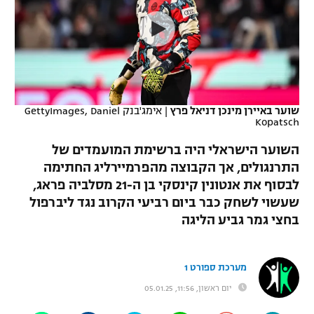
כדורסל נשים
נבחרת ישראל
יורוליג
ליגה ספרדית
טניס
VOD
מכבי תל אביב
מכבי חיפה
יורוקאפ
ליגה איטלקית
כדוריד
הפועל חולון
בית"ר ירושלים
רץ ברשת
ליגה צרפתית
כדורעף
שוער באיירן מינכן דניאל פרץ
|
אימג'בנק GettyImages, Daniel
הפועל ירושלים
מכבי תל אביב
Kopatsch
ליגה הולנדית
שחייה
תוצאות
דני אבדיה
השוער הישראלי היה ברשימת המועמדים של
הפועל תל אביב
התרנגולים, אך הקבוצה מהפרמיירליג החתימה
ליגה טורקית
ג'ודו
לבסוף את אנטונין קינסקי בן ה-21 מסלביה פראג,
הפועל חיפה
לוח שידורים
ליגה סינית
שעשוי לשחק כבר ביום רביעי הקרוב נגד ליברפול
אגרוף
בחצי גמר גביע הליגה
הפועל באר שבע
ליגה ברזילאית
ברחבה
ספורט אולימפי
מכבי נתניה
ליגות נוספות
מערכת ספורט 1
UFC
"מעל הליגה" – פודקאסט
בני יהודה
יום ראשון, 11:56, 05.01.25
היאבקות WWE