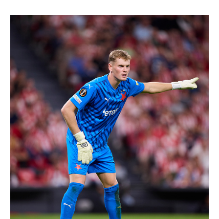
רשיון להקרנה פומבית לבית עסק
הצטרפות לחבילת הערוצים
לוח דרושים – ג'ובנט
תגיות
המגזין