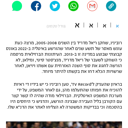
"מחצית בשכונה" – פודקאסט
אופניים
א
א
א
ספורט מוטורי
א
משתתפים וזוכים בפרסים
(גודל טקסט)
כדורמים
רוביניו, שחקן ריאל מדריד בין השנים 2005-2008, מרצה כעת
תקנון משתתפים וזוכים בפרסים
טניס
עונש מאסר של תשע שנים לאחר שהורשע באיטליה ב-2022 באונס
פוטבול אמריקאי NFL
קבוצתי שבוצע במדינה זו ב-2013. העיתונות הברזילאית פרסמה
תקנון עבור פעילות אלקטרה
כי השחקן לשעבר של ריאל מדריד, מנצ'סטר סיטי, ומילאן, לא
גיימינג E-Sports
הורשה לחגוג את סוף השנה האזרחית עם אשתו ויויאן, לאחר
בייסבול MLB
תקנון עבור פעילות ספורט 1 – "מרלן"
שרשויות הכלא דחו את בקשתו להיתר מיוחד.
ספורט אתגרי ואקסטרים
בראיון שהעניק ל'TV Record', טען רוביניו כי יש בידיו די ראיות
תנאי שימוש
להוכיח את חפותו שהתעלמו מהן, גם לאחר המשפט, על ידי
אומנויות לחימה
מערכת המשפט האיטלקית. הברזילאי מודה שהיה לו קשר קצר
עם הקורבן בליל העבירה שבגינה הורשע, והדגיש כי היחסים היו
מדיניות פרטיות
בהסכמה וכי בבדיקות המשטרה לא הצליחו לאתר את הדנ"א שלו.
גיימינג E-Sports
תקנון פעילות ספורט 1