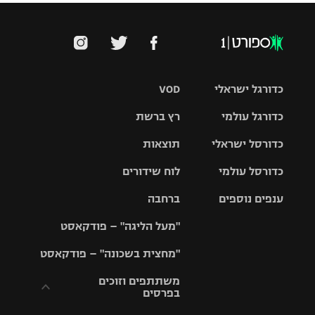
כדורגל ישראלי
VOD
כדורגל עולמי
רץ ברשת
ליגת העל
כדורסל ישראלי
תוצאות
ליגת
ליגה לאומית
האלופות
כדורסל עולמי
לוח שידורים
ליגת ווינר
סל
גביע הטוטו
ענפים נוספים
ברחבה
ליגה
NBA
אירופית
"מעל הליגה" – פודקאסט
ליגה לאומית
ליגיונרים
טניס
יורוליג
ליגה אנגלית
"מחצית בשכונה" – פודקאסט
כדורסל נשים
גביע המדינה
כדוריד
יורוקאפ
ליגה גרמנית
משתתפים וזוכים
בפרסים
מכבי תל
נבחרת
כדורעף
אביב
ישראל
ליגה