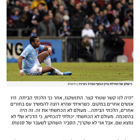
רשיון להקרנה פומבית לבית עסק
הצטרפות לחבילת הערוצים
לוח דרושים – ג'ובנט
תגיות
המגזין
כישלון של תחילת עידן הכסף הגדול. רוביניו
|
רויטרס
"היה לנו קשר שטחי קצר. התנשקנו, אחר כך הלכתי הביתה. היו
אנשים אחרים במקום. כשראיתי שהיא רוצה להמשיך עם בחורים
אחרים, הלכתי הביתה… מעולם לא הכחשתי את זה. זה היה
בהסכמה. מעולם לא הכחשתי. יכולתי להכחיש, כי הדנ"א שלי לא
נמצא שם. אבל אני לא שקרן", הסביר השחקן לשעבר של סנטוס.