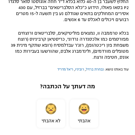
החלוץ לשעבר בן ה-40 כלוא בכלא ד"ר חוזה אוגוסטו סזאר סלגדו
P2 בסאו פאולו, הידוע כ"כלא הסלבריטאים" בברזיל, עם 430
אסירים המחולקים בתאים שגודלם נע בין תשעה ל-15 מטרים
רבועים ויכולים לאכלס עד 6 אנשים.
בכלא טרממבה II, נמצאים פוליטיקאים, סלבריטאים ורוצחים
מפורסמים כמו אלכסנדרה נרדוני, כריסטיאן קרביניוס (רוצח
משפחת פון ריכטהופן), רוג'ר עבדלמסיח (רופא שתקף מינית 39
מטופלים מורדמים), ולינדמברג אלבס, שהורשעו בעבירות כמו
אונס, חטיפה ורצח.
עוד באותו נושא:
נבחרת ברזיל
,
רוביניו
,
ריאל מדריד
מה דעתך על הכתבה?
אהבתי
לא אהבתי