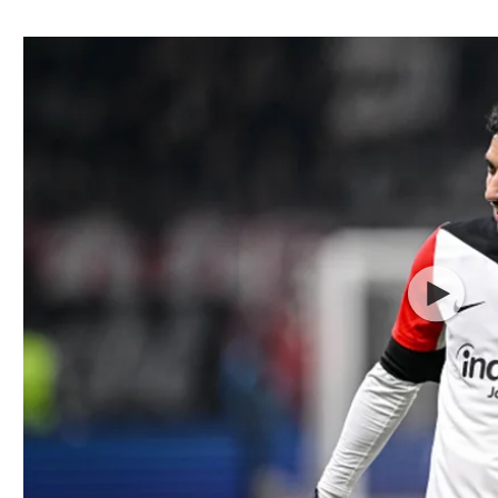
ל אביב
ליגה טורקית
תל אביב
ליגה סינית
חיפה
ליגה ברזילאית
באר שבע
ליגות נוספות
תניה
דה