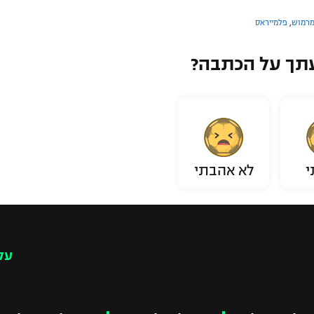
מרמוש
,
פלמייראס
תך על הכתבה?
י
לא אהבתי
עק