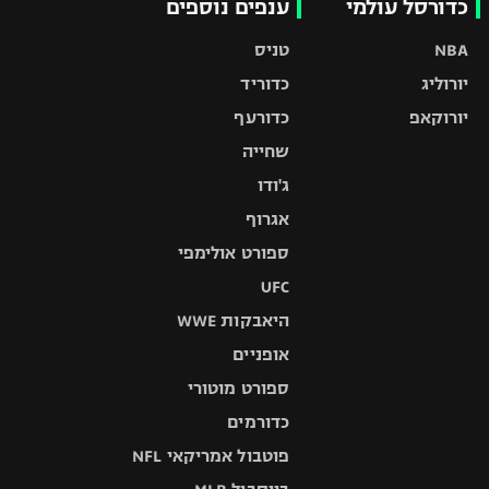
כדורסל עולמי
ענפים נוספים
NBA
טניס
יורוליג
כדוריד
יורוקאפ
כדורעף
שחייה
ג'ודו
אגרוף
ספורט אולימפי
UFC
היאבקות WWE
אופניים
ספורט מוטורי
כדורמים
פוטבול אמריקאי NFL