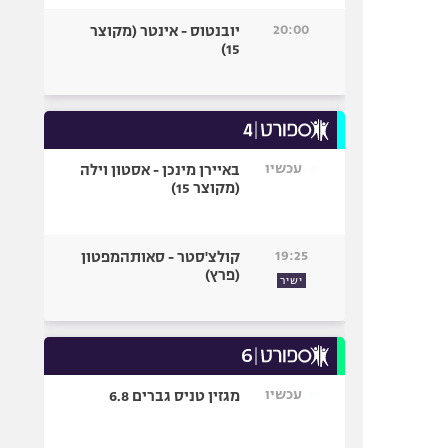
20:00
יובנטוס - אינטר (מקוצר
15)
עכשיו
באיירן מינכן - אסטון וילה
(מקוצר 15)
19:25
קולצ'סטר - סאותהמפטון
(פרץ)
ישיר
עכשיו
מגזין טניס גברים 6.8