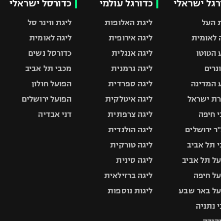
רגל ישראלי
כדורגל עולמי
כדורסל ישראלי
 העל
ליגת האלופות
ליגת ווינר סל
 לאומית
ליגה אירופית
ליגה לאומית
 הטוטו
ליגה אנגלית
כדורסל נשים
ונרים
ליגה גרמנית
מכבי תל אביב
 המדינה
ליגה ספרדית
הפועל חולון
ת ישראל
ליגה איטלקית
הפועל ירושלים
 חיפה
ליגה צרפתית
דני אבדיה
ר ירושלים
ליגה הולנדית
 תל אביב
ליגה טורקית
ל תל אביב
ליגה סינית
ל חיפה
ליגה ברזילאית
ל באר שבע
ליגות נוספות
 נתניה