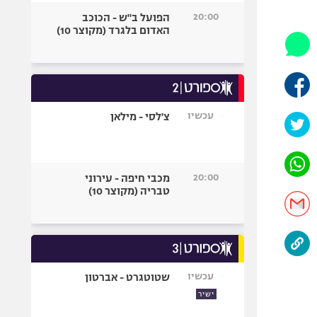
היאבקות WWE
20:00
הפועל ב"ש - הכוכב
אופניים
האדום בלגרד (מקוצר 10)
ספורט מוטורי
כדורמים
פוטבול אמריקאי NFL
בייסבול MLB
עכשיו
צ'לסי - מילאן
ספורט אתגרי
ואקסטרים
אומנויות לחימה
20:00
מכבי חיפה - עירוני
גיימינג E-Sports
טבריה (מקוצר 10)
עכשיו
שטוטגרט - אברטון
ישיר