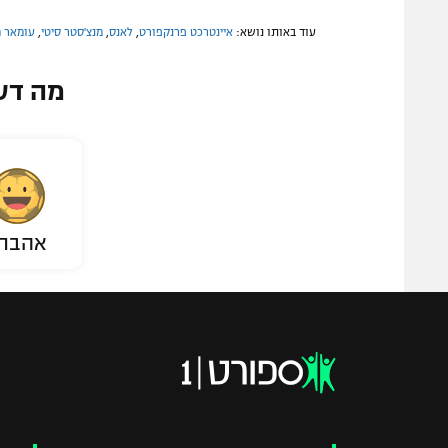
עוד באותו נושא:
איינטרכט פרנקפורט
,
לאנס
,
מנצ'סטר סיטי
,
עומאר 
מה דע
אהבת