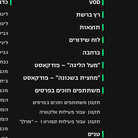
VOD
כדו
רץ ברשת
ליגת
ליגה
תוצאות
גביע
לוח שידורים
ליגי
ברחבה
גביע
נבחר
"מעל הליגה" – פודקאסט
מכבי
"מחצית בשכונה" – פודקאסט
בית"
משתתפים וזוכים בפרסים
מכבי
הפוע
תקנון משתתפים וזוכים בפרסים
הפוע
תקנון עבור פעילות אלקטרה
הפוע
תקנון עבור פעילות ספורט 1 – "מרלן"
מכבי
טניס