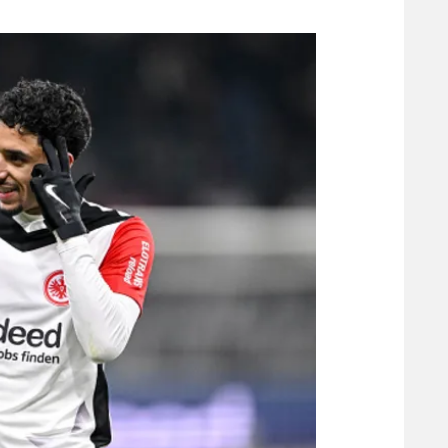
משתתפים וזוכים בפרסים
מכבי ת
הפועל 
תקנון משתתפים וזוכים בפרסים
הפועל 
תקנון עבור פעילות אלקטרה
הפועל 
תקנון עבור פעילות ספורט 1 – "מרלן"
מכבי נ
טניס
בני יהו
גיימינג E-Sports
תנאי שימוש
מדיניות פרטיות
תקנון פעילות ספורט 1
רשיון להקרנה פומבית לבית עסק
הצטרפות לחבילת הערוצים
לוח דרושים – ג'ובנט
תגיות