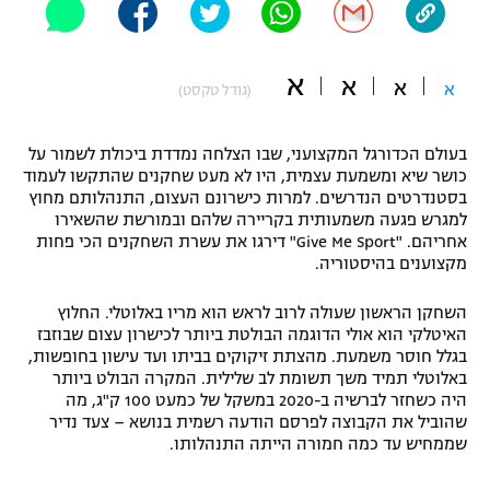
"מחצית בשכונה" – פודקאסט
אופניים
א
א
א
א
(גודל טקסט)
ספורט מוטורי
משתתפים וזוכים בפרסים
כדורמים
בעולם הכדורגל המקצועני, שבו הצלחה נמדדת ביכולת לשמור על
תקנון משתתפים וזוכים בפרסים
טניס
כושר שיא ומשמעת עצמית, היו לא מעט שחקנים שהתקשו לעמוד
בסטנדרטים הנדרשים. למרות כישרונם העצום, התנהלותם מחוץ
פוטבול אמריקאי NFL
תקנון עבור פעילות אלקטרה
למגרש פגעה משמעותית בקריירה שלהם ובמורשת שהשאירו
אחריהם. "Give Me Sport" דירגו את עשרת השחקנים הכי פחות
גיימינג E-Sports
בייסבול MLB
מקצוענים בהיסטוריה.
תקנון עבור פעילות ספורט 1 – "מרלן"
ספורט אתגרי ואקסטרים
השחקן הראשון שעולה לרוב לראש הוא מריו באלוטלי. החלוץ
תנאי שימוש
האיטלקי הוא אולי הדוגמה הבולטת ביותר לכישרון עצום שבוזבז
בגלל חוסר משמעת. מהצתת זיקוקים בביתו ועד עישון בחופשות,
אומנויות לחימה
באלוטלי תמיד משך תשומת לב שלילית. המקרה הבולט ביותר
מדיניות פרטיות
היה כשחזר לברשיה ב-2020 במשקל של כמעט 100 ק"ג, מה
גיימינג E-Sports
שהוביל את הקבוצה לפרסם הודעה רשמית בנושא – צעד נדיר
שממחיש עד כמה חמורה הייתה התנהלותו.
תקנון פעילות ספורט 1