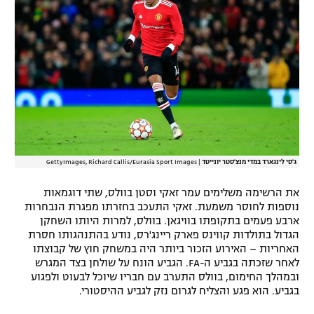
ג'סי לינגארד במדי מנצ'סטר יונייטד
|
GettyImages, Richard Callis/Eurasia Sport Images
את הרשימה משלימים עמר זאקי וסטן בוולס, שתי דוגמאות
נוספות לחוסר משמעת. זאקי התעכב בחזרתו מפגרת הנבחרות
ארבע פעמים בתקופתו בוויגאן. בוולס, למרות היותו השחקן
הגדול בתולדות קווינס פארק ריינג'רס, נודע בהתנהגותו חסרת
האחריות – האירוע הזכור ביותר היה במשחק חוץ של קבוצתו
לאחר שזכתה בגביע ה-FA. הגביע הונח על שולחן בצד המגרש
ובמהלך החימום, בוולס התערב עם חבריו שיוכל לבעוט ולפגוע
בגביע. הוא פגע והצליח לגרום נזק לגביע ההיסטורי.