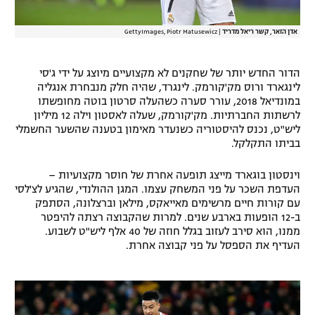
אדן הזאר, קשר ריאל מדריד
|
GettyImages, Piotr Matusewicz
הדור החדש יותר של שחקנים לא מקצועיים מיוצג על ידי ג'סי
לינגארד ורוס מק'קורמק. לינגרד, שהיה חלק מנבחרת אנגליה
במונדיאל 2018, עורר סערה כשהעלה סרטון בוטה מחופשתו
לרשתות החברתיות. מק'קורמק, שעלה לאסטון וילה 12 מיליון
ליש"ט, נכנס להיסטוריה כשנעדר מאימון בטענה שהשער החשמלי
בביתו התקלקל.
וינסטון בוגארד מייצג תופעה אחרת של חוסר מקצועיות –
העדפת השכר על פני המשחק עצמו. המגן ההולנדי, שהגיע לצ'לסי
עם קורות חיים מרשימים מאייאקס, מילאן וברצלונה, הסתפק
ב-12 הופעות בארבע שנים. למרות שהקבוצה רצתה להיפטר
ממנו, הוא סירב לעזוב בגלל חוזה של 40 אלף ליש"ט לשבוע.
העדיף את הספסל על פני קבוצה אחרת.