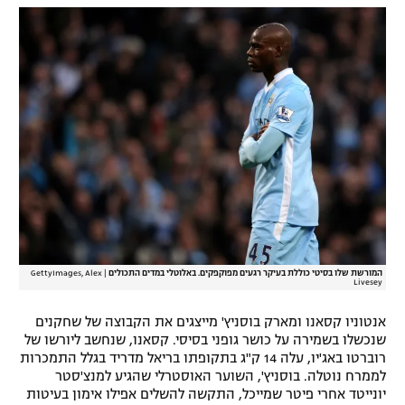
רשיון להקרנה פומבית לבית עסק
הצטרפות לחבילת הערוצים
לוח דרושים – ג'ובנט
תגיות
המגזין
המורשת שלו בסיטי כוללת בעיקר רגעים מפוקפקים. באלוטלי במדים התכולים
|
GettyImages, Alex
Livesey
אנטוניו קסאנו ומארק בוסניץ' מייצגים את הקבוצה של שחקנים
שנכשלו בשמירה על כושר גופני בסיסי. קסאנו, שנחשב ליורשו של
רוברטו באג'יו, עלה 14 ק"ג בתקופתו בריאל מדריד בגלל התמכרות
לממרח נוטלה. בוסניץ', השוער האוסטרלי שהגיע למנצ'סטר
יונייטד אחרי פיטר שמייכל, התקשה להשלים אפילו אימון בעיטות