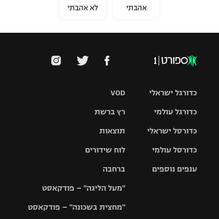
אהבתי
לא אהבתי
כדורגל ישראלי
VOD
כדורגל עולמי
רץ ברשת
ליגת העל
כדורסל ישראלי
תוצאות
ליגת
ליגה לאומית
האלופות
כדורסל עולמי
לוח שידורים
ליגת ווינר
סל
גביע הטוטו
ענפים נוספים
ברחבה
ליגה
NBA
אירופית
"מעל הליגה" – פודקאסט
ליגה לאומית
ליגיונרים
טניס
יורוליג
ליגה אנגלית
"מחצית בשכונה" – פודקאסט
כדורסל נשים
גביע המדינה
כדוריד