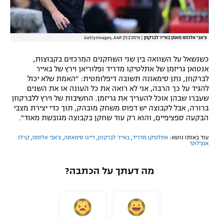
צ'אבי אלונסו מאמן באייר לברקוזן
|
אימג'בנק GettyImages, ANP
כשנשאל על השוואה בין שני השחקנים המרכזים בקבוצות,
אנטואן גריזמן של אתלטיקו מדריד ופלוריאן וירץ של באייר
לברקוזן, נתן סימאונה תשובה דיפלומטית: "האמת שלא יכול
להגיד על כך הרבה, אני לא רואה את כל העונה או את השנים
שעברו שבהן אוכל להעריך את גריזמן. החשיבות של וירץ ללברקוזן
ברורה, אבל לקבוצה יש דפוס משחק מובהק, תוך כדי יצירת מצבי
הבקעה ספציפיים, והוא רק עוד שחקן בקבוצה מגובשת מאוד".
עוד באותו נושא:
אתלטיקו מדריד
,
באייר לברקוזן
,
דייגו סימאונה
,
צ'אבי אלונסו
,
קרלו
אנצ'לוטי
מה דעתך על הכתבה?