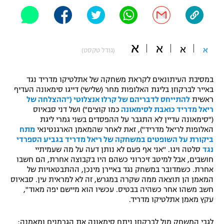
"מחצית בשכונה" – פודקאסט
אופניים
ספורט מוטורי
א
משתתפים וזוכים בפרסים
א
א
א
(גודל טקסט)
כדורמים
תקנון משתתפים וזוכים בפרסים
במסיבת העיתונאים לקראת משחקה של אתלטיקו מדריד נגד
טניס
באייר לברקוזן בליגת האלופות מחר (שלישי) דייגו סימאונה העדיף
פוטבול אמריקאי NFL
ראשית
להתייחס לדבריהם של קרלו אנצלוטי ("ההצלחה של
תקנון עבור פעילות אלקטרה
ריאל מדריד כואבת לסימאונה
כמו קוצים") ושל דני סבאיוס
גיימינג E-Sports
בייסבול MLB
("סימאונה עדיין לא התגבר על ההפסדים בשני גמרי ליגת
תקנון עבור פעילות ספורט 1 – "מרלן"
האלופות לריאל מדריד"), זאת לאחר שהמאמן הארגנטינאי
מתח
ביקורת על השופטים במשחקה של ריאל מדריד בגביע הספרדי
ספורט אתגרי ואקסטרים
תנאי שימוש
נגד
סלטה ויגו. "אני אף פעם לא נותן דעה על מה שעמיתיי
חושבים, אבל למיטב זיכרוני כשהם היו בקבוצה אחרת, הם חשבו
אומנויות לחימה
אחרת. כשמדובר במשחק נגד באיירן מינכן, ההתבטאויות של
המאמן הן תוצאה ממה שקרה במגרש, זה לא למראית עין. סבאיוס
מדיניות פרטיות
גיימינג E-Sports
חשב משהו אחר כשהיה בבטיס. עכשיו הוא מיישם יפה מאוד",
עקץ מאמן אתלטיקו מדריד.
תקנון פעילות ספורט 1
לגבי המשחק מול לברקוזן ניתח סימאונה את הגרמנים ומאמנה: