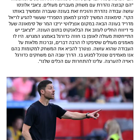
"הם קבוצה נהדרת עם משחק מעברים מעולים. צ'אבי אלונסו
רשיון להקרנה פומבית לבית עסק
עושה עבודה נהדרת והוכיח זאת בעונה שעברה וממשיך באותו
הקו". סימאונה המשיך לפרגן למאמן הספרדי שעשוי להגיע לריאל
הצטרפות לחבילת הערוצים
מדריד בעונה הבאה במקום אנצ'לוטי יריבו המר של סימאונה שעל
פי דיווח החליט לעזוב את הבלאנקוס בתום העונה. "לצ'אבי יש
התייחסות מעולה לאופן בו חווה כדורגל באמצע המגרש. היו לו
לוח דרושים – ג'ובנט
מאמנים מעולים שסיפקו לו הרבה דברים, וברכות מלאות על
העבודה שהוא עושה. נצטרך להביא את המשחק למקומות בהם
תגיות
אנו מאמינים שנוכל לפגוע בו. הדרך שבה הם משחקים כדורגל
ראויה להערצה. עלינו להתחרות עם הכלים שלנו".
המגזין