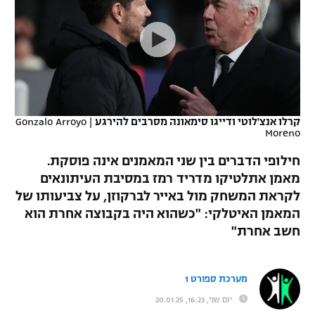
כדורסל נשים
נבחרת ישראל
יורוליג
ליגה ספרדית
טניס
VOD
מכבי תל אביב
מכבי חיפה
יורוקאפ
ליגה איטלקית
כדוריד
הפועל חולון
בית"ר ירושלים
רץ ברשת
ליגה צרפתית
כדורעף
הפועל ירושלים
מכבי תל אביב
קרלו אנצ'לוטי ודייגו סימאונה מסרבים להירגע
|
Gonzalo Arroyo
Moreno
ליגה הולנדית
שחייה
תוצאות
דני אבדיה
הפועל תל אביב
חילופי הדברים בין שני המאמנים אינה פוסקת.
ליגה טורקית
ג'ודו
מאמן אתלטיקו מדריד רמז במסיבת העיתונאים
הפועל חיפה
לוח שידורים
לקראת המשחק מול באייר לברקוזן, על צביעותו של
ליגה סינית
אגרוף
המאמן האיטלקי: "כשהוא היה בקבוצה אחרת הוא
הפועל באר שבע
חשב אחרת"
ליגה ברזילאית
ברחבה
ספורט אולימפי
מכבי נתניה
ליגות נוספות
UFC
מערכת ספורט 1
"מעל הליגה" – פודקאסט
בני יהודה
יום שני, 16:23, 20.01.25
היאבקות WWE