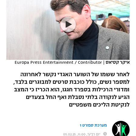
כדורסל נשים
נבחרת ישראל
יורוליג
ליגה ספרדית
טניס
VOD
מכבי תל אביב
מכבי חיפה
יורוקאפ
ליגה איטלקית
כדוריד
הפועל חולון
בית"ר ירושלים
רץ ברשת
ליגה צרפתית
כדורעף
הפועל ירושלים
מכבי תל אביב
ליגה הולנדית
שחייה
תוצאות
איקר קסיאס
|
Europa Press Entertainment / Contributor
דני אבדיה
הפועל תל אביב
ליגה טורקית
לאחר ששמו של השוער האגדי נקשר לאחרונה
ג'ודו
הפועל חיפה
למספר נשים, כולל כוכבת סרטים למבוגרים בלבד,
לוח שידורים
ליגה סינית
ומדורי הרכילות בספרד חגגו, הוא הכריז כי המצב
אגרוף
הפועל באר שבע
הגיע לנקודה בלתי נסבלת ואף החל בצעדים
ליגה ברזילאית
ברחבה
לנקיטת הליכים משפטיים
ספורט אולימפי
מכבי נתניה
ליגות נוספות
UFC
"מעל הליגה" – פודקאסט
בני יהודה
מערכת ספורט 1
היאבקות WWE
יום רביעי, 11:00, 05.02.25