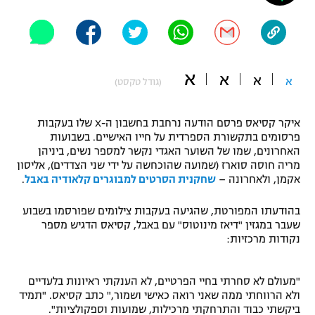
"מחצית בשכונה" – פודקאסט
אופניים
ספורט מוטורי
משתתפים וזוכים בפרסים
א
א
א
א
(גודל טקסט)
כדורמים
תקנון משתתפים וזוכים בפרסים
טניס
איקר קסיאס פרסם הודעה נרחבת בחשבון ה-X שלו בעקבות
פוטבול אמריקאי NFL
פרסומים בתקשורת הספרדית על חייו האישיים. בשבועות
תקנון עבור פעילות אלקטרה
האחרונים, שמו של השוער האגדי נקשר למספר נשים, ביניהן
גיימינג E-Sports
בייסבול MLB
מריה חוסה סוארז (שמועה שהוכחשה על ידי שני הצדדים), אליסון
תקנון עבור פעילות ספורט 1 – "מרלן"
אקמן, ולאחרונה –
שחקנית הסרטים למבוגרים קלאודיה באבל
.
ספורט אתגרי ואקסטרים
תנאי שימוש
בהודעתו המפורטת, שהגיעה בעקבות צילומים שפורסמו בשבוע
שעבר במגזין "דיאז מינוטוס" עם באבל, קסיאס הדגיש מספר
אומנויות לחימה
נקודות מרכזיות:
מדיניות פרטיות
גיימינג E-Sports
"מעולם לא סחרתי בחיי הפרטיים, לא הענקתי ראיונות בלעדיים
ולא הרווחתי ממה שאני רואה כאישי ושמור," כתב קסיאס. "תמיד
תקנון פעילות ספורט 1
ביקשתי כבוד והתרחקתי מרכילות, שמועות וספקולציות".