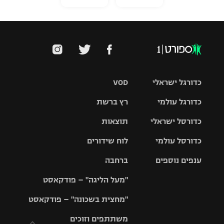
כדורגל ישראלי
VOD
כדורגל עולמי
רץ ברשת
ליגת העל
כדורסל ישראלי
תוצאות
ליגת
ליגה לאומית
האלופות
כדורסל עולמי
לוח שידורים
ליגת ווינר
סל
גביע הטוטו
ענפים נוספים
ברחבה
ליגה
NBA
אירופית
"מעל הליגה" – פודקאסט
ליגה לאומית
ליגיונרים
טניס
יורוליג
ליגה אנגלית
"מחצית בשכונה" – פודקאסט
כדורסל נשים
גביע המדינה
כדוריד
יורוקאפ
ליגה גרמנית
משתתפים וזוכים