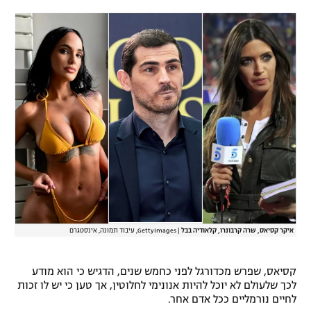
רשיון להקרנה פומבית לבית עסק
הצטרפות לחבילת הערוצים
לוח דרושים – ג'ובנט
תגיות
המגזין
איקר קסיאס, שרה קרבונרו, קלאודיה בבל
|
GettyImages, עיבוד תמונה, אינסטגרם
קסיאס, שפרש מכדורגל לפני כחמש שנים, הדגיש כי הוא מודע
לכך שלעולם לא יוכל להיות אנונימי לחלוטין, אך טען כי יש לו זכות
לחיים נורמליים ככל אדם אחר.